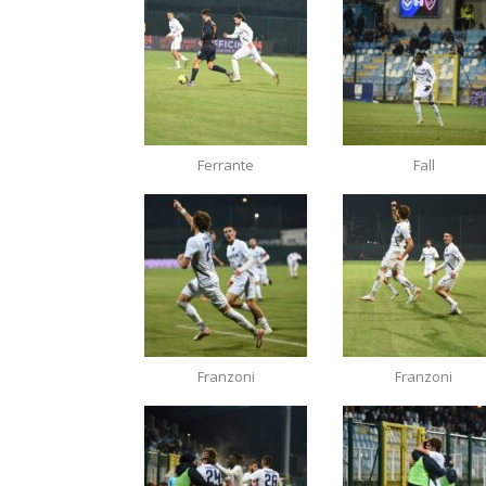
Ferrante
Fall
Franzoni
Franzoni