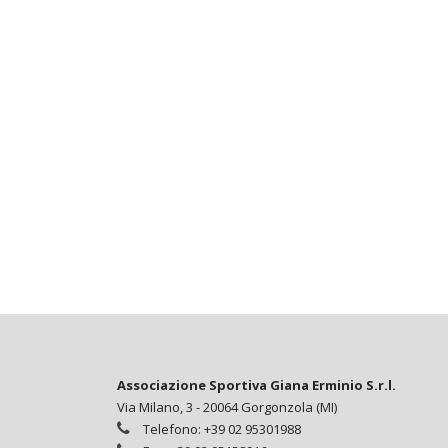
Associazione Sportiva Giana Erminio S.r.l.
Via Milano, 3 - 20064 Gorgonzola (MI)
Telefono: +39 02 95301988