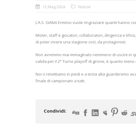
12 Mag 2024
Notizie
L’A.S. GIANA Erminio vuole ringraziare quanti hanno co
Mister, staff e giocatori, collaboratori, dirigenza e ti
di poter vivere una stagione così, da protagonisti.
Non avremmo mai immaginato nemmeno di uscire in ques
valida per il 2° Turno playoff di girone, è quanto meno
Noi ci rimettiamo in piedi e a testa alta guarderemo ava
finale di campionato a tutti.
Condividi: