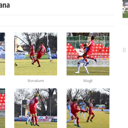
iana
Bonalumi
Magli