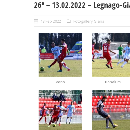
26ª – 13.02.2022 – Legnago-G
13 Feb 2022
Fotogallery Giana
Vono
Bonalumi