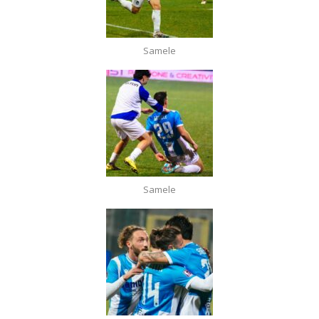
Samele
Samele