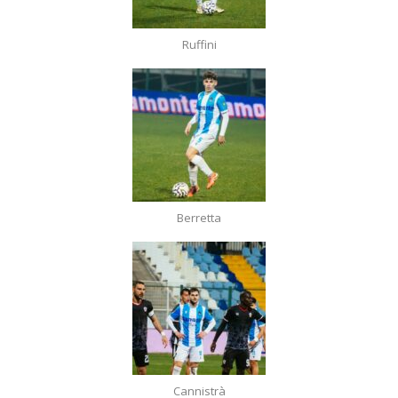
Ruffini
Berretta
Cannistrà