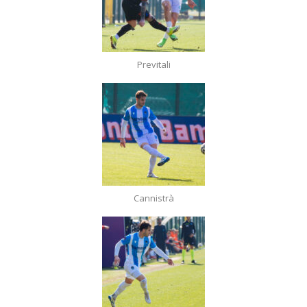
Previtali
Cannistrà