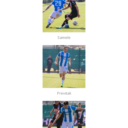
Samele
Previtali