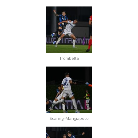
Trombetta
Scaringi-Mangiapoco