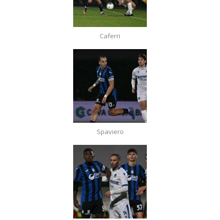
Caferri
Spaviero