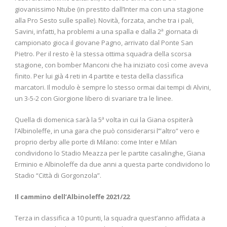
giovanissimo Ntube (in prestito dall’Inter ma con una stagione
alla Pro Sesto sulle spalle). Novità, forzata, anche tra i pali,
Savini, infatti, ha problemi a una spalla e dalla 2ª giornata di
campionato gioca il giovane Pagno, arrivato dal Ponte San
Pietro. Per il resto è la stessa ottima squadra della scorsa
stagione, con bomber Manconi che ha iniziato così come aveva
finito. Per lui già 4 reti in 4 partite e testa della classifica
marcatori. Il modulo è sempre lo stesso ormai dai tempi di Alvini,
un 3-5-2 con Giorgione libero di svariare tra le linee.
Quella di domenica sarà la 5ª volta in cui la Giana ospiterà
l’Albinoleffe, in una gara che può considerarsi l’”altro” vero e
proprio derby alle porte di Milano: come Inter e Milan
condividono lo Stadio Meazza per le partite casalinghe, Giana
Erminio e Albinoleffe da due anni a questa parte condividono lo
Stadio “Città di Gorgonzola”.
Il cammino dell’Albinoleffe 2021/22
Terza in classifica a 10 punti, la squadra quest’anno affidata a