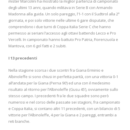
mister Marcolini ha mostrato la miglior partenza di campionato
degli ultimi 13 anni, quando militava in Serie B con Armando
Madonna alla guida. Un solo pareggio, l’1-1 con il Sudtirol alla 2ª
giornata, e poi solo vittorie nelle ultime 6 gare disputate, che
comprendono i due turni di Coppa Italia Serie C che hanno
permesso ai seriani l’accesso agli ottavi battendo Lecco e Pro
Vercelli. In campionato hanno battuto Pro Patria, Fiorenzuola e
Mantova, con 6 gol fatti e 2 subiti.
I 13 precedenti
Nella stagione scorsa i due scontri fra Giana Erminio e
Albinoleffe si sono chiusi in perfetta parità, con una vittoria 0-1
all’andata per la Giana (Perna 90’) ed una con il medesimo
risultato al ritorno per l’Albinoleffe (Gusu 45’), ovviamente sullo
stesso campo. I precedenti fra le due squadre sono però
numerosi e nel corso delle passate sei stagioni, fra campionato
e Coppa Italia, si contano altri 11 precedenti, con un bilancio di 5
vittorie per l’Albinoleffe, 4 per la Giana e 2 pareggi, entrambi a
reti bianche.