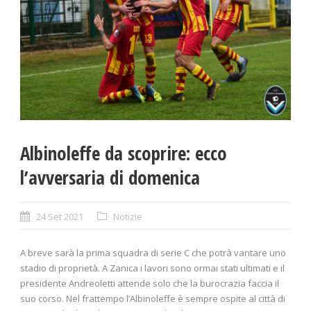
Albinoleffe da scoprire: ecco
l’avversaria di domenica
24 Set 2021
Notizie
A breve sarà la prima squadra di serie C che potrà vantare uno
stadio di proprietà. A Zanica i lavori sono ormai stati ultimati e il
presidente Andreoletti attende solo che la burocrazia faccia il
suo corso. Nel frattempo l’Albinoleffe è sempre ospite al città di