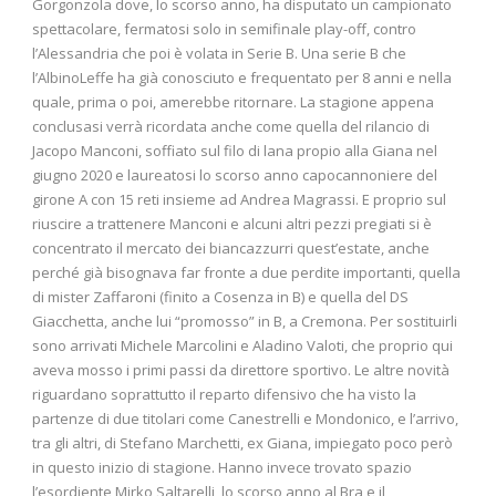
Gorgonzola dove, lo scorso anno, ha disputato un campionato
spettacolare, fermatosi solo in semifinale play-off, contro
l’Alessandria che poi è volata in Serie B. Una serie B che
l’AlbinoLeffe ha già conosciuto e frequentato per 8 anni e nella
quale, prima o poi, amerebbe ritornare. La stagione appena
conclusasi verrà ricordata anche come quella del rilancio di
Jacopo Manconi, soffiato sul filo di lana propio alla Giana nel
giugno 2020 e laureatosi lo scorso anno capocannoniere del
girone A con 15 reti insieme ad Andrea Magrassi. E proprio sul
riuscire a trattenere Manconi e alcuni altri pezzi pregiati si è
concentrato il mercato dei biancazzurri quest’estate, anche
perché già bisognava far fronte a due perdite importanti, quella
di mister Zaffaroni (finito a Cosenza in B) e quella del DS
Giacchetta, anche lui “promosso” in B, a Cremona. Per sostituirli
sono arrivati Michele Marcolini e Aladino Valoti, che proprio qui
aveva mosso i primi passi da direttore sportivo. Le altre novità
riguardano soprattutto il reparto difensivo che ha visto la
partenze di due titolari come Canestrelli e Mondonico, e l’arrivo,
tra gli altri, di Stefano Marchetti, ex Giana, impiegato poco però
in questo inizio di stagione. Hanno invece trovato spazio
l’esordiente Mirko Saltarelli, lo scorso anno al Bra e il