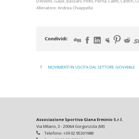
D’Aniello, Gaye, Bassani, Pinto, Perna, Calmi, Caferri, 
Allenatore: Andrea Chiappella
Condividi:
MOVIMENTI IN USCITA DAL SETTORE GIOVANILE
Associazione Sportiva Giana Erminio S.r.l.
Via Milano, 3 - 20064 Gorgonzola (MI)
Telefono: +39 02 95301988