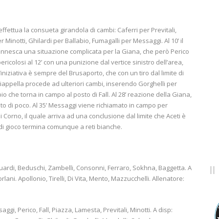
effettua la consueta girandola di cambi: Caferri per Previtali,
inotti, Ghilardi per Ballabio, Fumagalli per Messaggi. Al 10’ il
innesca una situazione complicata per la Giana, che però Perico
icolosi al 12’ con una punizione dal vertice sinistro dell’area,
 l’iniziativa è sempre del Brusaporto, che con un tiro dal limite di
hiappella procede ad ulteriori cambi, inserendo Gorghelli per
o che torna in campo al posto di Fall. Al 28’ reazione della Giana,
 lato di poco. Al 35’ Messaggi viene richiamato in campo per
di Corno, il quale arriva ad una conclusione dal limite che Aceti è
di gioco termina comunque a reti bianche.
 Suardi, Beduschi, Zambelli, Consonni, Ferraro, Sokhna, Baggetta. A
orlani. Apollonio, Tirelli, Di Vita, Mento, Mazzucchelli. Allenatore:
aggi, Perico, Fall, Piazza, Lamesta, Previtali, Minotti. A disp: