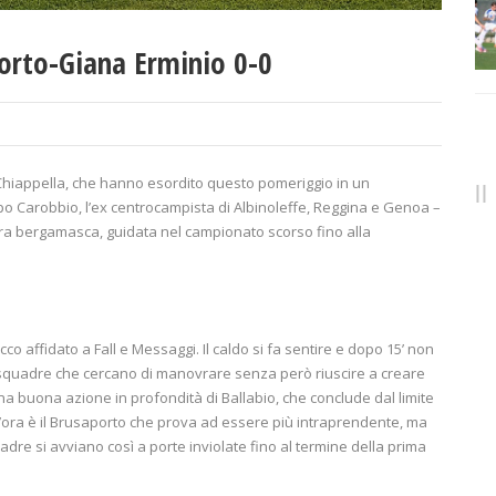
orto-Giana Erminio 0-0
 Chiappella, che hanno esordito questo pomeriggio in un
ppo Carobbio, l’ex centrocampista di Albinoleffe, Reggina e Genoa –
adra bergamasca, guidata nel campionato scorso fino alla
co affidato a Fall e Messaggi. Il caldo si fa sentire e dopo 15’ non
due squadre che cercano di manovrare senza però riuscire a creare
una buona azione in profondità di Ballabio, che conclude dal limite
z’ora è il Brusaporto che prova ad essere più intraprendente, ma
re si avviano così a porte inviolate fino al termine della prima