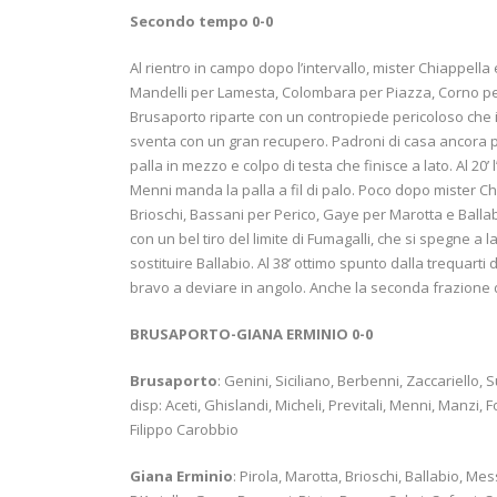
Secondo tempo 0-0
Al rientro in campo dopo l’intervallo, mister Chiappella 
Mandelli per Lamesta, Colombara per Piazza, Corno per M
Brusaporto riparte con un contropiede pericoloso che 
sventa con un gran recupero. Padroni di casa ancora per
palla in mezzo e colpo di testa che finisce a lato. Al 20’
Menni manda la palla a fil di palo. Poco dopo mister C
Brioschi, Bassani per Perico, Gaye per Marotta e Ballabi
con un bel tiro del limite di Fumagalli, che si spegne a
sostituire Ballabio. Al 38’ ottimo spunto dalla trequarti 
bravo a deviare in angolo. Anche la seconda frazione 
BRUSAPORTO-GIANA ERMINIO 0-0
Brusaporto
: Genini, Siciliano, Berbenni, Zaccariello,
disp: Aceti, Ghislandi, Micheli, Previtali, Menni, Manzi, F
Filippo Carobbio
Giana Erminio
: Pirola, Marotta, Brioschi, Ballabio, Mess