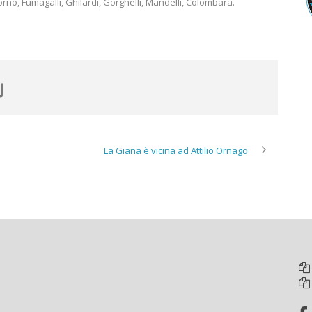
Corno, Fumagalli, Ghilardi, Gorghelli, Mandelli, Colombara.
La Giana è vicina ad Attilio Ornago