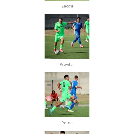
Zacchi
Previtali
Perna