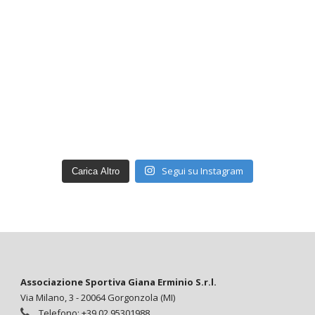
Segui su Instagram
Carica Altro
Associazione Sportiva Giana Erminio S.r.l.
Via Milano, 3 - 20064 Gorgonzola (MI)
Telefono: +39 02 95301988