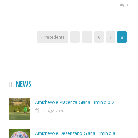
0
‹ Precedente
1
…
6
7
8
NEWS
Amichevole Piacenza-Giana Erminio 0-2
05 Ago 2026
Amichevole Desenzano-Giana Erminio a