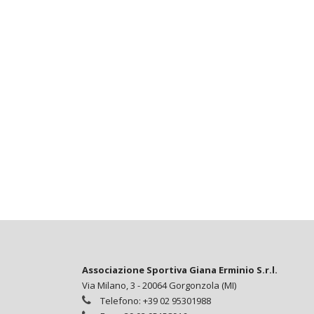
Associazione Sportiva Giana Erminio S.r.l.
Via Milano, 3 - 20064 Gorgonzola (MI)
Telefono: +39 02 95301988