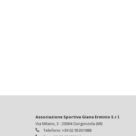
Associazione Sportiva Giana Erminio S.r.l.
Via Milano, 3 - 20064 Gorgonzola (MI)
Telefono: +39 02 95301988