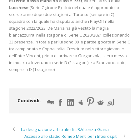
Esterno basso mancino classe 1999,
Vincent arriva dalla
Lucchese
(Serie C girone B), club nel quale è approdato lo
scorso anno dopo due stagioni al Taranto (sempre in C)
squadra con la quale ha disputato anche i PlayOff nella
stagione 2022/2023. De Maria ha già vestito la maglia
biancazzurra, nella stagione di Serie C 2020/2021 collezionando
23 presenze. In totale per lui sono 88 le partite giocate in Serie C
tra campionato e Coppa Italia. Cresciuto nel settore giovanile
dell’Inter Vincent, prima di arrivare a Gorgonzola, si era messo
in mostra a Inveruno in serie D (2 stagioni) e a Scanzorosciate,
sempre in D (1 stagione).
Condividi:
La designazione arbitrale di L.R.Vicenza-Giana
Accesso allo stadio Romeo Menti per i tifosi ospiti