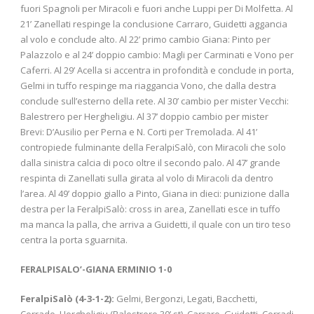
fuori Spagnoli per Miracoli e fuori anche Luppi per Di Molfetta. Al
21’ Zanellati respinge la conclusione Carraro, Guidetti aggancia
al volo e conclude alto. Al 22’ primo cambio Giana: Pinto per
Palazzolo e al 24’ doppio cambio: Magli per Carminati e Vono per
Caferri. Al 29’ Acella si accentra in profondità e conclude in porta,
Gelmi in tuffo respinge ma riaggancia Vono, che dalla destra
conclude sull’esterno della rete. Al 30’ cambio per mister Vecchi:
Balestrero per Hergheligiu. Al 37’ doppio cambio per mister
Brevi: D’Ausilio per Perna e N. Corti per Tremolada. Al 41’
contropiede fulminante della FeralpiSalò, con Miracoli che solo
dalla sinistra calcia di poco oltre il secondo palo. Al 47’ grande
respinta di Zanellati sulla girata al volo di Miracoli da dentro
l’area. Al 49’ doppio giallo a Pinto, Giana in dieci: punizione dalla
destra per la FeralpiSalò: cross in area, Zanellati esce in tuffo
ma manca la palla, che arriva a Guidetti, il quale con un tiro teso
centra la porta sguarnita.
FERALPISALO’-GIANA ERMINIO 1-0
FeralpiSalò (4-3-1-2):
Gelmi, Bergonzi, Legati, Bacchetti,
Corrado, Hergheligiu (Balestrero 30’ st), Carraro, Guidetti, Corradi