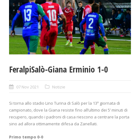
FeralpiSalò-Giana Erminio 1-0
07 Nov 2021
Notizie
Si torna allo stadio Lino Turina di Salò per la 13ª giornata di
campionato, dove la Giana resiste fino all’ultimo dei 5’ minuti di
recupero, quando i padroni di casa riescono a centrare la porta
sino ad allora ottimamente difesa da Zanellati.
Primo tempo 0-0