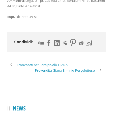
Ammoniti
: Legati 21’ pt, Cazzola 24’ st, Bonalumi 41’ st, Bacchetti
44’ st, Pinto 45’ e 49’ st
Espulsi
: Pinto 49’ st
Condividi:
I convocati per FeralpiSalò-GIANA
Prevendita Giana Erminio-Pergolettese
NEWS