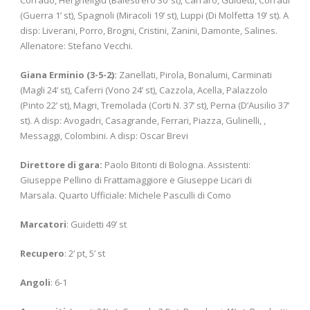
(Guerra 1’ st), Spagnoli (Miracoli 19’ st), Luppi (Di Molfetta 19’ st). A
disp: Liverani, Porro, Brogni, Cristini, Zanini, Damonte, Salines.
Allenatore: Stefano Vecchi.
Giana Erminio (3-5-2):
Zanellati, Pirola, Bonalumi, Carminati
(Magli 24’ st), Caferri (Vono 24’ st), Cazzola, Acella, Palazzolo
(Pinto 22’ st), Magri, Tremolada (Corti N. 37’ st), Perna (D’Ausilio 37’
st). A disp: Avogadri, Casagrande, Ferrari, Piazza, Gulinelli, ,
Messaggi, Colombini. A disp: Oscar Brevi
Direttore di gara:
Paolo Bitonti di Bologna. Assistenti:
Giuseppe Pellino di Frattamaggiore e Giuseppe Licari di
Marsala. Quarto Ufficiale: Michele Pasculli di Como
Marcatori
: Guidetti 49’ st
Recupero
: 2’ pt, 5’ st
Angoli
: 6-1