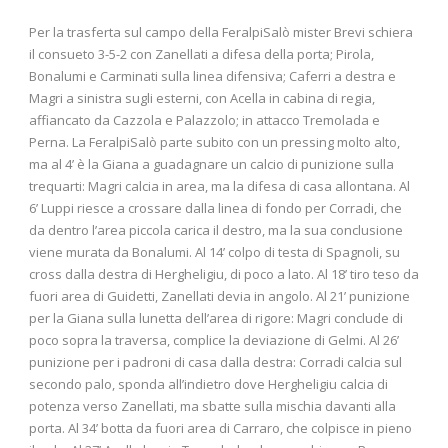
Per la trasferta sul campo della FeralpiSalò mister Brevi schiera
il consueto 3-5-2 con Zanellati a difesa della porta; Pirola,
Bonalumi e Carminati sulla linea difensiva; Caferri a destra e
Magri a sinistra sugli esterni, con Acella in cabina di regia,
affiancato da Cazzola e Palazzolo; in attacco Tremolada e
Perna. La FeralpiSalò parte subito con un pressing molto alto,
ma al 4’ è la Giana a guadagnare un calcio di punizione sulla
trequarti: Magri calcia in area, ma la difesa di casa allontana. Al
6’ Luppi riesce a crossare dalla linea di fondo per Corradi, che
da dentro l’area piccola carica il destro, ma la sua conclusione
viene murata da Bonalumi. Al 14’ colpo di testa di Spagnoli, su
cross dalla destra di Hergheligiu, di poco a lato. Al 18’ tiro teso da
fuori area di Guidetti, Zanellati devia in angolo. Al 21’ punizione
per la Giana sulla lunetta dell’area di rigore: Magri conclude di
poco sopra la traversa, complice la deviazione di Gelmi. Al 26’
punizione per i padroni di casa dalla destra: Corradi calcia sul
secondo palo, sponda all’indietro dove Hergheligiu calcia di
potenza verso Zanellati, ma sbatte sulla mischia davanti alla
porta. Al 34’ botta da fuori area di Carraro, che colpisce in pieno