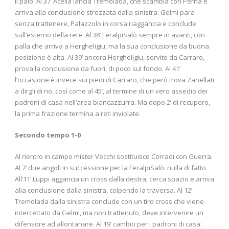
il palo. Al 37’ Acella lancia Tremolada, che scambia con Perna e
arriva alla conclusione strozzata dalla sinistra: Gelmi para
senza trattenere, Palazzolo in corsa riaggancia e conclude
sull’esterno della rete. Al 38’ FeralpiSalò sempre in avanti, con
palla che arriva a Hergheligiu, ma la sua conclusione da buona
posizione è alta. Al 39’ ancora Hergheligiu, servito da Carraro,
prova la conclusione da fuori, di poco sul fondo. Al 41’
l’occasione è invece sui piedi di Carraro, che però trova Zanellati
a dirgli di no, così come al 45’, al termine di un vero assedio dei
padroni di casa nell’area biancazzurra. Ma dopo 2’ di recupero,
la prima frazione termina a reti inviolate.
Secondo tempo 1-0
Al rientro in campo mister Vecchi sostituisce Corradi con Guerra.
Al 7’ due angoli in successione per la FeralpiSalò: nulla di fatto.
All’11’ Luppi aggancia un cross dalla destra, cerca spazio e arriva
alla conclusione dalla sinistra, colpendo la traversa. Al 12’
Tremolada dalla sinistra conclude con un tiro cross che viene
intercettato da Gelmi, ma non trattenuto, deve intervenire un
difensore ad allontanare. Al 19’ cambio per i padroni di casa: