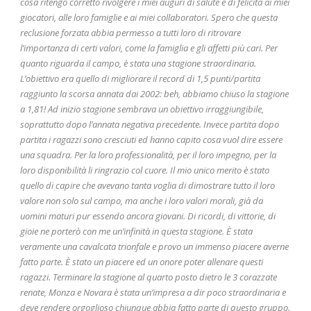
cosa ritengo corretto rivolgere i miei auguri di salute e di felicità ai miei
giocatori, alle loro famiglie e ai miei collaboratori. Spero che questa
reclusione forzata abbia permesso a tutti loro di ritrovare
l’importanza di certi valori, come la famiglia e gli affetti più cari. Per
quanto riguarda il campo, è stata una stagione straordinaria.
L’obiettivo era quello di migliorare il record di 1,5 punti/partita
raggiunto la scorsa annata dai 2002: beh, abbiamo chiuso la stagione
a 1,81! Ad inizio stagione sembrava un obiettivo irraggiungibile,
soprattutto dopo l’annata negativa precedente. Invece partita dopo
partita i ragazzi sono cresciuti ed hanno capito cosa vuol dire essere
una squadra. Per la loro professionalità, per il loro impegno, per la
loro disponibilità li ringrazio col cuore. Il mio unico merito è stato
quello di capire che avevano tanta voglia di dimostrare tutto il loro
valore non solo sul campo, ma anche i loro valori morali, già da
uomini maturi pur essendo ancora giovani. Di ricordi, di vittorie, di
gioie ne porterò con me un’infinità in questa stagione. È stata
veramente una cavalcata trionfale e provo un immenso piacere averne
fatto parte. È stato un piacere ed un onore poter allenare questi
ragazzi. Terminare la stagione al quarto posto dietro le 3 corazzate
renate, Monza e Novara è stata un’impresa a dir poco straordinaria e
deve rendere orgoglioso chiunque abbia fatto parte di questo gruppo.