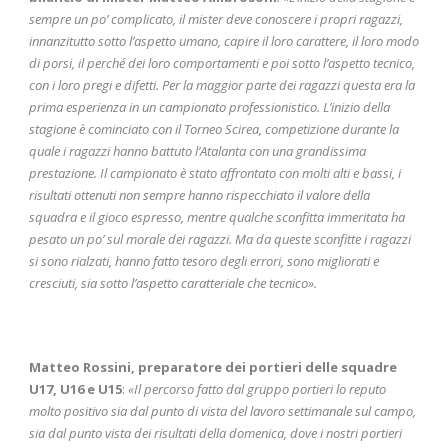
sempre un po’ complicato, il mister deve conoscere i propri ragazzi,
innanzitutto sotto l’aspetto umano, capire il loro carattere, il loro modo
di porsi, il perché dei loro comportamenti e poi sotto l’aspetto tecnico,
con i loro pregi e difetti. Per la maggior parte dei ragazzi questa era la
prima esperienza in un campionato professionistico. L’inizio della
stagione è cominciato con il Torneo Scirea, competizione durante la
quale i ragazzi hanno battuto l’Atalanta con una grandissima
prestazione. Il campionato è stato affrontato con molti alti e bassi, i
risultati ottenuti non sempre hanno rispecchiato il valore della
squadra e il gioco espresso, mentre qualche sconfitta immeritata ha
pesato un po’ sul morale dei ragazzi. Ma da queste sconfitte i ragazzi
si sono rialzati, hanno fatto tesoro degli errori, sono migliorati e
cresciuti, sia sotto l’aspetto caratteriale che tecnico».
Matteo Rossini, preparatore dei portieri delle squadre
U17, U16 e U15
:
«Il percorso fatto dal gruppo portieri lo reputo
molto positivo sia dal punto di vista del lavoro settimanale sul campo,
sia dal punto vista dei risultati della domenica, dove i nostri portieri