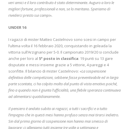
veri amici e il loro contributo è stato determinante. Auguro a loro le
migliori fortune, professionali e non, se lo meritano. Speriamo di
rivederci presto sui campi».
UNDER 16
I ragazzi di mister Matteo Castelnovo sono scesi in campo per
l’ultima volta il 16 febbraio 2020, conquistando in goleada la
vittoria sull’Arzignano per 5-0. Il campionato 2019/20 si conclude
anche per loro al
5° posto in classifica
: 19 punti su 13 gare
disputate e messi insieme grazie a 5 vittorie, 4 pareggi e 4
sconfitte. Il bilancio di mister Castelnovo:
«La sospensione
definitiva delle competizioni, sebbene fosse preventivabile ed in larga
parte scontata, ci ha colpito molto dal punto di vista emotivo poiché,
fino a quando non è giunta l’ufficialità, una flebile speranza continuava
ad alimentarsi quotidianamente.
Il pensiero è andato subito ai ragazzi, a tutti i sacrifici e a tutto
l’impegno che in questi mesi hanno profuso senza mai tirarsi indietro.
Sin dal primo giorno di sospensione non hanno mai smesso di
lavorare: ci alleniamo tutti insieme tre volte a settimana e