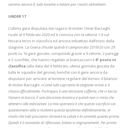
saremo ancora lì, tutti insieme a lottare per i nostri obbiettivi!»
UNDER 17
L’ultima gara disputata dai ragazzi di mister Omar Barzaghi
risale al 9 febbraio 2020 ed è coincisa con la vittoria 1-0 sul
Novara terzo in classifica ed ancora imbattuto dall’inizio della
stagione. La Giana chiude quindi il campionato 2019/20 con 29
punti su 16 gare giocate, conquistati grazie a 9 vittorie, 2 pareggi
e 5 sconfitte, che hanno regalato ai biancazzurri il
4° posto in
classifica
(alla data del 9 febbraio, ultima giornata giocata da
tutte le squadre del girone), benché con 6 gare ancora da
disputare per arrivare al termine regolare del torneo. Il bilancio
di mister Barzaghi:
«Come tutti sapranno la stagione ormai si è
chiusa ufficialmente. Purtroppo è una decisione sofferta, che ci lascia
l’amaro in bocca. È una decisione drastica e quindi non ci resta che
attenerci alle indicazioni. La mia speranza è che questo sacrificio sia
quantomeno utile a risolvere questa epidemia definitivamente, in
modo che tutti possiamo ritrovare la salute e la serenità quanto prima.
Quindi è il momento di riflessioni, bilanci e ringraziamenti. Per prima