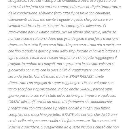
spogliatoio, cosa sia il campo. La lontananza doverosa e forzata da
tutto ciò ci ha fatto riscoprire e comprendere ancor di più l’importanza
della condivisione. Abbiamo fatto tutto il possibile con chiamate,
allenamenti video… ma niente è uguale a quello che può essere un
semplice abbraccio, un “cinque” tra compagni o allenatori. Ci
ritroveremo per un ultimo saluto, per un ultimo abbraccio, anche se
non sarà come salutarci dopo una grande gioia o una forte delusione
ripensando a tutto il percorso fatto. Un percorso stroncato a metà, ma
che fino a qualche giorno prima dello stop forzato ci ha visti lottare su
ogni pallone, senza avere alcun rimpianto e ci ha fatto raggiungere il
traguardo ambito dei playoff, ma soprattutto la consapevolezza ci
giocarcela con tutti, con la possibilità di raggiungere uno storico
secondo posto. Non c’è molto da dire, BRAVI RAGAZZI, avete
dimostrato con orgoglio di saper raggiungere ciò che volevate con
tanto sacrificio e applicazione. Vi dico anche GRAZIE, perché ogni
giorno passato con voi è stata un’occasione per imparare qualcosa.
GRAZIE allo staff, ormai un punto di riferimento che annualmente
programma con attenzione e professionalità e in ogni sua figura
completa una macchina perfetta. GRAZIE alla società, che da 15 anni
crede nella mia persona e nulla ci ha fatto mancare. Torneremo tutti
insieme a sorridere, ci sveglieremo da questo incubo e chissà che non