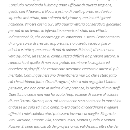
Concludo ricordando l’ultima partita ufficiale di questa stagione,
quella con il Novara. Il Novara prima di quella partita era l’unica
squadra imbattuta, non soltanto del girone A, ma in tutti i gironi
nazionali. Vincere così al 93′, alla quarta vittoria consecutiva, giocando
per più di un tempo in inferiorità numerica è stata una vittoria
indimenticabile, che ancora oggi mi emoziona. È stato il coronamento
di un percorso di crescita importante, sia a livello tecnico, fisico-
atletico e tattico, ma ancor di più di unione di intenti, di essere una
vera squadra, un senso di compiutezza difficile da provare ancora. Il
rammarico è quello di non aver potuto terminare la stagione ed
accedere ai playoff, che certamente avremmo centrato e ancor di più
meritato. Comunque nessuno dimenticherà mai ciò che è stato fatto,
ciò che abbiamo fatto. Grandi ragazzi, siete il mio orgoglio! L’ultimo
pensiero, ma non certo in ordine di importanza, lo rivolgo al mio staff.
Quest’anno come non mai ho avuto l’impressione di essere al volante
di una Ferrari. Spesso, anzi, mi sono anche reso conto che la macchina
andasse da sola ed il mio compito era quello di coordinare e vigilare
affinché i miei collaboratori potessero lavorare al meglio. Ringrazio
Vito Garzione, Simone Villa, Lorenzo Rosci, Matteo Quadri e Matteo
Rossini. Si sono dimostrati dei professionisti validissimi, oltre che dei