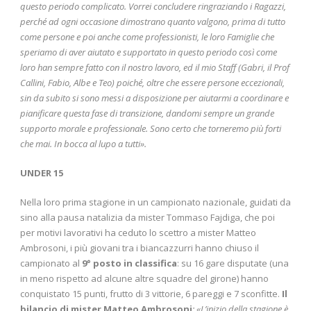
questo periodo complicato. Vorrei concludere ringraziando i Ragazzi,
perché ad ogni occasione dimostrano quanto valgono, prima di tutto
come persone e poi anche come professionisti, le loro Famiglie che
speriamo di aver aiutato e supportato in questo periodo così come
loro han sempre fatto con il nostro lavoro, ed il mio Staff (Gabri, il Prof
Callini, Fabio, Albe e Teo) poiché, oltre che essere persone eccezionali,
sin da subito si sono messi a disposizione per aiutarmi a coordinare e
pianificare questa fase di transizione, dandomi sempre un grande
supporto morale e professionale. Sono certo che torneremo più forti
che mai. In bocca al lupo a tutti».
UNDER 15
Nella loro prima stagione in un campionato nazionale, guidati da
sino alla pausa natalizia da mister Tommaso Fajdiga, che poi
per motivi lavorativi ha ceduto lo scettro a mister Matteo
Ambrosoni, i più giovani tra i biancazzurri hanno chiuso il
campionato al
9° posto in classifica
: su 16 gare disputate (una
in meno rispetto ad alcune altre squadre del girone) hanno
conquistato 15 punti, frutto di 3 vittorie, 6 pareggi e 7 sconfitte.
Il
bilancio di mister Matteo Ambrosoni
:
«L’inizio della stagione è