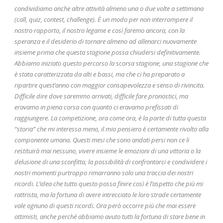
condividiamo anche altre attività almeno una o due volte a settimana
(call, quiz, contest, challenge). È un modo per non interrompere il
nostro rapporto, il nostro legame e così faremo ancora, con la
speranza e il desiderio di tornare almeno ad allenarci nuovamente
insieme prima che questa stagione possa chiudersi definitivamente.
Abbiamo iniziato questo percorso la scorsa stagione, una stagione che
è stata caratterizzata da alti e bassi, ma che ci ha preparato a
ripartire quest’anno con maggior consapevolezza e senso di rivincita.
Difficile dire dove saremmo arrivati, difficile fare pronostici, ma
eravamo in piena corsa con quanto ci eravamo prefissati di
raggiungere. La competizione, ora come ora, è la parte di tutta questa
“storia” che mi interessa meno, il mio pensiero è certamente rivolto alla
componente umana. Questi mesi che sono andati persi non ce li
restituirà mai nessuno, vivere insieme le emozioni di una vittoria o la
delusione di una sconfitta, la possibilità di confrontarci e condividere i
nostri momenti purtroppo rimarranno solo una traccia dei nostri
ricordi. L’idea che tutto questo possa finire così è l’aspetto che più mi
rattrista, ma la fortuna di avere intrecciato le loro strade certamente
vale ognuno di questi ricordi. Ora però occorre più che mai essere
ottimisti, anche perché abbiamo avuto tutti la fortuna di stare bene in