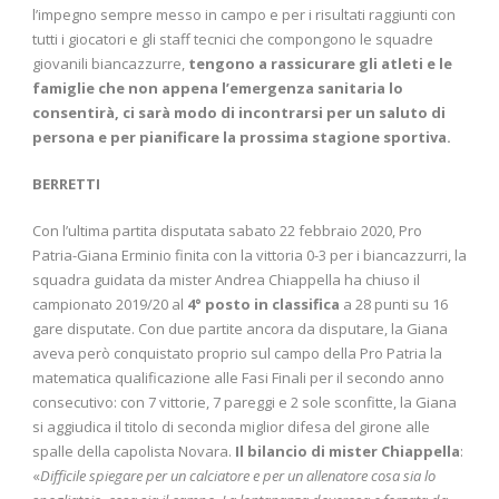
l’impegno sempre messo in campo e per i risultati raggiunti con
tutti i giocatori e gli staff tecnici che compongono le squadre
giovanili biancazzurre,
tengono a rassicurare gli atleti e le
famiglie che non appena l’emergenza sanitaria lo
consentirà, ci sarà modo di incontrarsi per un saluto di
persona e per pianificare la prossima stagione sportiva.
BERRETTI
Con l’ultima partita disputata sabato 22 febbraio 2020, Pro
Patria-Giana Erminio finita con la vittoria 0-3 per i biancazzurri, la
squadra guidata da mister Andrea Chiappella ha chiuso il
campionato 2019/20 al
4° posto in classifica
a 28 punti su 16
gare disputate. Con due partite ancora da disputare, la Giana
aveva però conquistato proprio sul campo della Pro Patria la
matematica qualificazione alle Fasi Finali per il secondo anno
consecutivo: con 7 vittorie, 7 pareggi e 2 sole sconfitte, la Giana
si aggiudica il titolo di seconda miglior difesa del girone alle
spalle della capolista Novara.
Il bilancio di mister Chiappella
:
«
Difficile spiegare per un calciatore e per un allenatore cosa sia lo