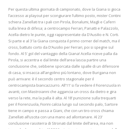
Per questa ultima giornata di campionato, dove la Giana si gioca
l’accesso ai playout per scongiurare l’ultimo posto, mister Contini
schiera Zanellati tra i pali con Pirola, Bonalumi, Magli e Caferri
sulla linea di difesa; a centrocampo Ferrari, Panatti e Palazzolo,
Acella dietro le punte, oggi rappresentate da D’Ausilio e N. Corti.
Si parte e al 3’ la Giana conquista il primo corner del match, ma il
cross, battuto corto da D’Ausilio per Ferrari, poi si spegne sul
fondo. Al 5’ gol del vantaggio della Giana! Acella riceve palla da
Pirola, si accentra e dal limite dell’area lascia partire una
conclusione che, sebbene sporcata dalle spalle di un difensore
di casa, si insacca all’angolino più lontano, dove Burigana non
può arrivare: è il secondo centro stagionale per il
centrocampista biancazzurro. All’11’ si fa vedere il Fiorenzuola in
avanti, con Mastroianni che aggancia un cross da dietro e gira
verso la rete, ma la palla è alta. Al 18’ punizione sulla trequarti
per il Fiorenzuola, Fiorini calcia lungo sul secondo palo, Sartore
tiene in campo e passa a Giani, che con un tiro-cross chiama
Zanellati all’uscita con una mano ad allontanare. Al 23’
conclusione rasoterra di Stronati dal limite dell’area, ma non