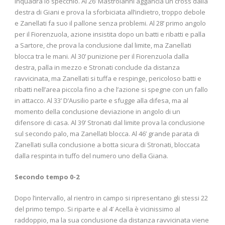
inquadra lo specchio. Al 26’ Mastroianni aggancia un cross dalla
destra di Giani e prova la sforbiciata all’indietro, troppo debole
e Zanellati fa suo il pallone senza problemi. Al 28’ primo angolo
per il Fiorenzuola, azione insistita dopo un batti e ribatti e palla
a Sartore, che prova la conclusione dal limite, ma Zanellati
blocca tra le mani. Al 30’ punizione per il Fiorenzuola dalla
destra, palla in mezzo e Stronati conclude da distanza
ravvicinata, ma Zanellati si tuffa e respinge, pericoloso batti e
ribatti nell’area piccola fino a che l’azione si spegne con un fallo
in attacco. Al 33’ D’Ausilio parte e sfugge alla difesa, ma al
momento della conclusione deviazione in angolo di un
difensore di casa. Al 39’ Stronati dal limite prova la conclusione
sul secondo palo, ma Zanellati blocca. Al 46’ grande parata di
Zanellati sulla conclusione a botta sicura di Stronati, bloccata
dalla respinta in tuffo del numero uno della Giana.
Secondo tempo 0-2
Dopo l’intervallo, al rientro in campo si ripresentano gli stessi 22
del primo tempo. Si riparte e al 4’ Acella è vicinissimo al
raddoppio, ma la sua conclusione da distanza ravvicinata viene