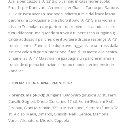
Acella per Cazzola. Al 32’ triplo cambio in casa Fiorenzuola:
Bruschi per Danovaro, Arrondini per Giani e Zunno per Sartore.
Al 37’ Bruschi avanza lasciando indietro tutti e dal limite lascia
partire una conclusione che sfiora il palo. Al 42’ Giana vicina al
tris con Tremolada che parte in contropiede lasciandosi dietro
tutti i difensori, ma quando si trova a tu per tu con Burigana gli
calcia addosso il pallone, che il portiere di casa respinge. Al 43’
conclusione di Zunno, che dopo aver agganciato un cross dalla
sinistra calcia di prima intenzione, fuori di un metro alla destra
di Zanellati. Al 47’ Mastroianni guadagna un pallone in area e
conclude di prima intenzione, troppo debole per impensierire
Zanellati.
FIORENZUOLA-GIANA ERMINIO 0-2
Fiorenzuola (4-3-3)
: Burigana, Danovaro (Bruschi 32’ st), Ferri,
Cavalli, Guglieri, Oneto (Currarino 17’ st), Fiorini (Piccinini 9’ st),
Stronati, Giani (Arrondini 32’ st), Mastroianni, Sartore (Zunno 32’
st). A disp: Maini, Dimarco, Ghisolfi, Nelli, Gerace, Mamona,
Varoli. Allenatore: Michele Coppola