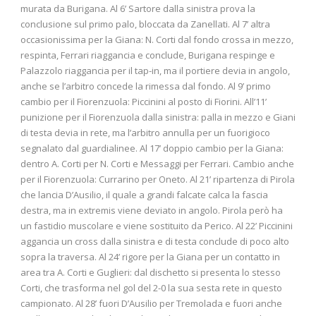
murata da Burigana. Al 6’ Sartore dalla sinistra prova la
conclusione sul primo palo, bloccata da Zanellati. Al 7’ altra
occasionissima per la Giana: N. Corti dal fondo crossa in mezzo,
respinta, Ferrari riaggancia e conclude, Burigana respinge e
Palazzolo riaggancia per il tap-in, ma il portiere devia in angolo,
anche se l’arbitro concede la rimessa dal fondo. Al 9’ primo
cambio per il Fiorenzuola: Piccinini al posto di Fiorini. All’11’
punizione per il Fiorenzuola dalla sinistra: palla in mezzo e Giani
di testa devia in rete, ma l’arbitro annulla per un fuorigioco
segnalato dal guardialinee. Al 17’ doppio cambio per la Giana:
dentro A. Corti per N. Corti e Messaggi per Ferrari. Cambio anche
per il Fiorenzuola: Currarino per Oneto. Al 21’ ripartenza di Pirola
che lancia D’Ausilio, il quale a grandi falcate calca la fascia
destra, ma in extremis viene deviato in angolo. Pirola però ha
un fastidio muscolare e viene sostituito da Perico. Al 22’ Piccinini
aggancia un cross dalla sinistra e di testa conclude di poco alto
sopra la traversa. Al 24’ rigore per la Giana per un contatto in
area tra A. Corti e Guglieri: dal dischetto si presenta lo stesso
Corti, che trasforma nel gol del 2-0 la sua sesta rete in questo
campionato. Al 28’ fuori D’Ausilio per Tremolada e fuori anche