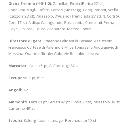
Giana Erminio (4-3-1-2):
Zanellati, Pirola (Perico 22’ st),
Bonalumi, Magli, Caferri, Ferrari (Messaggi 17’ st), Panatti, Acella
(Cazzola 28’ st), Palazzolo, D’Ausilio (Tremolada 28’ st), N. Corti (A.
Corti 17’ st). A disp: Casagrande, Barazzetta, Carminati, Perna,
Gaye, Ghilardi, Toure. Allenatore: Matteo Contini
Direttore di gara:
Ermanno Feliciani di Teramo. Assistenti:
Francesco Cortese di Palermo e Milos Tomasello Andulajevic di
Messina. Quarto ufficiale: Gabriele Restaldo di Ivrea
Marcatori
: Acella 5’ pt, A. Corti (rig.) 24’ st
Recupero
: 1’ pt, 6’ st
Angoli
: 3-2
Ammoniti
: Ferri 20’ pt, Ferrari 42’ pt, Pirola 20’ st, Palazzolo 36’ st,
Currarino 49’ st
Espulsi
: Baldrigi (team manager Fiorenzuola) 10’ st