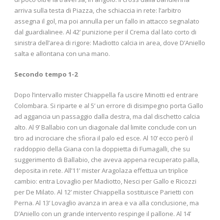
arriva sulla testa di Piazza, che schiaccia in rete: l’arbitro
assegna il gol, ma poi annulla per un fallo in attacco segnalato
dal guardialinee. Al 42’ punizione per il Crema dal lato corto di
sinistra dell’area di rigore: Madiotto calcia in area, dove D’Aniello
salta e allontana con una mano.
Secondo tempo 1-2
Dopo l’intervallo mister Chiappella fa uscire Minotti ed entrare
Colombara. Si riparte e al 5’ un errore di disimpegno porta Gallo
ad aggancia un passaggio dalla destra, ma dal dischetto calcia
alto. Al 9’ Ballabio con un diagonale dal limite conclude con un
tiro ad incrociare che sfiora il palo ed esce. Al 10’ ecco però il
raddoppio della Giana con la doppietta di Fumagalli, che su
suggerimento di Ballabio, che aveva appena recuperato palla,
deposita in rete. All’11’ mister Aragolaza effettua un triplice
cambio: entra Lovaglio per Madiotto, Nesci per Gallo e Ricozzi
per De Milato. Al 12’ mister Chiappella sostituisce Parietti con
Perna. Al 13’ Lovaglio avanza in area e va alla conclusione, ma
D’Aniello con un grande intervento respinge il pallone. Al 14’