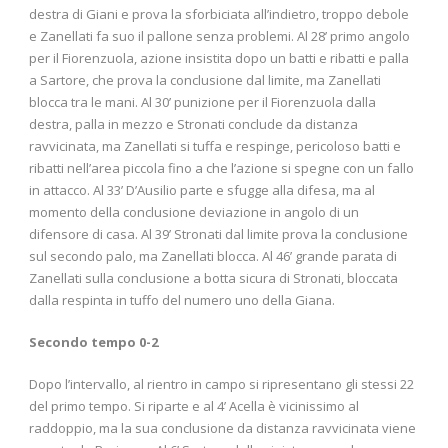
destra di Giani e prova la sforbiciata all’indietro, troppo debole
e Zanellati fa suo il pallone senza problemi. Al 28’ primo angolo
per il Fiorenzuola, azione insistita dopo un batti e ribatti e palla
a Sartore, che prova la conclusione dal limite, ma Zanellati
blocca tra le mani. Al 30’ punizione per il Fiorenzuola dalla
destra, palla in mezzo e Stronati conclude da distanza
ravvicinata, ma Zanellati si tuffa e respinge, pericoloso batti e
ribatti nell’area piccola fino a che l’azione si spegne con un fallo
in attacco. Al 33’ D’Ausilio parte e sfugge alla difesa, ma al
momento della conclusione deviazione in angolo di un
difensore di casa. Al 39’ Stronati dal limite prova la conclusione
sul secondo palo, ma Zanellati blocca. Al 46’ grande parata di
Zanellati sulla conclusione a botta sicura di Stronati, bloccata
dalla respinta in tuffo del numero uno della Giana.
Secondo tempo 0-2
Dopo l’intervallo, al rientro in campo si ripresentano gli stessi 22
del primo tempo. Si riparte e al 4’ Acella è vicinissimo al
raddoppio, ma la sua conclusione da distanza ravvicinata viene