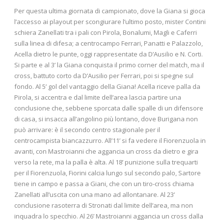
Per questa ultima giornata di campionato, dove la Giana si gioca
l’accesso ai playout per scongiurare l’ultimo posto, mister Contini
schiera Zanellati tra i pali con Pirola, Bonalumi, Magli e Caferri
sulla linea di difesa; a centrocampo Ferrari, Panatti e Palazzolo,
Acella dietro le punte, oggi rappresentate da D’Ausilio e N. Corti.
Si parte e al 3’ la Giana conquista il primo corner del match, ma il
cross, battuto corto da D’Ausilio per Ferrari, poi si spegne sul
fondo. Al 5’ gol del vantaggio della Giana! Acella riceve palla da
Pirola, si accentra e dal limite dell’area lascia partire una
conclusione che, sebbene sporcata dalle spalle di un difensore
di casa, si insacca all’angolino più lontano, dove Burigana non
può arrivare: è il secondo centro stagionale per il
centrocampista biancazzurro. All’11’ si fa vedere il Fiorenzuola in
avanti, con Mastroianni che aggancia un cross da dietro e gira
verso la rete, ma la palla è alta. Al 18’ punizione sulla trequarti
per il Fiorenzuola, Fiorini calcia lungo sul secondo palo, Sartore
tiene in campo e passa a Giani, che con un tiro-cross chiama
Zanellati all’uscita con una mano ad allontanare. Al 23’
conclusione rasoterra di Stronati dal limite dell’area, ma non
inquadra lo specchio. Al 26’ Mastroianni aggancia un cross dalla