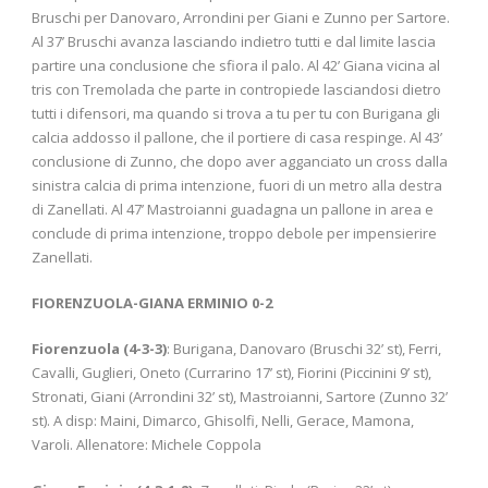
Bruschi per Danovaro, Arrondini per Giani e Zunno per Sartore.
Al 37’ Bruschi avanza lasciando indietro tutti e dal limite lascia
partire una conclusione che sfiora il palo. Al 42’ Giana vicina al
tris con Tremolada che parte in contropiede lasciandosi dietro
tutti i difensori, ma quando si trova a tu per tu con Burigana gli
calcia addosso il pallone, che il portiere di casa respinge. Al 43’
conclusione di Zunno, che dopo aver agganciato un cross dalla
sinistra calcia di prima intenzione, fuori di un metro alla destra
di Zanellati. Al 47’ Mastroianni guadagna un pallone in area e
conclude di prima intenzione, troppo debole per impensierire
Zanellati.
FIORENZUOLA-GIANA ERMINIO 0-2
Fiorenzuola (4-3-3)
: Burigana, Danovaro (Bruschi 32’ st), Ferri,
Cavalli, Guglieri, Oneto (Currarino 17’ st), Fiorini (Piccinini 9’ st),
Stronati, Giani (Arrondini 32’ st), Mastroianni, Sartore (Zunno 32’
st). A disp: Maini, Dimarco, Ghisolfi, Nelli, Gerace, Mamona,
Varoli. Allenatore: Michele Coppola