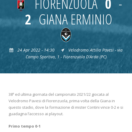
FIORENZUOLA
0
-
2
GIANA ERMINIO
24 Apr 2022 - 14:30
Velodromo Attilio Pavesi - via
Campo Sportivo, 1 - Fiorenzuola D'Arda (PC)
38ª ed ultima giornata del campionato 2021/22 giocata al
Velodromo Pavesi di Fiorenzuola, prima volta della Giana in
questo stadio, dove la formazione di mister Contini vince 0-2 e si
guadagna l’accesso ai playout.
Primo tempo 0-1