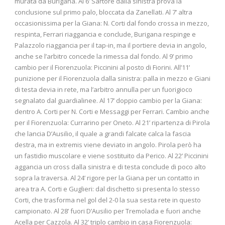
murata da Burigana. Al 6’ Sartore dalla sinistra prova la
conclusione sul primo palo, bloccata da Zanellati. Al 7’ altra
occasionissima per la Giana: N. Corti dal fondo crossa in mezzo,
respinta, Ferrari riaggancia e conclude, Burigana respinge e
Palazzolo riaggancia per il tap-in, ma il portiere devia in angolo,
anche se l’arbitro concede la rimessa dal fondo. Al 9’ primo
cambio per il Fiorenzuola: Piccinini al posto di Fiorini. All’11’
punizione per il Fiorenzuola dalla sinistra: palla in mezzo e Giani
di testa devia in rete, ma l’arbitro annulla per un fuorigioco
segnalato dal guardialinee. Al 17’ doppio cambio per la Giana:
dentro A. Corti per N. Corti e Messaggi per Ferrari. Cambio anche
per il Fiorenzuola: Currarino per Oneto. Al 21’ ripartenza di Pirola
che lancia D’Ausilio, il quale a grandi falcate calca la fascia
destra, ma in extremis viene deviato in angolo. Pirola però ha
un fastidio muscolare e viene sostituito da Perico. Al 22’ Piccinini
aggancia un cross dalla sinistra e di testa conclude di poco alto
sopra la traversa. Al 24’ rigore per la Giana per un contatto in
area tra A. Corti e Guglieri: dal dischetto si presenta lo stesso
Corti, che trasforma nel gol del 2-0 la sua sesta rete in questo
campionato. Al 28’ fuori D’Ausilio per Tremolada e fuori anche
Acella per Cazzola. Al 32’ triplo cambio in casa Fiorenzuola: