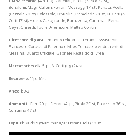
Giana Erminio (4-3-1-2):
Zanellati, Pirola (Perico 22’ st),
Bonalumi, Magli, Caferri, Ferrari (Messaggi 17’ st), Panatti, Acella
(Cazzola 28’ st), Palazzolo, D’Ausilio (Tremolada 28’ st), N. Corti (A.
Corti 17’ st). A disp: Casagrande, Barazzetta, Carminati, Perna,
Gaye, Ghilardi, Toure. Allenatore: Matteo Contini
Direttore di gara:
Ermanno Feliciani di Teramo. Assistenti:
Francesco Cortese di Palermo e Milos Tomasello Andulajevic di
Messina. Quarto ufficiale: Gabriele Restaldo di Ivrea
Marcatori
: Acella 5’ pt, A. Corti (rig.) 24’ st
Recupero
: 1’ pt, 6’ st
Angoli
: 3-2
Ammoniti
: Ferri 20’ pt, Ferrari 42’ pt, Pirola 20’ st, Palazzolo 36’ st,
Currarino 49’ st
Espulsi
: Baldrigi (team manager Fiorenzuola) 10’ st