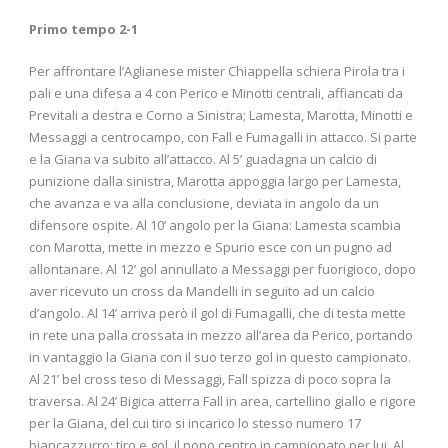
Primo tempo 2-1
Per affrontare l’Aglianese mister Chiappella schiera Pirola tra i
pali e una difesa a 4 con Perico e Minotti centrali, affiancati da
Previtali a destra e Corno a Sinistra; Lamesta, Marotta, Minotti e
Messaggi a centrocampo, con Fall e Fumagalli in attacco. Si parte
e la Giana va subito all’attacco. Al 5’ guadagna un calcio di
punizione dalla sinistra, Marotta appoggia largo per Lamesta,
che avanza e va alla conclusione, deviata in angolo da un
difensore ospite. Al 10’ angolo per la Giana: Lamesta scambia
con Marotta, mette in mezzo e Spurio esce con un pugno ad
allontanare. Al 12’ gol annullato a Messaggi per fuorigioco, dopo
aver ricevuto un cross da Mandelli in seguito ad un calcio
d’angolo. Al 14’ arriva però il gol di Fumagalli, che di testa mette
in rete una palla crossata in mezzo all’area da Perico, portando
in vantaggio la Giana con il suo terzo gol in questo campionato.
Al 21’ bel cross teso di Messaggi, Fall spizza di poco sopra la
traversa. Al 24’ Bigica atterra Fall in area, cartellino giallo e rigore
per la Giana, del cui tiro si incarico lo stesso numero 17
biancazzurro: tiro e gol, il nono centro in campionato per lui. Al