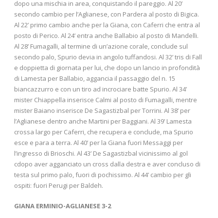
dopo una mischia in area, conquistando il pareggio. Al 20’
secondo cambio per l’Aglianese, con Pardera al posto di Bigica.
Al 22’ primo cambio anche per la Giana, con Caferri che entra al
posto di Perico. Al 24’ entra anche Ballabio al posto di Mandelli.
Al 28’ Fumagalli, al termine di un’azione corale, conclude sul
secondo palo, Spurio devia in angolo tuffandosi. Al 32’ tris di Fall
e doppietta di giornata per lui, che dopo un lancio in profondità
di Lamesta per Ballabio, aggancia il passaggio del n. 15
biancazzurro e con un tiro ad incrociare batte Spurio. Al 34’
mister Chiappella inserisce Calmi al posto di Fumagalli, mentre
mister Baiano inserisce De Sagastizbal per Torrini. Al 38’ per
l’Aglianese dentro anche Martini per Baggiani. Al 39’ Lamesta
crossa largo per Caferri, che recupera e conclude, ma Spurio
esce e para a terra. Al 40’ per la Giana fuori Messaggi per
l’ingresso di Brioschi. Al 43’ De Sagastizbal vicinissimo al gol
cdopo aver agganciato un cross dalla destra e aver concluso di
testa sul primo palo, fuori di pochissimo. Al 44’ cambio per gli
ospiti: fuori Perugi per Baldeh.
GIANA ERMINIO-AGLIANESE 3-2