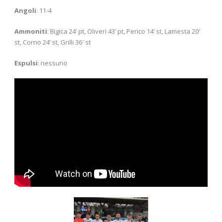
Angoli
: 11-4
Ammoniti
: Bigica 24’ pt, Oliveri 43’ pt, Perico 14’ st, Lamesta 20′
st, Corno 24’ st, Grilli 36′ st
Espulsi
: nessuno