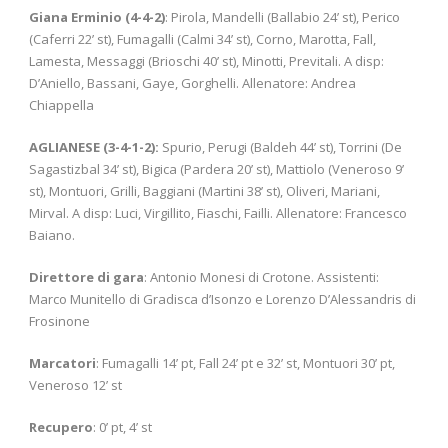
Giana Erminio (4-4-2)
: Pirola, Mandelli (Ballabio 24’ st), Perico
(Caferri 22’ st), Fumagalli (Calmi 34’ st), Corno, Marotta, Fall,
Lamesta, Messaggi (Brioschi 40’ st), Minotti, Previtali. A disp:
D’Aniello, Bassani, Gaye, Gorghelli. Allenatore: Andrea
Chiappella
AGLIANESE (3-4-1-2):
Spurio, Perugi (Baldeh 44’ st), Torrini (De
Sagastizbal 34’ st), Bigica (Pardera 20’ st), Mattiolo (Veneroso 9’
st), Montuori, Grilli, Baggiani (Martini 38’ st), Oliveri, Mariani,
Mirval. A disp: Luci, Virgillito, Fiaschi, Failli. Allenatore: Francesco
Baiano.
Direttore di gara
: Antonio Monesi di Crotone. Assistenti:
Marco Munitello di Gradisca d’Isonzo e Lorenzo D’Alessandris di
Frosinone
Marcatori
: Fumagalli 14’ pt, Fall 24’ pt e 32’ st, Montuori 30’ pt,
Veneroso 12’ st
Recupero
: 0’ pt, 4’ st