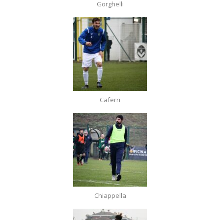
Gorghelli
Caferri
Chiappella