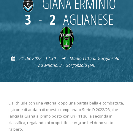
GIANA ERMINIO
3
-
2
AGLIANESE
21 Dic 2022 - 14:30
Stadio Città di Gorgonzola -
via Milano, 3 - Gorgonzola (MI)
E si chiude con una vittoria, dopo una partita bella e combattuta,
il girone di andata di questo campionato Serie D 2022/23, che
lancia la Giana al primo posto con un +11 sulla seconda in
classifica, regalando ai propri tifosi un gran bel dono sotto
l’albero.