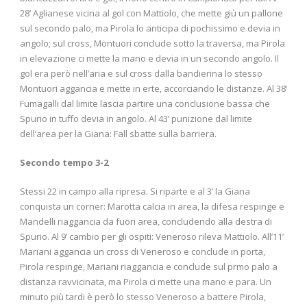
28’ Aglianese vicina al gol con Mattiolo, che mette giù un pallone
sul secondo palo, ma Pirola lo anticipa di pochissimo e devia in
angolo; sul cross, Montuori conclude sotto la traversa, ma Pirola
in elevazione ci mette la mano e devia in un secondo angolo. Il
gol era però nell’aria e sul cross dalla bandierina lo stesso
Montuori aggancia e mette in erte, accorciando le distanze. Al 38’
Fumagalli dal limite lascia partire una conclusione bassa che
Spurio in tuffo devia in angolo. Al 43’ punizione dal limite
dell’area per la Giana: Fall sbatte sulla barriera.
Secondo tempo 3-2
Stessi 22 in campo alla ripresa. Si riparte e al 3’ la Giana
conquista un corner: Marotta calcia in area, la difesa respinge e
Mandelli riaggancia da fuori area, concludendo alla destra di
Spurio. Al 9’ cambio per gli ospiti: Veneroso rileva Mattiolo. All’11’
Mariani aggancia un cross di Veneroso e conclude in porta,
Pirola respinge, Mariani riaggancia e conclude sul prmo palo a
distanza ravvicinata, ma Pirola ci mette una mano e para. Un
minuto più tardi è però lo stesso Veneroso a battere Pirola,