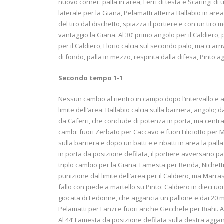
nuovo corner: palla in area, Ferri di testa e Scaringi di 
laterale per la Giana, Pelamatti atterra Ballabio in area
del tiro dal dischetto, spiazza il portiere e con un tir
vantaggio la Giana. Al 30’ primo angolo per il Caldiero, 
per il Caldiero, Florio calcia sul secondo palo, ma ci ar
di fondo, palla in mezzo, respinta dalla difesa, Pinto a
Secondo tempo 1-1
Nessun cambio al rientro in campo dopo l’intervallo e a
limite dell’area: Ballabio calcia sulla barriera, angolo;
da Caferri, che conclude di potenza in porta, ma central
cambi: fuori Zerbato per Caccavo e fuori Filiciotto per M
sulla barriera e dopo un batti e e ribatti in area la palla
in porta da posizione defilata, il portiere avversario p
triplo cambio per la Giana: Lamesta per Renda, Nichetti 
punizione dal limite dell’area per il Caldiero, ma Marras
fallo con piede a martello su Pinto: Caldiero in dieci uomi
giocata di Ledonne, che aggancia un pallone e dai 20 metr
Pelamatti per Lanzi e fuori anche Gecchele per Riahi. Al
Al 44’ Lamesta da posizione defilata sulla destra aggancia