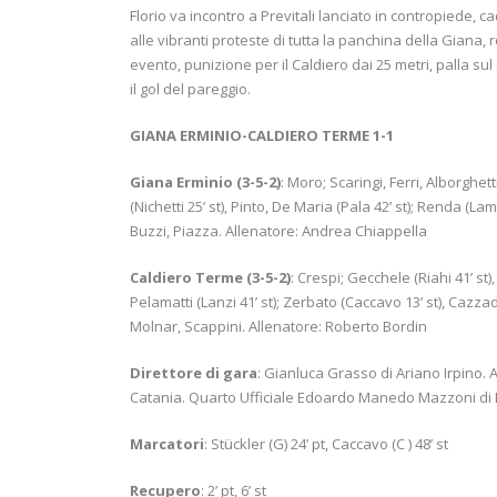
Florio va incontro a Previtali lanciato in contropiede, c
alle vibranti proteste di tutta la panchina della Giana,
evento, punizione per il Caldiero dai 25 metri, palla s
il gol del pareggio.
GIANA ERMINIO-CALDIERO TERME 1-1
Giana Erminio (3-5-2)
: Moro; Scaringi, Ferri, Alborghett
(Nichetti 25’ st), Pinto, De Maria (Pala 42’ st); Renda (Lam
Buzzi, Piazza. Allenatore: Andrea Chiappella
Caldiero Terme (3-5-2)
: Crespi; Gecchele (Riahi 41’ st),
Pelamatti (Lanzi 41’ st); Zerbato (Caccavo 13’ st), Cazzado
Molnar, Scappini. Allenatore: Roberto Bordin
Direttore di gara
: Gianluca Grasso di Ariano Irpino. 
Catania. Quarto Ufficiale Edoardo Manedo Mazzoni di 
Marcatori
: Stückler (G) 24’ pt, Caccavo (C ) 48’ st
Recupero
: 2’ pt, 6’ st