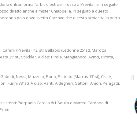
adono entrambi ma l’arbitro estrae il rosso a Previtali e in seguito
 rosso diretto anche a mister Chiappella. In seguito a questo
ul secondo palo dove svetta Caccavo che di testa schiaccia in porta
i; Caferri (Previtali 42’ st), Ballabio (Ledonne 25’ st), Marotta
esta 25’ st), Stückler. A disp: Pirola, Mangiapoco, Avinci, Pirotta,
 Gobetti, Nessi; Mazzolo, Florio, Filiciotto (Marras 13’ st), Cissé,
ri (Furini 33’ st). A disp: Vanti, Aldegheri, Gattoni, Amoh, Pelagatti,
Assistenti: Pierpaolo Carella di L’Aquila e Matteo Cardona di
Prato