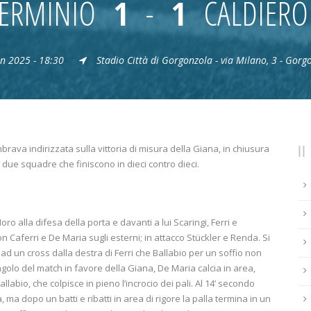
 ERMINIO
1
-
1
CALDIERO
n 2025 - 18:30
Stadio Città di Gorgonzola - via Milano, 3 - Gorg
brava indirizzata sulla vittoria di misura della Giana, in chiusura
due squadre che finiscono in dieci contro dieci.
o alla difesa della porta e davanti a lui Scaringi, Ferri e
n Caferri e De Maria sugli esterni; in attacco Stückler e Renda. Si
 ad un cross dalla destra di Ferri che Ballabio per un soffio non
angolo del match in favore della Giana, De Maria calcia in area,
labio, che colpisce in pieno l’incrocio dei pali. Al 14’ secondo
a dopo un batti e ribatti in area di rigore la palla termina in un