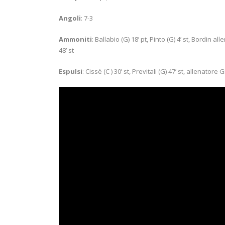
Angoli
: 7-3
Ammoniti
: Ballabio (G) 18’ pt, Pinto (G) 4’ st, Bordin al
48’ st
Espulsi
: Cissè (C ) 30’ st, Previtali (G) 47’ st, allenatore