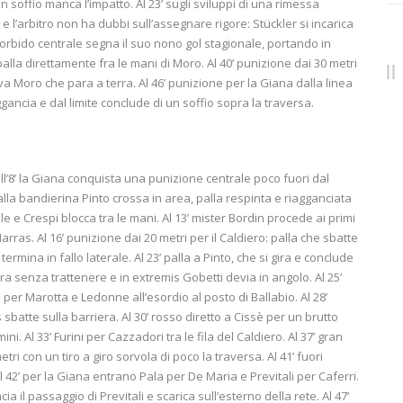
un soffio manca l’impatto. Al 23’ sugli sviluppi di una rimessa
 e l’arbitro non ha dubbi sull’assegnare rigore: Stückler si incarica
o morbido centrale segna il suo nono gol stagionale, portando in
palla direttamente fra le mani di Moro. Al 40’ punizione dai 30 metri
riva Moro che para a terra. Al 46’ punizione per la Giana dalla linea
ggancia e dal limite conclude di un soffio sopra la traversa.
ll’8’ la Giana conquista una punizione centrale poco fuori dal
 dalla bandierina Pinto crossa in area, palla respinta e riagganciata
e e Crespi blocca tra le mani. Al 13’ mister Bordin procede ai primi
arras. Al 16’ punizione dai 20 metri per il Caldiero: palla che sbatte
 termina in fallo laterale. Al 23’ palla a Pinto, che si gira e conclude
ara senza trattenere e in extremis Gobetti devia in angolo. Al 25’
per Marotta e Ledonne all’esordio al posto di Ballabio. Al 28’
 sbatte sulla barriera. Al 30’ rosso diretto a Cissè per un brutto
ni. Al 33’ Furini per Cazzadori tra le fila del Caldiero. Al 37’ gran
i con un tiro a giro sorvola di poco la traversa. Al 41’ fuori
 42’ per la Giana entrano Pala per De Maria e Previtali per Caferri.
 il passaggio di Previtali e scarica sull’esterno della rete. Al 47’