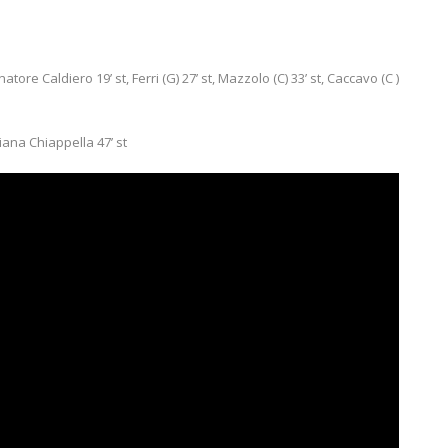
lenatore Caldiero 19’ st, Ferri (G) 27’ st, Mazzolo (C) 33’ st, Caccavo (C )
 Giana Chiappella 47’ st