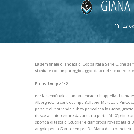
GIANA
22 Ge
La semifinale di andata di Coppa Italia Serie C, che sem
si chiude con un pareggio agganciato nel recupero e le 
Primo tempo 1-0
Per la semifinale di andata mister Chiappella chiama Mor
Alborghetti; a centrocampo Ballabio, Marotta e Pinto, co
parte e al 2’ si rende subito pericolosa la Giana, grazie
riesce ad intercettare davanti alla porta. Al 10’ primo 
sponda di testa di Stückler e clamorosa rovesciata di Bal
angolo per la Giana, sempre De Maria dalla bandierina, m