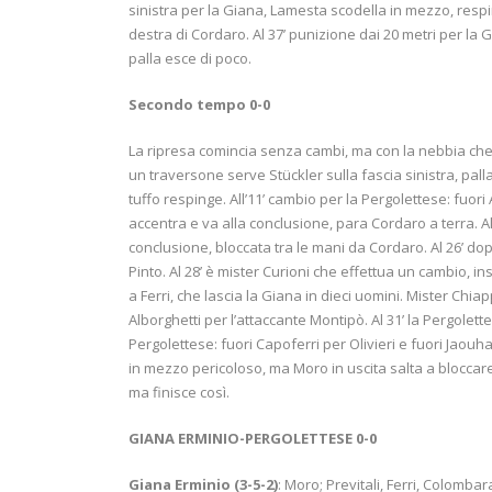
sinistra per la Giana, Lamesta scodella in mezzo, respi
destra di Cordaro. Al 37’ punizione dai 20 metri per la G
palla esce di poco.
Secondo tempo 0-0
La ripresa comincia senza cambi, ma con la nebbia che p
un traversone serve Stückler sulla fascia sinistra, pal
tuffo respinge. All’11’ cambio per la Pergolettese: fuori A
accentra e va alla conclusione, para Cordaro a terra. Al 2
conclusione, bloccata tra le mani da Cordaro. Al 26’ d
Pinto. Al 28’ è mister Curioni che effettua un cambio, ins
a Ferri, che lascia la Giana in dieci uomini. Mister Chi
Alborghetti per l’attaccante Montipò. Al 31’ la Pergolett
Pergolettese: fuori Capoferri per Olivieri e fuori Jaouha
in mezzo pericoloso, ma Moro in uscita salta a bloccare 
ma finisce così.
GIANA ERMINIO-PERGOLETTESE 0-0
Giana Erminio (3-5-2)
: Moro; Previtali, Ferri, Colombara