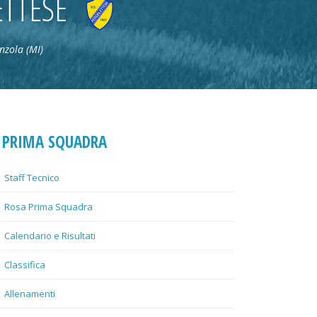
TTESE
nzola (MI)
PRIMA SQUADRA
Staff Tecnico
Rosa Prima Squadra
Calendario e Risultati
Classifica
Allenamenti