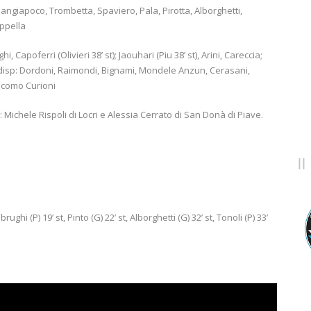
, Mangiapoco, Trombetta, Spaviero, Pala, Pirotta, Alborghetti,
appella
, Capoferri (Olivieri 38’ st); Jaouhari (Piu 38’ st), Arini, Careccia;
t). A disp: Dordoni, Raimondi, Bignami, Mondele Anzun, Cerasani,
iacomo Curioni
: Michele Rispoli di Locri e Alessia Cerrato di San Donà di Piave.
brughi (P) 19’ st, Pinto (G) 22’ st, Alborghetti (G) 32’ st, Tonoli (P) 33’