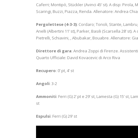
Caferri; Montipò, Stückler (Avinci 45’ st). A disp: Pirola
Scaringi, Buzzi, Piazza, Renda. Allenatore: Andrea Chi
Pergolettese (4-3-3)
: Cordaro; Tonoli, Stante, Lambrughi
Anelli (Albertini 11’ st), Parker, Basili (Scarsella 28’ s
Pietrelli, Schiavini, , Abubakar, Bouabre. Allenatore: G
Direttore di gara
: Andrea Zoppi di Firenze. Assistenti
Quarto Ufficiale: David Kovacevic di Arco Riva
Recupero
: 0’ pt, 4’ st
Angoli
: 3-2
Ammoniti
: Ferri (G) 2’ pt e 29’ st, Lamesta (G) 15’ st, Lam
st
Espulsi
: Ferri (G) 29’ st