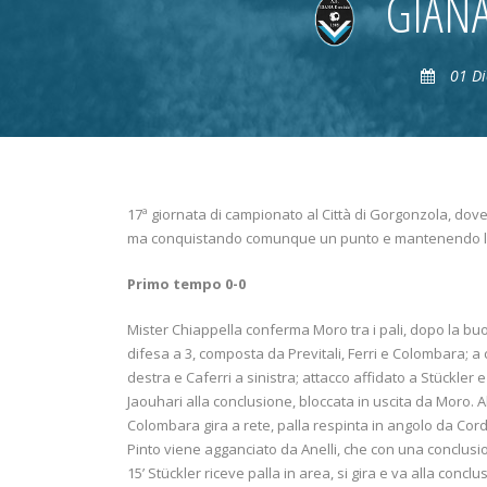
GIAN
01 Di
17ª giornata di campionato al Città di Gorgonzola, dove
ma conquistando comunque un punto e mantenendo la 
Primo tempo 0-0
Mister Chiappella conferma Moro tra i pali, dopo la bu
difesa a 3, composta da Previtali, Ferri e Colombara; a
destra e Caferri a sinistra; attacco affidato a Stückler
Jaouhari alla conclusione, bloccata in uscita da Moro. Al
Colombara gira a rete, palla respinta in angolo da Cordar
Pinto viene agganciato da Anelli, che con una conclusi
15’ Stückler riceve palla in area, si gira e va alla conc