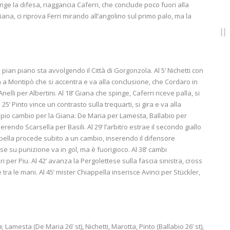
nge la difesa, riaggancia Caferri, che conclude poco fuori alla
iana, ci riprova Ferri mirando all’angolino sul primo palo, ma la
ian piano sta avvolgendo il Città di Gorgonzola. Al 5’ Nichetti con
la a Montipò che si accentra e va alla conclusione, che Cordaro in
nelli per Albertini. Al 18’ Giana che spinge, Caferri riceve palla, si
5’ Pinto vince un contrasto sulla trequarti, si gira e va alla
oppio cambio per la Giana: De Maria per Lamesta, Ballabio per
erendo Scarsella per Basili. Al 29’ l’arbitro estrae il secondo giallo
appella procede subito a un cambio, inserendo il difensore
ese su punizione va in gol, ma è fuorigioco. Al 38’ cambi
ri per Piu. Al 42’ avanza la Pergolettese sulla fascia sinistra, cross
tra le mani. Al 45’ mister Chiappella inserisce Avinci per Stückler,
; Lamesta (De Maria 26’ st), Nichetti, Marotta, Pinto (Ballabio 26’ st),