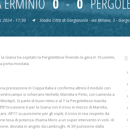
A ERMINIO
0
-
0
PERGOLE
c 2024 - 17:30
Stadio Città di Gorgonzola - via Milano, 3 - Gorgo
 la Giana ha ospitato la Pergolettese finendo la gara in 10 uomini,
porta inviolata.
ona prestazione in Coppa Italia e conferma altresì il modulo con
 centrocampo si schierano Nichetti, Marotta e Pinto, con Lamesta a
 e Montipò. Si parte di buon ritmo e al 1’ la Pergolettese manda
l’8’ l’occasione è per la Giana con il cross in mezzo di Marotta,
o. All’11’ su punizione per gli ospiti, il cross in rea respinto da
one tesa di potenza chiama Moro a un super intervento in volo. Al
lusione, deviata in angolo da Lambrughi. Al 30’ punizione dalla