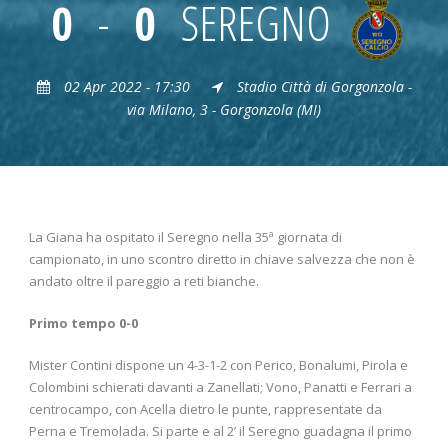
0
-
0
SEREGNO
02 Apr 2022 - 17:30
Stadio Città di Gorgonzola -
via Milano, 3 - Gorgonzola (MI)
La Giana ha ospitato il Seregno nella 35ª giornata di
campionato, in uno scontro diretto in chiave salvezza che non è
andato oltre il pareggio a reti bianche.
Primo tempo 0-0
Mister Contini dispone un 4-3-1-2 con Perico, Bonalumi, Pirola e
Colombini schierati davanti a Zanellati; Vono, Panatti e Ferrari a
centrocampo, con Acella dietro le punte, rappresentate da
Perna e Tremolada. Si parte e al 2’ il Seregno guadagna il primo