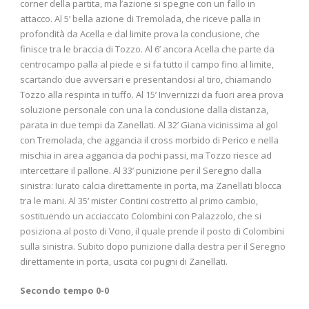
corner della partita, ma l’azione si spegne con un fallo in
attacco. Al 5’ bella azione di Tremolada, che riceve palla in
profondità da Acella e dal limite prova la conclusione, che
finisce tra le braccia di Tozzo. Al 6’ ancora Acella che parte da
centrocampo palla al piede e si fa tutto il campo fino al limite,
scartando due avversari e presentandosi al tiro, chiamando
Tozzo alla respinta in tuffo. Al 15’ Invernizzi da fuori area prova
soluzione personale con una la conclusione dalla distanza,
parata in due tempi da Zanellati. Al 32’ Giana vicinissima al gol
con Tremolada, che aggancia il cross morbido di Perico e nella
mischia in area aggancia da pochi passi, ma Tozzo riesce ad
intercettare il pallone. Al 33’ punizione per il Seregno dalla
sinistra: Iurato calcia direttamente in porta, ma Zanellati blocca
tra le mani. Al 35’ mister Contini costretto al primo cambio,
sostituendo un acciaccato Colombini con Palazzolo, che si
posiziona al posto di Vono, il quale prende il posto di Colombini
sulla sinistra. Subito dopo punizione dalla destra per il Seregno
direttamente in porta, uscita coi pugni di Zanellati.
Secondo tempo 0-0