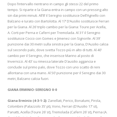
Dopo l’intervallo rientrano in campo gli stessi 22 del primo
tempo. Si riparte e la Giana entra in campo con un pressing alto
sin dai primi minuti. All’8’ il Seregno sostituisce Dell’Agnello con
Balzano e Iurato con Bartolotta. Al 17’ D’Ausilio sostituisce Ferrari
per la Giana. Al 26’ triplo cambio per la Giana: Toure per Acella,
A. Corti per Perna e Caferri per Tremolada. Al 31’ il Seregno
sostituisce Cocco con Gomes e Jimenez con Signorile. Al 39’
punizione dai 30 metri sulla sinistra per la Giana, D’Ausilio calcia
sul secondo palo, dove svetta Tozzo più in alto di tutti. Al 40’
cambio per il Seregno, che inserisce Marino al posto di
Invernizzi. Al 43’ su rimessa laterale D’ausilio aggancia e
conclude sul primo palo, dove Tozzo con uno scatto di reni
allontana con una mano. Al 50’ punizione per il Seregno dai 30
metri, Balzano calcia fuori.
GIANA ERMINIO-SEREGNO 0-0
Giana Erminio (4-3-1-2)
: Zanellati, Perico, Bonalumi, Pirola,
Colombini (Palazzolo 35’ pt), Vono, Ferrari (D’Ausilio 17’ st),
Panatti, Acella (Toure 26’ st), Tremolada (Caferri 26’ st), Perna (A.