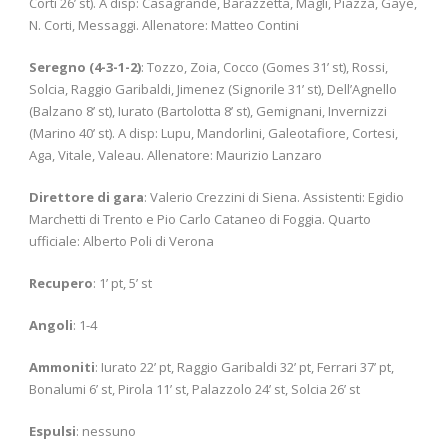
Corti 26’ st). A disp: Casagrande, Barazzetta, Magli, Piazza, Gaye,
N. Corti, Messaggi. Allenatore: Matteo Contini
Seregno (4-3-1-2)
: Tozzo, Zoia, Cocco (Gomes 31’ st), Rossi,
Solcia, Raggio Garibaldi, Jimenez (Signorile 31’ st), Dell’Agnello
(Balzano 8’ st), Iurato (Bartolotta 8’ st), Gemignani, Invernizzi
(Marino 40’ st). A disp: Lupu, Mandorlini, Galeotafiore, Cortesi,
Aga, Vitale, Valeau. Allenatore: Maurizio Lanzaro
Direttore di gara
: Valerio Crezzini di Siena. Assistenti: Egidio
Marchetti di Trento e Pio Carlo Cataneo di Foggia. Quarto
ufficiale: Alberto Poli di Verona
Recupero
: 1’ pt, 5’ st
Angoli
: 1-4
Ammoniti
: Iurato 22’ pt, Raggio Garibaldi 32’ pt, Ferrari 37’ pt,
Bonalumi 6’ st, Pirola 11’ st, Palazzolo 24’ st, Solcia 26’ st
Espulsi
: nessuno