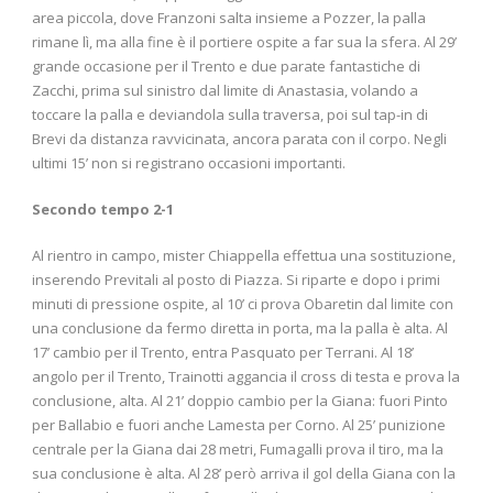
area piccola, dove Franzoni salta insieme a Pozzer, la palla
rimane lì, ma alla fine è il portiere ospite a far sua la sfera. Al 29’
grande occasione per il Trento e due parate fantastiche di
Zacchi, prima sul sinistro dal limite di Anastasia, volando a
toccare la palla e deviandola sulla traversa, poi sul tap-in di
Brevi da distanza ravvicinata, ancora parata con il corpo. Negli
ultimi 15’ non si registrano occasioni importanti.
Secondo tempo 2-1
Al rientro in campo, mister Chiappella effettua una sostituzione,
inserendo Previtali al posto di Piazza. Si riparte e dopo i primi
minuti di pressione ospite, al 10’ ci prova Obaretin dal limite con
una conclusione da fermo diretta in porta, ma la palla è alta. Al
17’ cambio per il Trento, entra Pasquato per Terrani. Al 18’
angolo per il Trento, Trainotti aggancia il cross di testa e prova la
conclusione, alta. Al 21’ doppio cambio per la Giana: fuori Pinto
per Ballabio e fuori anche Lamesta per Corno. Al 25’ punizione
centrale per la Giana dai 28 metri, Fumagalli prova il tiro, ma la
sua conclusione è alta. Al 28’ però arriva il gol della Giana con la