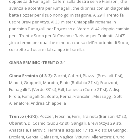
doppietta di Fumagalli: Caferri sulla destra serve Franzoni, che
avanza e accentra per Fumagalli, che di prima con un diagonale
batte Pozzer per il suo nono gol in stagione. Al 29’ il Trento fa
uscire Brevi per Attys. Al 33’ mister Chiappella richiama in
panchina Fumagalli per l’ingresso di Verde. Al 42’ doppio cambio
per il Trento: Sucio per Di Cosmo e Barison per Trainotti. Al 47’
gioco fermo per qualche minuto a causa dell’infortunio di Sucio,
costretto ad uscire dal campo in barella.
GIANA ERMINIO-TRENTO 2-1
Giana Erminio (4-3-3):
Zacchi, Caferri, Piazza (Previtali 1’ st),
Minotti, Groppelli, Marotta, Pinto (Ballabio 21’ st), Franzoni,
Fumagalli T. (Verde 33’ st), Fall, Lamesta (Corno 21’ st). A disp:
Pirola, Fumagalli G., Boafo, Perna, Francolini, Messaggi, Gotti.
Allenatore: Andrea Chiappella
Trento (4-3-3):
Pozzer, Frosnini, Ferri, Trainotti (Barison 42’ st),
Obaretin, Di Cosmo (Suciu 42’ st), Sangalli, Brevi (Attys 29’ st),
Anastasia, Petrovic, Terrani (Pasquato 17’ st). A disp: Di Giorgio,
Ercolani, Garcia, Galazzini, Vaglica, Vitturini. Allenatore: Bruno