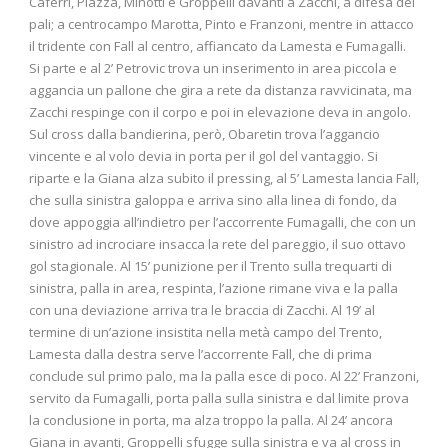
Caferri, Piazza, Minotti e Groppelli davanti a Zacchi, a difesa dei
pali; a centrocampo Marotta, Pinto e Franzoni, mentre in attacco
il tridente con Fall al centro, affiancato da Lamesta e Fumagalli.
Si parte e al 2’ Petrovic trova un inserimento in area piccola e
aggancia un pallone che gira a rete da distanza ravvicinata, ma
Zacchi respinge con il corpo e poi in elevazione deva in angolo.
Sul cross dalla bandierina, però, Obaretin trova l’aggancio
vincente e al volo devia in porta per il gol del vantaggio. Si
riparte e la Giana alza subito il pressing, al 5’ Lamesta lancia Fall,
che sulla sinistra galoppa e arriva sino alla linea di fondo, da
dove appoggia all’indietro per l’accorrente Fumagalli, che con un
sinistro ad incrociare insacca la rete del pareggio, il suo ottavo
gol stagionale. Al 15’ punizione per il Trento sulla trequarti di
sinistra, palla in area, respinta, l’azione rimane viva e la palla
con una deviazione arriva tra le braccia di Zacchi. Al 19’ al
termine di un’azione insistita nella metà campo del Trento,
Lamesta dalla destra serve l’accorrente Fall, che di prima
conclude sul primo palo, ma la palla esce di poco. Al 22’ Franzoni,
servito da Fumagalli, porta palla sulla sinistra e dal limite prova
la conclusione in porta, ma alza troppo la palla. Al 24’ ancora
Giana in avanti, Groppelli sfugge sulla sinistra e va al cross in