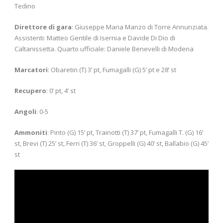
Tedino
Direttore di gara
: Giuseppe Maria Manzo di Torre Annunziata.
Assistenti: Matteo Gentile di Isernia e Davide Di Dio di
Caltanissetta. Quarto ufficiale: Daniele Benevelli di Modena
Marcatori
: Obaretin (T) 3’ pt, Fumagalli (G) 5’ pt e 28’ st
Recupero
: 0’ pt, 4’ st
Angoli
: 0-5
Ammoniti
: Pinto (G) 15’ pt, Trainotti (T) 37’ pt, Fumagalli T. (G) 16’
st, Brevi (T) 25’ st, Ferri (T) 36’ st, Groppelli (G) 40’ st, Ballabio (G) 45’
st