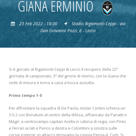
GIANA ERMINIO
23 Feb 2022 - 18:00
Stadio Rigamonti-Ceppi - via
Don Giovanni Pozzi, 6 - Lecco
Si è giocato al Rigamonti-Ceppi di Lecco il recupero della 22ª
giornata di campionato, 3ª del girone di ritorno, con la Giana che
cede di misura e torna a casa a bocca asciutta.
Primo tempo 1-0
Per affrontare la squadra di De Paola, mister Contini schiera un
3-5-2 con Bonalumi al centro della difesa, affiancato da Panatti e
Magri; a centrocampo capitan Acella in cabina di regia, con Pinto
e Ferrari ai lati e Perico a destra e Colombini a sinistra sulle
corsie esterne; in attacco ritroviamo la coppia Perna-A. Corti. Si