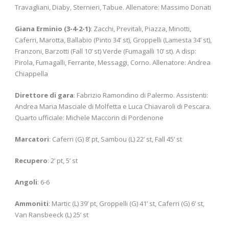
Travagliani, Diaby, Sternieri, Tabue. Allenatore: Massimo Donati
Giana Erminio (3-4-2-1)
: Zacchi, Previtali, Piazza, Minotti,
Caferri, Marotta, Ballabio (Pinto 34’ st), Groppelli (Lamesta 34’ st),
Franzoni, Barzotti (Fall 10’ st) Verde (Fumagalli 10’ st). A disp:
Pirola, Fumagalli, Ferrante, Messaggi, Corno. Allenatore: Andrea
Chiappella
Direttore di gara
: Fabrizio Ramondino di Palermo. Assistenti:
Andrea Maria Masciale di Molfetta e Luca Chiavaroli di Pescara.
Quarto ufficiale: Michele Maccorin di Pordenone
Marcatori
: Caferri (G) 8’ pt, Sambou (L) 22’ st, Fall 45’ st
Recupero
: 2’ pt, 5’ st
Angoli
: 6-6
Ammoniti
: Martic (L) 39’ pt, Groppelli (G) 41’ st, Caferri (G) 6’ st,
Van Ransbeeck (L) 25’ st