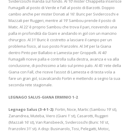
Svidercoschi manda sul fondo. Al 10’ mister Chiappella inserisce
Fumagalli al posto di Verde e Fall al posto di Barzotti. Doppio
cambio anche per mister Donati al 16’: Buric per Svidercoschi e
Mazzali per Ruggeri, mentre al 19’ Sambou prende il posto di
Matic. Al 22’ è proprio Sambou che trova il pari, ricevendo una
palla in profondità da Giani e andando in gol con un mancino
chirurgico. Al 31’ Buric è costretto a lasciare il campo per un
problema fisico, al suo posto Franzolini. Al 34’ per la Giana
dentro Pinto per Ballabio e Lamesta per Groppelli. Al 40’
Fumagalli riceve palla e controlla sulla destra, avanza e va alla
conclusione, di pochissimo a lato sul primo palo. Al 45’ rete della
Giana con Fall, che riceve l’assist di Lamesta e di testa vola a
fare un gran gol, scavalcando Fortin e mettendo a segno la sua
seconda rete stagionale.
LEGNAGO SALUS-GIANA ERMINIO 1-2
Legnago Salus
(3-4-1-2):
Fortin, Noce, Martic (Sambou 19’ st),
Zanandrea, Muteba, Viero (Giani 1’ st), Casarotti, Ruggeri
(Mazzali 16’ st), Van Ransbeeck, Svidercoschi (Buric 16’ st,
Franzolini 31’ st). A disp: Businarolo, Tosi, Pelegatti, Motoc,