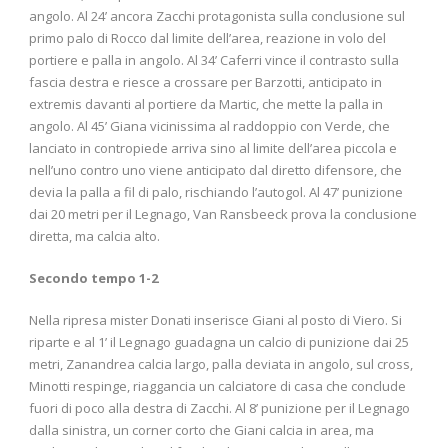
angolo. Al 24’ ancora Zacchi protagonista sulla conclusione sul
primo palo di Rocco dal limite dell’area, reazione in volo del
portiere e palla in angolo. Al 34’ Caferri vince il contrasto sulla
fascia destra e riesce a crossare per Barzotti, anticipato in
extremis davanti al portiere da Martic, che mette la palla in
angolo. Al 45’ Giana vicinissima al raddoppio con Verde, che
lanciato in contropiede arriva sino al limite dell’area piccola e
nell’uno contro uno viene anticipato dal diretto difensore, che
devia la palla a fil di palo, rischiando l’autogol. Al 47’ punizione
dai 20 metri per il Legnago, Van Ransbeeck prova la conclusione
diretta, ma calcia alto.
Secondo tempo 1-2
Nella ripresa mister Donati inserisce Giani al posto di Viero. Si
riparte e al 1’ il Legnago guadagna un calcio di punizione dai 25
metri, Zanandrea calcia largo, palla deviata in angolo, sul cross,
Minotti respinge, riaggancia un calciatore di casa che conclude
fuori di poco alla destra di Zacchi. Al 8’ punizione per il Legnago
dalla sinistra, un corner corto che Giani calcia in area, ma