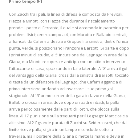
Primo tempo 0-1
Con Zacchi tra i pali, la linea di difesa è composta da Previtali,
Piazza e Minotti, con Piazza che durante il riscaldamento
prende il posto di Ferrante, il quale si accomoda in panchina per
problemi fisici; centrocampo a 4, con Marotta e Ballabio centrali,
affiancati da Caferri a destra e Groppelli a sinistra; dietro l’unica
punta, Verde, si posizionano Franzoni e Barzotti. Si parte e dopo
i primi minuti di studio, al 5’ incursione del Legnago in area della
Giana, ma Minotti recupera e anticipa con un ottimo intervento
l’attaccante di casa, spazzando in fallo laterale. All’8’ arriva il gol
del vantaggio della Giana: cross dalla sinistra di Barzotti, toccato
di testa da un difensore del Legnago, che Caferri aggancia di
prima intenzione andando ad insaccare il suo primo gol
stagionale. Al 13’ primo corner della gara in favore della Giana,
Ballabio crossa in area, dove dopo un batti e ribatti, la palla
arriva pericolosamente dalle parti di Fortin, che blocca sulla
linea. Al 17’ punizione sulla trequarti per il Legnago: Martic calcia
altissimo. Al 21’ grande parata di Zacchi su Svidercoschi, che dal
limite riceve palla, si gira in un lampo e conclude sotto la
traversa, ma il portiere della Giana ci mette la mano e devia in