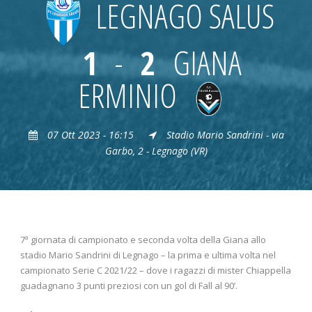
LEGNAGO SALUS
1
-
2
GIANA
ERMINIO
07 Ott 2023 - 16:15
Stadio Mario Sandrini - via
Garbo, 2 - Legnago (VR)
7ª giornata di campionato e seconda volta della Giana allo
stadio Mario Sandrini di Legnago – la prima e ultima volta nel
campionato Serie C 2021/22 – dove i ragazzi di mister Chiappella
guadagnano 3 punti preziosi con un gol di Fall al 90’.