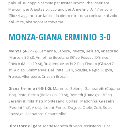
palo. Al 36’ doppio cambio per mister Brocchi che inserisce
Marconi per Anastasio, Iocolano per Armellino. Al 47’ ancora
Gliozzi aggancia un lancio da dietro e in corsa conlcude al volo
dal limite, alta sopra la traversa.
MONZA-GIANA ERMINIO 3-0
Monza (4-3-1-2):
Lamanna, Lepore, Paletta, Bellusci, Anastasio
(Marconi 36’ st), Armellino (Iocolano 36’ st), Fossati, D’Errico,
Chiricò (Mosti 29’ st), Brighenti (Marchi 21’ st), Finotto (Gliozzi 21’
st). A disp: Sommariva, Del Frate, Galli, Scaglia, Negro, Rigoni,
Franco. Allenatore: Cristian Brocchi
Giana Erminio (4-3-1-2):
Marenco, Solerio, Gambaretti (Capano
1’ st), Pinto, Perna (Bellazzini 30’ st), Remedi (Fumagalli 30’ st),
Serafini (Pirola 1’ st), Montesano, Cortesi, Madonna, Greselin
(Pedrini 1’ st). A disp: Leoni, Perico, Duguet, Otelè, Zulli, Sosio,
Cazzago. Allenatore: Cesare Albè
Direttore di gara
: Maria Marotta di Sapri. Assistenti: Luca