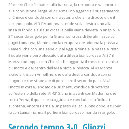
20 metri: Chiricò sbatte sulla barriera, la recupera e va ancora
alla conclusione, larga. Al 21’ Armellino aggancia il suggerimento
di Chiricò e conclude con un rasoterra che sfila di poco oltre il
secondo palo. Al 31’ Madonna scende sulla destra sino alla
linea di fondo e sul suo cross la palla viene deviata in angolo. Al
34’ secondo angolo per la Giana: sul cross di Serafini esce coi
pugni Lamanna, Montesano la recupera e Madonna la passa a
Remedi, che con una serie di palleggi la tiene e la passa a Pinto,
il quale viene però bloccato dalla difesa biancorossa. Al 37’ il
Monza raddoppia con Chiricò, che aggancia il cross dalla sinistra
di Finotto e dal centro dell’area piccola insacca. Al 40’ Monza
vicino al tris con Armellino, che dalla destra conclude con un
diagonale che si spegne di poco oltre il secondo palo. Al 41’
Finotto in corsa, lanciato da Brighenti, conclude di potenza
sull’esterno della rete. Al 42’ Giana in avanti con Madonna che
cerca Perna, il quale se la aggiusta e conclude, ma Bellusci
allontana. Ancora Perna a un passo dal gol subito dopo, a tu per
tu con Lamanna, ma il portiere biancorosso manda in angolo.
Secondo tempo 3-0, Gliozzi