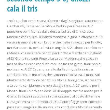
cala il tris
Triplo cambio per la Giana al rientro dagli spogliatoi: Capano per
Gambaretti, Pirola per Serafini e Pedrini per Greselin. Al 7’
punizione per il Monza dalla destra, sul tiro di Chiricò esce
Marenco con i pugni. Il Monza manovra la gara in attacco e al 16’
va vicinissimo al tris, con Lepore che mette in mezzo per Finotto,
ma Marenco a tu per tu devia in angolo. Al 21’ doppio cambio per
il Monza, che inserisce Gliozzi per Finotto e Marchi per Brighenti.
Al 23’ Giana in avanti: Pinto allarga per Madonna che calcia in
mezzo dove Perna conclude con una mezza girata, fuori non di
moltissimo. Al 27’ Capano, servito da Pedrini, dalla sinistra
conclude con un tiro cross che Lamanna blocca tra le mani. Sul
ribaltamento di fronte Gliozzi, sul filo del fuorigioco, si presenta
a tu per tu con Marenco e non sbaglia il tris. Al 29’ cambio per il
Monza: fuori Chiricò per Mosti. Al 30’ doppio cambio anche per la
Giana: Bellazzini esordisce in biancazzurro al posto di Perna e
Fumagalli entra per Remedi. Al 35’ Solerio sfugge centralmente e
passa a Fumagalli sulla sinistra, che conclude a filo del secondo