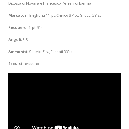
Dicosta di Novara e Francesco Perrelli di Isernia
Marcatori
: Brighenti 11’ pt, Chiricò 37’ pt, Gliozzi 28’ st
Recupero
: 1’ pt, 3’ st
Angoli
: 3-3
Ammoniti
: Solerio 6’ st, Fossati 33’ st
Espulsi
: nessuno