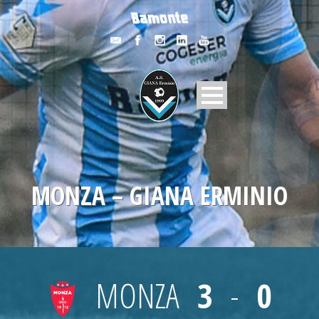
MONZA – GIANA ERMINIO
MONZA
3
-
0