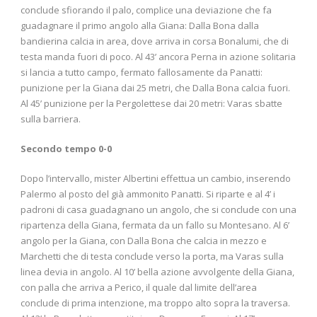
conclude sfiorando il palo, complice una deviazione che fa
guadagnare il primo angolo alla Giana: Dalla Bona dalla
bandierina calcia in area, dove arriva in corsa Bonalumi, che di
testa manda fuori di poco. Al 43’ ancora Perna in azione solitaria
si lancia a tutto campo, fermato fallosamente da Panatti:
punizione per la Giana dai 25 metri, che Dalla Bona calcia fuori.
Al 45’ punizione per la Pergolettese dai 20 metri: Varas sbatte
sulla barriera.
Secondo tempo 0-0
Dopo l’intervallo, mister Albertini effettua un cambio, inserendo
Palermo al posto del già ammonito Panatti. Si riparte e al 4’ i
padroni di casa guadagnano un angolo, che si conclude con una
ripartenza della Giana, fermata da un fallo su Montesano. Al 6’
angolo per la Giana, con Dalla Bona che calcia in mezzo e
Marchetti che di testa conclude verso la porta, ma Varas sulla
linea devia in angolo. Al 10’ bella azione avvolgente della Giana,
con palla che arriva a Perico, il quale dal limite dell’area
conclude di prima intenzione, ma troppo alto sopra la traversa.