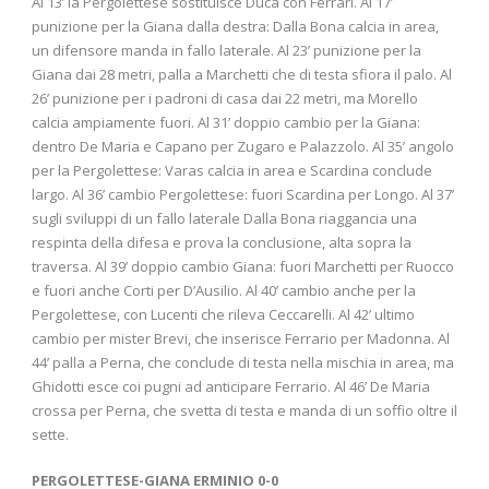
Al 13’ la Pergolettese sostituisce Duca con Ferrari. Al 17’
punizione per la Giana dalla destra: Dalla Bona calcia in area,
un difensore manda in fallo laterale. Al 23’ punizione per la
Giana dai 28 metri, palla a Marchetti che di testa sfiora il palo. Al
26’ punizione per i padroni di casa dai 22 metri, ma Morello
calcia ampiamente fuori. Al 31’ doppio cambio per la Giana:
dentro De Maria e Capano per Zugaro e Palazzolo. Al 35’ angolo
per la Pergolettese: Varas calcia in area e Scardina conclude
largo. Al 36’ cambio Pergolettese: fuori Scardina per Longo. Al 37’
sugli sviluppi di un fallo laterale Dalla Bona riaggancia una
respinta della difesa e prova la conclusione, alta sopra la
traversa. Al 39’ doppio cambio Giana: fuori Marchetti per Ruocco
e fuori anche Corti per D’Ausilio. Al 40’ cambio anche per la
Pergolettese, con Lucenti che rileva Ceccarelli. Al 42’ ultimo
cambio per mister Brevi, che inserisce Ferrario per Madonna. Al
44’ palla a Perna, che conclude di testa nella mischia in area, ma
Ghidotti esce coi pugni ad anticipare Ferrario. Al 46’ De Maria
crossa per Perna, che svetta di testa e manda di un soffio oltre il
sette.
PERGOLETTESE-GIANA ERMINIO 0-0