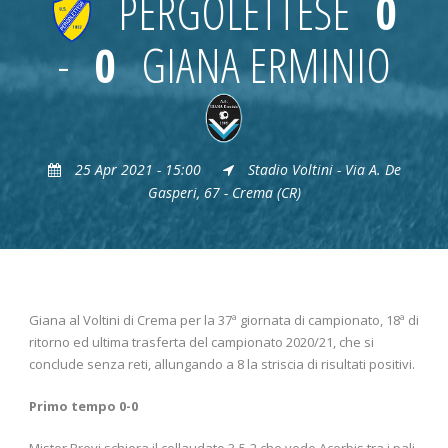
PERGOLETTESE
0
-
0
GIANA ERMINIO
25 Apr 2021 - 15:00
Stadio Voltini - Via A. De
Gasperi, 67 - Crema (CR)
Giana al Voltini di Crema per la 37ª giornata di campionato, 18ª di
ritorno ed ultima trasferta del campionato 2020/21, che si
conclude senza reti, allungando a 8 la striscia di risultati positivi.
Primo tempo 0-0
Mister Brevi schiera il collaudato 3-5-2 che vede Acerbis tra i pali,