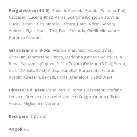
Pergolettese (4-3-3):
Ghidotti, Candela, Panatti (Palermo 1’ st),
Ceccarelli (Lucenti 40’ st), Varas, Scardina (Longo 36’ st), Villa,
Duca (Ferrari 13’ st), Morello, Ferrara, Bariti. A disp: Soncin,
Andreoli, Figoli, Kanis, Tosi, Faini, Piccardo, Girelli. Allenatore:
Fiorenzo Albertini
Giana Erminio (3-5-2):
Acerbis, Marchetti (Ruocco 39’ st),
Bonalumi, Montesano, Perico, Madonna (Ferrario 42’ st), Dalla
Bona, Palazzolo (Capano 31’ st), Zugaro (De Maria 31’ st), Perna,
Corti (D’Ausilio 39’ st). A disp: Zanellati, Barazzetta, Finardi,
Rossini, Greselin, Benatti, Pirola. Allenatore: Osacr Brevi
Direttore di gara
: Mario Perri di Roma 1. Assistenti: Stefano
Lenza di Firenze e Lucia Abruzzese di Foggia. Quarto ufficiale:
Andrea Migliorini di Verona
Recupero
: 1’ pt, 3’ st
Angoli
: 6-3