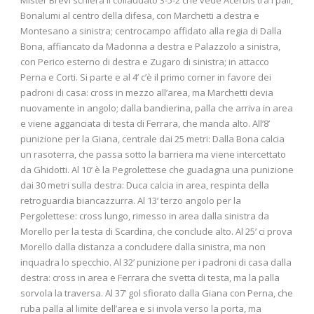
Bonalumi al centro della difesa, con Marchetti a destra e
Montesano a sinistra; centrocampo affidato alla regia di Dalla
Bona, affiancato da Madonna a destra e Palazzolo a sinistra,
con Perico esterno di destra e Zugaro di sinistra; in attacco
Perna e Corti. Si parte e al 4’ c’è il primo corner in favore dei
padroni di casa: cross in mezzo all’area, ma Marchetti devia
nuovamente in angolo; dalla bandierina, palla che arriva in area
e viene agganciata di testa di Ferrara, che manda alto. All’8’
punizione per la Giana, centrale dai 25 metri: Dalla Bona calcia
un rasoterra, che passa sotto la barriera ma viene intercettato
da Ghidotti. Al 10’ è la Pegrolettese che guadagna una punizione
dai 30 metri sulla destra: Duca calcia in area, respinta della
retroguardia biancazzurra. Al 13’ terzo angolo per la
Pergolettese: cross lungo, rimesso in area dalla sinistra da
Morello per la testa di Scardina, che conclude alto. Al 25’ ci prova
Morello dalla distanza a concludere dalla sinistra, ma non
inquadra lo specchio. Al 32’ punizione per i padroni di casa dalla
destra: cross in area e Ferrara che svetta di testa, ma la palla
sorvola la traversa. Al 37’ gol sfiorato dalla Giana con Perna, che
ruba palla al limite dell’area e si invola verso la porta, ma