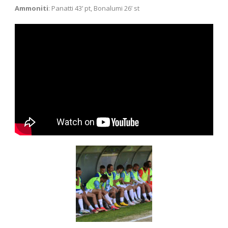
Ammoniti
: Panatti 43’ pt, Bonalumi 26’ st