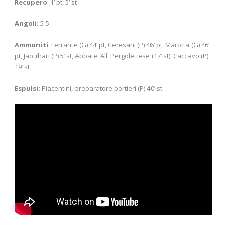
Recupero
: 1’ pt, 5’ st
Angoli
: 5-5
Ammoniti
: Ferrante (G) 44’ pt, Ceresani (P) 46’ pt, Marotta (G) 46’
pt, Jaouhari (P) 5’ st, Abbate. All. Pergolettese (17’ st), Caccavo (P)
19’ st
Espulsi
: Piacentini, preparatore portieri (P) 40’ st