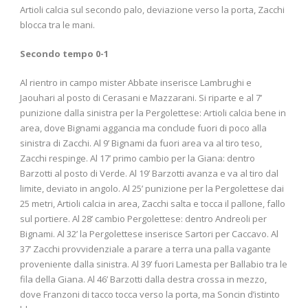
Artioli calcia sul secondo palo, deviazione verso la porta, Zacchi
blocca tra le mani.
Secondo tempo 0-1
Al rientro in campo mister Abbate inserisce Lambrughi e
Jaouhari al posto di Cerasani e Mazzarani. Si riparte e al 7’
punizione dalla sinistra per la Pergolettese: Artioli calcia bene in
area, dove Bignami aggancia ma conclude fuori di poco alla
sinistra di Zacchi. Al 9’ Bignami da fuori area va al tiro teso,
Zacchi respinge. Al 17’ primo cambio per la Giana: dentro
Barzotti al posto di Verde. Al 19’ Barzotti avanza e va al tiro dal
limite, deviato in angolo. Al 25’ punizione per la Pergolettese dai
25 metri, Artioli calcia in area, Zacchi salta e tocca il pallone, fallo
sul portiere. Al 28’ cambio Pergolettese: dentro Andreoli per
Bignami. Al 32’ la Pergolettese inserisce Sartori per Caccavo. Al
37’ Zacchi provvidenziale a parare a terra una palla vagante
proveniente dalla sinistra. Al 39’ fuori Lamesta per Ballabio tra le
fila della Giana. Al 46’ Barzotti dalla destra crossa in mezzo,
dove Franzoni di tacco tocca verso la porta, ma Soncin d’istinto