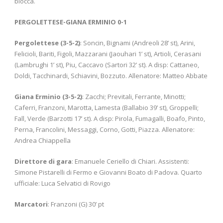
blocca.
PERGOLETTESE-GIANA ERMINIO 0-1
Pergolettese (3-5-2)
: Soncin, Bignami (Andreoli 28’ st), Arini,
Felicioli, Bariti, Figoli, Mazzarani (Jaouhari 1’ st), Artioli, Cerasani
(Lambrughi 1’ st), Piu, Caccavo (Sartori 32’ st). A disp: Cattaneo,
Doldi, Tacchinardi, Schiavini, Bozzuto. Allenatore: Matteo Abbate
Giana Erminio (3-5-2)
: Zacchi; Previtali, Ferrante, Minotti;
Caferri, Franzoni, Marotta, Lamesta (Ballabio 39’ st), Groppelli;
Fall, Verde (Barzotti 17’ st). A disp: Pirola, Fumagalli, Boafo, Pinto,
Perna, Francolini, Messaggi, Corno, Gotti, Piazza. Allenatore:
Andrea Chiappella
Direttore di gara
: Emanuele Ceriello di Chiari. Assistenti:
Simone Pistarelli di Fermo e Giovanni Boato di Padova. Quarto
ufficiale: Luca Selvatici di Rovigo
Marcatori
: Franzoni (G) 30’ pt