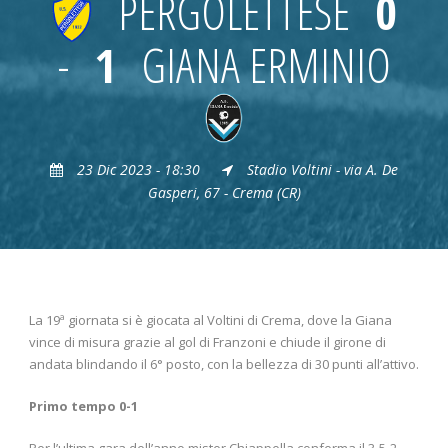
PERGOLETTESE
0
-
1
GIANA ERMINIO
23 Dic 2023 - 18:30
Stadio Voltini - via A. De
Gasperi, 67 - Crema (CR)
La 19ª giornata si è giocata al Voltini di Crema, dove la Giana
vince di misura grazie al gol di Franzoni e chiude il girone di
andata blindando il 6° posto, con la bellezza di 30 punti all’attivo.
Primo tempo 0-1
Per l’ultima gara dell’anno mister Chiappella conferma il 3-5-2