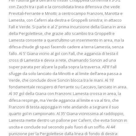
con Zacchi tra i pali e la consolidata linea difensiva che vede
Previtali-Ferrante e Mnotti; a centrocampo Franzoni, Marotta e
Lamesta, con Caferri ala destra e Groppelli sinistra; in attacco
Fall e Verde. Si parte e al 2’ prima incursione della Giana in area
della Pergolettese, che grazie allo scambio tra Groppelli e
Lamesta consente a quest’ultimo un inserimento in area, ma la
difesa chiude gli spazi facendo cadere a terra Lamesta, senza
fallo. Al 5’ Giana vicino al gol con Fall, che aggancia di testa il
cross di Lamesta e devia a rete, chiamando Soncin ad una
super parata per alzare la palla sopra la traversa. All’8’ Fall
sfugge da solo lanciato da Minotti e al limite dell’area passa a
Verde, che conclude dove Soncin blocca tra le mani. Al 19’
fondamentale recupero di Ferrante su Caccavo, lanciato in area.
Al 30’ gol della Giana con Franzoni: Lamesta crossa in area, la
difesa respinge, ma Verde aggancia al limite e va al tiro, che
Franzoni di testa appoggia in rete andando a segnare il suo
quarto gol in campionato. Al 35’ Giana vicinissima al raddoppio,
Lamesta mette dentro un pallone per Caferri, che evita Soncin in
uscita e conclude sul secondo palo fuori di un soffio. Al 44’
punizione per la Pergolettese dalla linea di fondo di destra: