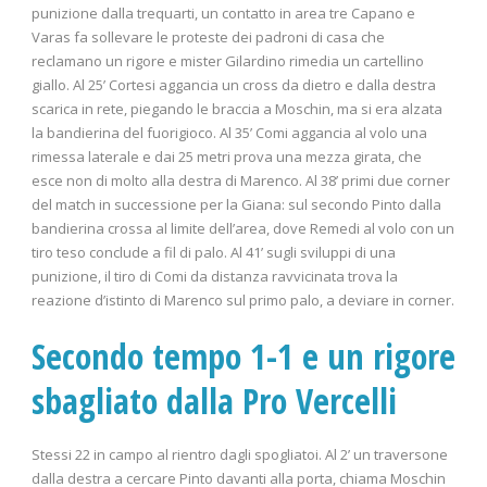
punizione dalla trequarti, un contatto in area tre Capano e
Varas fa sollevare le proteste dei padroni di casa che
reclamano un rigore e mister Gilardino rimedia un cartellino
giallo. Al 25’ Cortesi aggancia un cross da dietro e dalla destra
scarica in rete, piegando le braccia a Moschin, ma si era alzata
la bandierina del fuorigioco. Al 35’ Comi aggancia al volo una
rimessa laterale e dai 25 metri prova una mezza girata, che
esce non di molto alla destra di Marenco. Al 38’ primi due corner
del match in successione per la Giana: sul secondo Pinto dalla
bandierina crossa al limite dell’area, dove Remedi al volo con un
tiro teso conclude a fil di palo. Al 41’ sugli sviluppi di una
punizione, il tiro di Comi da distanza ravvicinata trova la
reazione d’istinto di Marenco sul primo palo, a deviare in corner.
Secondo tempo 1-1 e un rigore
sbagliato dalla Pro Vercelli
Stessi 22 in campo al rientro dagli spogliatoi. Al 2’ un traversone
dalla destra a cercare Pinto davanti alla porta, chiama Moschin