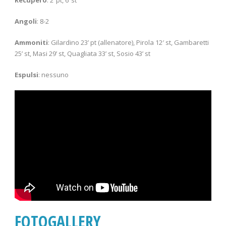
Angoli
: 8-2
Ammoniti
: Gilardino 23’ pt (allenatore), Pirola 12′ st, Gambaretti
25’ st, Masi 29’ st, Quagliata 33’ st, Sosio 43’ st
Espulsi
: nessuno
FOTOGALLERY