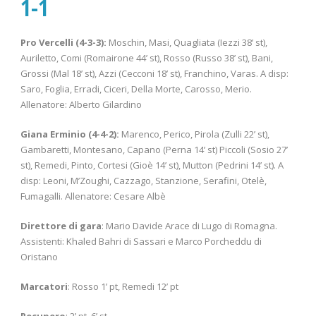
1-1
Pro Vercelli (4-3-3):
Moschin, Masi, Quagliata (Iezzi 38’ st),
Auriletto, Comi (Romairone 44’ st), Rosso (Russo 38’ st), Bani,
Grossi (Mal 18’ st), Azzi (Cecconi 18’ st), Franchino, Varas. A disp:
Saro, Foglia, Erradi, Ciceri, Della Morte, Carosso, Merio.
Allenatore: Alberto Gilardino
Giana Erminio (4-4-2):
Marenco, Perico, Pirola (Zulli 22’ st),
Gambaretti, Montesano, Capano (Perna 14’ st) Piccoli (Sosio 27’
st), Remedi, Pinto, Cortesi (Gioè 14’ st), Mutton (Pedrini 14’ st). A
disp: Leoni, M’Zoughi, Cazzago, Stanzione, Serafini, Otelè,
Fumagalli. Allenatore: Cesare Albè
Direttore di gara
: Mario Davide Arace di Lugo di Romagna.
Assistenti: Khaled Bahri di Sassari e Marco Porcheddu di
Oristano
Marcatori
: Rosso 1’ pt, Remedi 12’ pt
Recupero
: 2’ pt, 6’ st