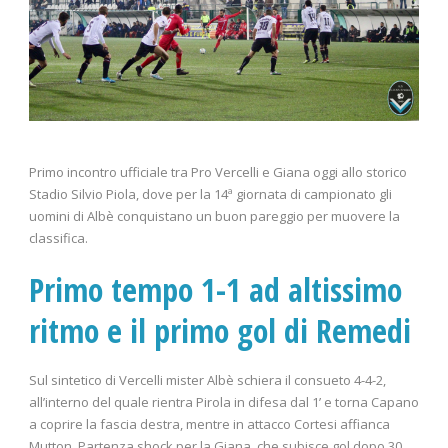
Primo incontro ufficiale tra Pro Vercelli e Giana oggi allo storico
Stadio Silvio Piola, dove per la 14ª giornata di campionato gli
uomini di Albè conquistano un buon pareggio per muovere la
classifica.
Primo tempo 1-1 ad altissimo
ritmo e il primo gol di Remedi
Sul sintetico di Vercelli mister Albè schiera il consueto 4-4-2,
all’interno del quale rientra Pirola in difesa dal 1’ e torna Capano
a coprire la fascia destra, mentre in attacco Cortesi affianca
Mutton. Partenza shock per la Giana, che subisce gol dopo 30