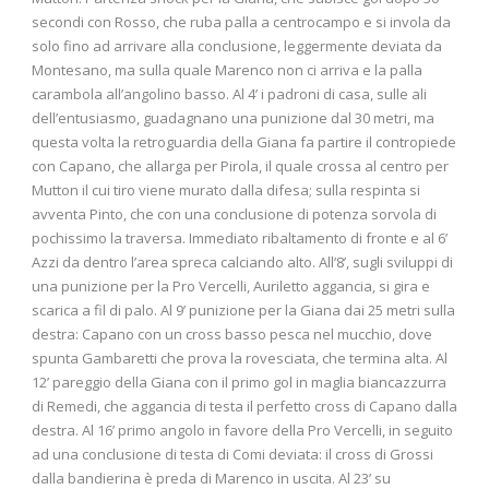
secondi con Rosso, che ruba palla a centrocampo e si invola da
solo fino ad arrivare alla conclusione, leggermente deviata da
Montesano, ma sulla quale Marenco non ci arriva e la palla
carambola all’angolino basso. Al 4’ i padroni di casa, sulle ali
dell’entusiasmo, guadagnano una punizione dal 30 metri, ma
questa volta la retroguardia della Giana fa partire il contropiede
con Capano, che allarga per Pirola, il quale crossa al centro per
Mutton il cui tiro viene murato dalla difesa; sulla respinta si
avventa Pinto, che con una conclusione di potenza sorvola di
pochissimo la traversa. Immediato ribaltamento di fronte e al 6’
Azzi da dentro l’area spreca calciando alto. All’8’, sugli sviluppi di
una punizione per la Pro Vercelli, Auriletto aggancia, si gira e
scarica a fil di palo. Al 9’ punizione per la Giana dai 25 metri sulla
destra: Capano con un cross basso pesca nel mucchio, dove
spunta Gambaretti che prova la rovesciata, che termina alta. Al
12’ pareggio della Giana con il primo gol in maglia biancazzurra
di Remedi, che aggancia di testa il perfetto cross di Capano dalla
destra. Al 16’ primo angolo in favore della Pro Vercelli, in seguito
ad una conclusione di testa di Comi deviata: il cross di Grossi
dalla bandierina è preda di Marenco in uscita. Al 23’ su