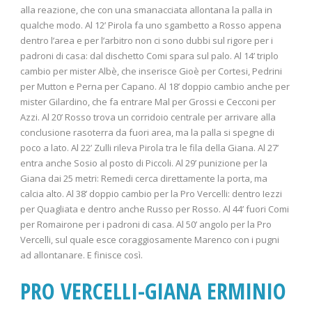
alla reazione, che con una smanacciata allontana la palla in
qualche modo. Al 12’ Pirola fa uno sgambetto a Rosso appena
dentro l’area e per l’arbitro non ci sono dubbi sul rigore per i
padroni di casa: dal dischetto Comi spara sul palo. Al 14’ triplo
cambio per mister Albè, che inserisce Gioè per Cortesi, Pedrini
per Mutton e Perna per Capano. Al 18’ doppio cambio anche per
mister Gilardino, che fa entrare Mal per Grossi e Cecconi per
Azzi. Al 20’ Rosso trova un corridoio centrale per arrivare alla
conclusione rasoterra da fuori area, ma la palla si spegne di
poco a lato. Al 22’ Zulli rileva Pirola tra le fila della Giana. Al 27’
entra anche Sosio al posto di Piccoli. Al 29’ punizione per la
Giana dai 25 metri: Remedi cerca direttamente la porta, ma
calcia alto. Al 38’ doppio cambio per la Pro Vercelli: dentro Iezzi
per Quagliata e dentro anche Russo per Rosso. Al 44’ fuori Comi
per Romairone per i padroni di casa. Al 50’ angolo per la Pro
Vercelli, sul quale esce coraggiosamente Marenco con i pugni
ad allontanare. E finisce così.
PRO VERCELLI-GIANA ERMINIO