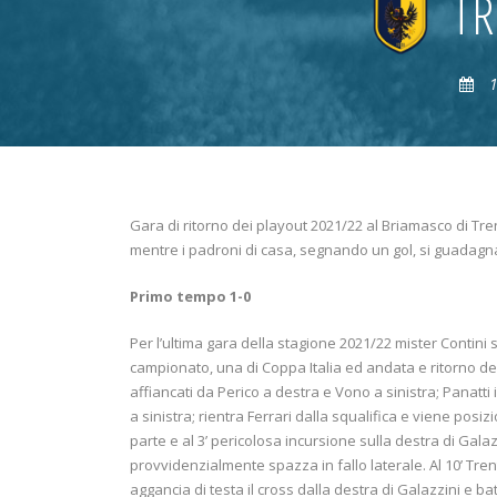
T
1
Gara di ritorno dei playout 2021/22 al Briamasco di Tren
mentre i padroni di casa, segnando un gol, si guadagnan
Primo tempo 1-0
Per l’ultima gara della stagione 2021/22 mister Contini sch
campionato, una di Coppa Italia ed andata e ritorno dei
affiancati da Perico a destra e Vono a sinistra; Panatti
a sinistra; rientra Ferrari dalla squalifica e viene posi
parte e al 3’ pericolosa incursione sulla destra di Galaz
provvidenzialmente spazza in fallo laterale. Al 10’ Tr
aggancia di testa il cross dalla destra di Galazzini e b