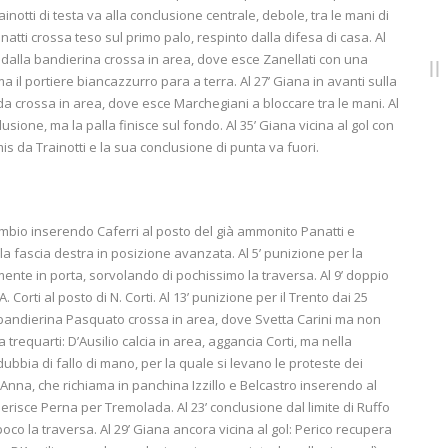
rainotti di testa va alla conclusione centrale, debole, tra le mani di
natti crossa teso sul primo palo, respinto dalla difesa di casa. Al
o dalla bandierina crossa in area, dove esce Zanellati con una
il portiere biancazzurro para a terra. Al 27’ Giana in avanti sulla
 crossa in area, dove esce Marchegiani a bloccare tra le mani. Al
lusione, ma la palla finisce sul fondo. Al 35’ Giana vicina al gol con
mis da Trainotti e la sua conclusione di punta va fuori.
 cambio inserendo Caferri al posto del già ammonito Panatti e
a fascia destra in posizione avanzata. Al 5’ punizione per la
amente in porta, sorvolando di pochissimo la traversa. Al 9’ doppio
 Corti al posto di N. Corti. Al 13’ punizione per il Trento dai 25
a bandierina Pasquato crossa in area, dove Svetta Carini ma non
 trequarti: D’Ausilio calcia in area, aggancia Corti, ma nella
ubbia di fallo di mano, per la quale si levano le proteste dei
’Anna, che richiama in panchina Izzillo e Belcastro inserendo al
nserisce Perna per Tremolada. Al 23’ conclusione dal limite di Ruffo
poco la traversa. Al 29’ Giana ancora vicina al gol: Perico recupera