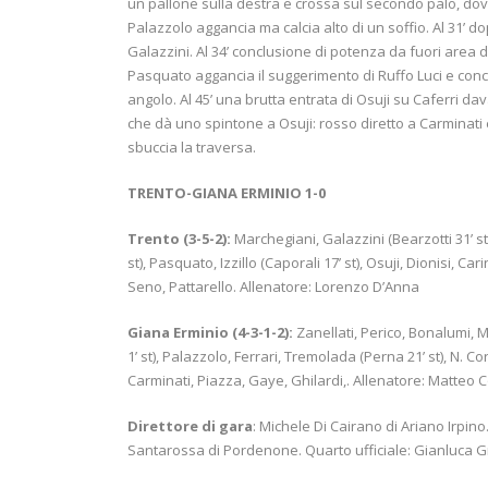
un pallone sulla destra e crossa sul secondo palo, dove 
Palazzolo aggancia ma calcia alto di un soffio. Al 31’ d
Galazzini. Al 34’ conclusione di potenza da fuori area di 
Pasquato aggancia il suggerimento di Ruffo Luci e conclu
angolo. Al 45’ una brutta entrata di Osuji su Caferri da
che dà uno spintone a Osuji: rosso diretto a Carminati e 
sbuccia la traversa.
TRENTO-GIANA ERMINIO 1-0
Trento (3-5-2):
Marchegiani, Galazzini (Bearzotti 31’ st),
st), Pasquato, Izzillo (Caporali 17’ st), Osuji, Dionisi, Ca
Seno, Pattarello. Allenatore: Lorenzo D’Anna
Giana Erminio (4-3-1-2):
Zanellati, Perico, Bonalumi, Mag
1’ st), Palazzolo, Ferrari, Tremolada (Perna 21’ st), N. Co
Carminati, Piazza, Gaye, Ghilardi,. Allenatore: Matteo C
Direttore di gara
: Michele Di Cairano di Ariano Irpi
Santarossa di Pordenone. Quarto ufficiale: Gianluca G