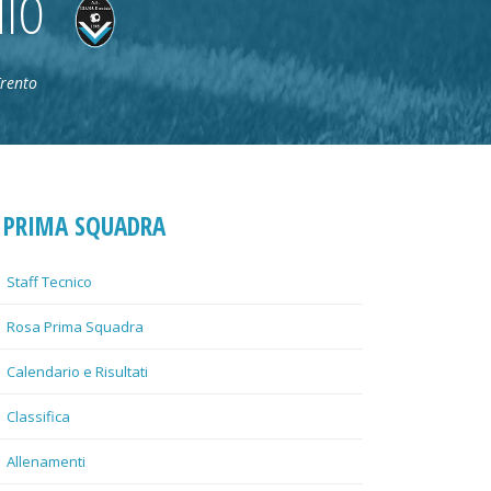
NIO
Trento
PRIMA SQUADRA
Staff Tecnico
Rosa Prima Squadra
Calendario e Risultati
Classifica
Allenamenti