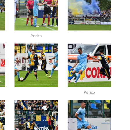
Perico
Perico