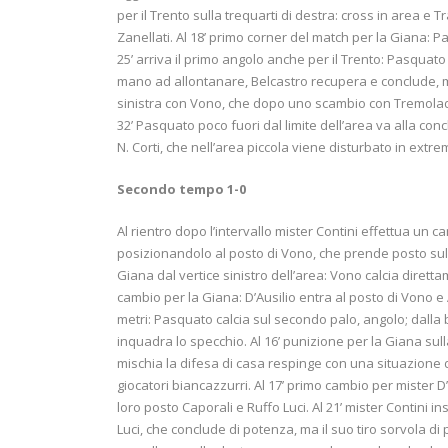
per il Trento sulla trequarti di destra: cross in area e T
Zanellati. Al 18’ primo corner del match per la Giana: Pa
25’ arriva il primo angolo anche per il Trento: Pasquat
mano ad allontanare, Belcastro recupera e conclude, ma 
sinistra con Vono, che dopo uno scambio con Tremolada
32’ Pasquato poco fuori dal limite dell’area va alla conc
N. Corti, che nell’area piccola viene disturbato in extre
Secondo tempo 1-0
Al rientro dopo l’intervallo mister Contini effettua un
posizionandolo al posto di Vono, che prende posto sull
Giana dal vertice sinistro dell’area: Vono calcia dirett
cambio per la Giana: D’Ausilio entra al posto di Vono e A.
metri: Pasquato calcia sul secondo palo, angolo; dall
inquadra lo specchio. Al 16’ punizione per la Giana sulla
mischia la difesa di casa respinge con una situazione d
giocatori biancazzurri. Al 17’ primo cambio per mister D
loro posto Caporali e Ruffo Luci. Al 21’ mister Contini i
Luci, che conclude di potenza, ma il suo tiro sorvola di 