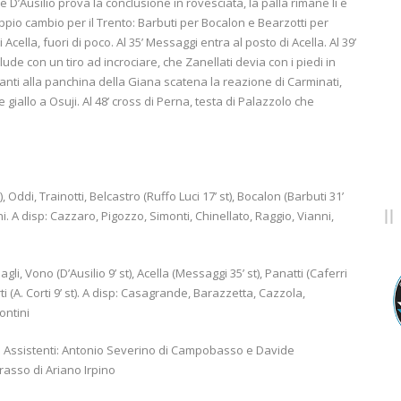
D’Ausilio prova la conclusione in rovesciata, la palla rimane lì e
oppio cambio per il Trento: Barbuti per Bocalon e Bearzotti per
Acella, fuori di poco. Al 35’ Messaggi entra al posto di Acella. Al 39’
de con un tiro ad incrociare, che Zanellati devia con i piedi in
vanti alla panchina della Giana scatena la reazione di Carminati,
giallo a Osuji. Al 48’ cross di Perna, testa di Palazzolo che
 Oddi, Trainotti, Belcastro (Ruffo Luci 17’ st), Bocalon (Barbuti 31’
rini. A disp: Cazzaro, Pigozzo, Simonti, Chinellato, Raggio, Vianni,
li, Vono (D’Ausilio 9’ st), Acella (Messaggi 35’ st), Panatti (Caferri
rti (A. Corti 9’ st). A disp: Casagrande, Barazzetta, Cazzola,
ontini
no. Assistenti: Antonio Severino di Campobasso e Davide
rasso di Ariano Irpino