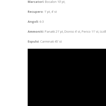
Marcatori
: Bocalon 10’ pt,
Recupero
: 1’ pt, 4’ st
Angoli
: 6-3
Ammoniti
: Panatti 21’ pt, Dionisi 4’ st, Perico 11’ st, Izz
Espulsi
: Carminati 45’ st