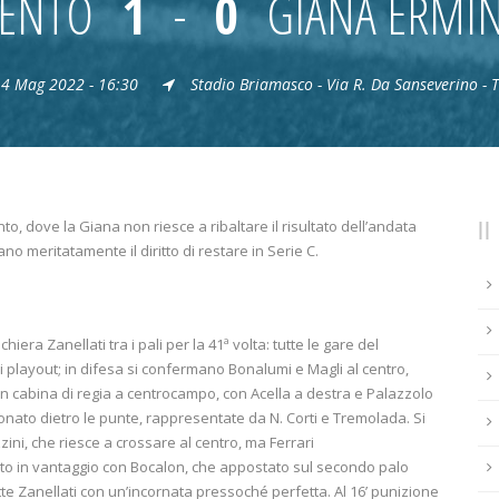
RENTO
1
-
0
GIANA ERMI
4 Mag 2022 - 16:30
Stadio Briamasco - Via R. Da Sanseverino - 
to, dove la Giana non riesce a ribaltare il risultato dell’andata
o meritatamente il diritto di restare in Serie C.
iera Zanellati tra i pali per la 41ª volta: tutte le gare del
 playout; in difesa si confermano Bonalumi e Magli al centro,
 in cabina di regia a centrocampo, con Acella a destra e Palazzolo
zionato dietro le punte, rappresentate da N. Corti e Tremolada. Si
zini, che riesce a crossare al centro, ma Ferrari
ento in vantaggio con Bocalon, che appostato sul secondo palo
atte Zanellati con un’incornata pressoché perfetta. Al 16’ punizione