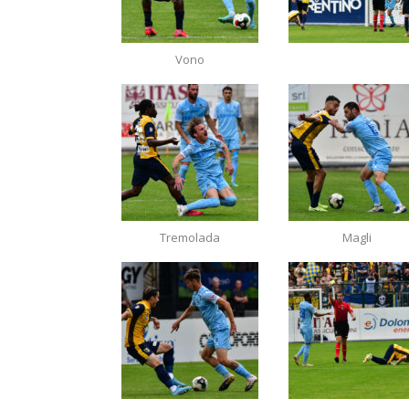
Vono
Tremolada
Magli