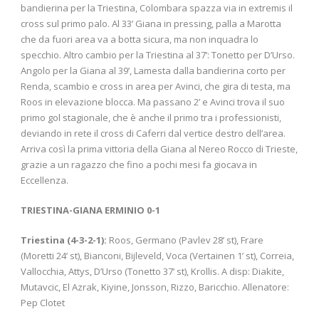
bandierina per la Triestina, Colombara spazza via in extremis il
cross sul primo palo. Al 33’ Giana in pressing, palla a Marotta
che da fuori area va a botta sicura, ma non inquadra lo
specchio. Altro cambio per la Triestina al 37’: Tonetto per D’Urso.
Angolo per la Giana al 39’, Lamesta dalla bandierina corto per
Renda, scambio e cross in area per Avinci, che gira di testa, ma
Roos in elevazione blocca. Ma passano 2’ e Avinci trova il suo
primo gol stagionale, che è anche il primo tra i professionisti,
deviando in rete il cross di Caferri dal vertice destro dell’area.
Arriva così la prima vittoria della Giana al Nereo Rocco di Trieste,
grazie a un ragazzo che fino a pochi mesi fa giocava in
Eccellenza.
TRIESTINA-GIANA ERMINIO 0-1
Triestina (4-3-2-1):
Roos, Germano (Pavlev 28’ st), Frare
(Moretti 24’ st), Bianconi, Bijleveld, Voca (Vertainen 1’ st), Correia,
Vallocchia, Attys, D’Urso (Tonetto 37’ st), Krollis. A disp: Diakite,
Mutavcic, El Azrak, Kiyine, Jonsson, Rizzo, Baricchio. Allenatore:
Pep Clotet