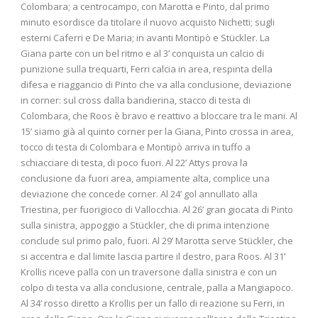
Colombara; a centrocampo, con Marotta e Pinto, dal primo
minuto esordisce da titolare il nuovo acquisto Nichetti; sugli
esterni Caferri e De Maria; in avanti Montipò e Stückler. La
Giana parte con un bel ritmo e al 3’ conquista un calcio di
punizione sulla trequarti, Ferri calcia in area, respinta della
difesa e riaggancio di Pinto che va alla conclusione, deviazione
in corner: sul cross dalla bandierina, stacco di testa di
Colombara, che Roos è bravo e reattivo a bloccare tra le mani. Al
15’ siamo già al quinto corner per la Giana, Pinto crossa in area,
tocco di testa di Colombara e Montipò arriva in tuffo a
schiacciare di testa, di poco fuori. Al 22’ Attys prova la
conclusione da fuori area, ampiamente alta, complice una
deviazione che concede corner. Al 24’ gol annullato alla
Triestina, per fuorigioco di Vallocchia. Al 26’ gran giocata di Pinto
sulla sinistra, appoggio a Stückler, che di prima intenzione
conclude sul primo palo, fuori. Al 29’ Marotta serve Stückler, che
si accentra e dal limite lascia partire il destro, para Roos. Al 31’
Krollis riceve palla con un traversone dalla sinistra e con un
colpo di testa va alla conclusione, centrale, palla a Mangiapoco.
Al 34’ rosso diretto a Krollis per un fallo di reazione su Ferri, in