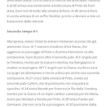
area della Giana. Ora la Giana si riversa nell’area della Triestina
e al 40’ arriva una conclusione a botta sicura di Pinto da fuori
area, fuori non di molto alla sinistra di Roos. Al 46’ ancora Roos
in uscita anticipa di un soffio Stückler, pronto a deviare a rete un
traversone dalle retrovie.
Secondo tempo 0-1
Alla ripresa, mister Clotet fa entrare Vertainen al posto del già
ammonito Voca. Al 1’ mancino insidioso di De Maria, che
aggancia un passaggio di Pinto e di prima intenzione va alla
conclusione, fuori di poco oltre il secondo palo. Al 5’ angolo per
la Triestina, rischio per la Giana in mischia, ma Mangiapoco è
reattivo a respingere. All’11’ angolo per la Giana, ma Roos esce
coi pugni ad allontanare e riesce a bloccare anche una seconda
conclusione. Al 21’ cross dalla sinistra di Pinto, svetta sul
secondo palo Caferri, che di pochissimo non inquadra lo
specchio. Al 24’ entra Moretti per Frare tra le fila della Triestina,
mentre per la Giana c’è un triplo cambio: Lamesta per De Maria,
Avinci per Montipò e Renda per Pinto. Al 28’ entra Pavlev per
Germano, che non ce la fa a proseguire. Al 30’ punizione dalla