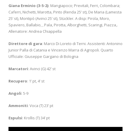
Giana Erminio (3-5-2):
Mangiapoco; Previtali, Ferri, Colombara;
Caferri, Nichetti, Marotta, Pinto (Renda 25’ st), De Maria (Lamesta
25’ st), Montipò (Avinci 25’ st), Stückler. A disp: Pirola, Moro,
Spaviero, Ballabio, , Pala, Pirotta, Alborghetti, Scaringi, Piazza,.
Allenatore: Andrea Chiappella
Direttore di gara
: Marco Di Loreto di Terni. Assistenti: Antonino
Junior Palla di Catania e Vincenzo Marra di Agropoli. Quarto
Ufficiale: Giuseppe Gargano di Bologna
Marcatori
: Avinci (G) 42’ st
Recupero
: 1’ pt, 4’ st
Angoli
: 5-9
Ammoniti
: Voca (T) 23’ pt
Espulsi
: Krollis (T) 34’ pt