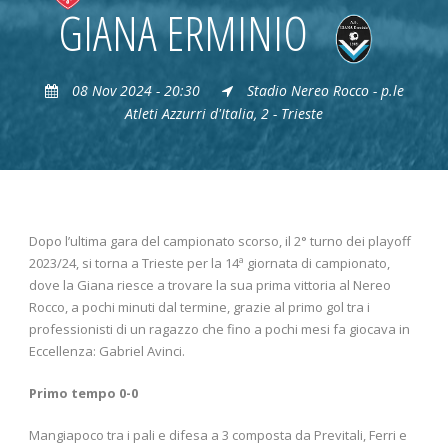
GIANA ERMINIO
08 Nov 2024 - 20:30
Stadio Nereo Rocco - p.le
Atleti Azzurri d'Italia, 2 - Trieste
Dopo l’ultima gara del campionato scorso, il 2° turno dei playoff
2023/24, si torna a Trieste per la 14ª giornata di campionato,
dove la Giana riesce a trovare la sua prima vittoria al Nereo
Rocco, a pochi minuti dal termine, grazie al primo gol tra i
professionisti di un ragazzo che fino a pochi mesi fa giocava in
Eccellenza: Gabriel Avinci.
Primo tempo 0-0
Mangiapoco tra i pali e difesa a 3 composta da Previtali, Ferri e