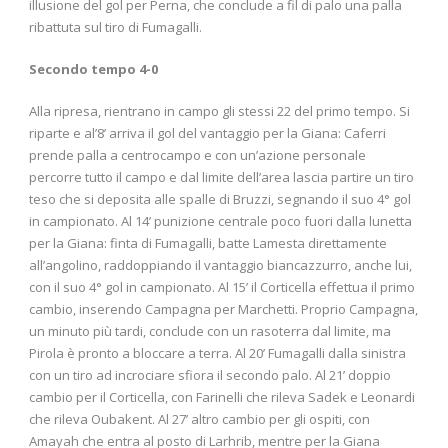
illusione del gol per Perna, che conclude a fil di palo una palla
ribattuta sul tiro di Fumagalli.
Secondo tempo 4-0
Alla ripresa, rientrano in campo gli stessi 22 del primo tempo. Si
riparte e al’8’ arriva il gol del vantaggio per la Giana: Caferri
prende palla a centrocampo e con un’azione personale
percorre tutto il campo e dal limite dell’area lascia partire un tiro
teso che si deposita alle spalle di Bruzzi, segnando il suo 4° gol
in campionato. Al 14’ punizione centrale poco fuori dalla lunetta
per la Giana: finta di Fumagalli, batte Lamesta direttamente
all’angolino, raddoppiando il vantaggio biancazzurro, anche lui,
con il suo 4° gol in campionato. Al 15’ il Corticella effettua il primo
cambio, inserendo Campagna per Marchetti. Proprio Campagna,
un minuto più tardi, conclude con un rasoterra dal limite, ma
Pirola è pronto a bloccare a terra. Al 20’ Fumagalli dalla sinistra
con un tiro ad incrociare sfiora il secondo palo. Al 21’ doppio
cambio per il Corticella, con Farinelli che rileva Sadek e Leonardi
che rileva Oubakent. Al 27’ altro cambio per gli ospiti, con
Amayah che entra al posto di Larhrib, mentre per la Giana