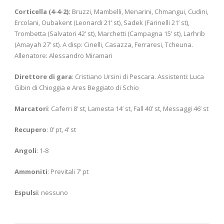
Corticella (4-4-2):
Bruzzi, Mambelli, Menarini, Chmangui, Cudini,
Ercolani, Oubakent (Leonardi 21’ st), Sadek (Farinelli 21’ st),
Trombetta (Salvatori 42’ st), Marchetti (Campagna 15’ st), Larhrib
(Amayah 27’ st). A disp: Cinelli, Casazza, Ferraresi, Tcheuna.
Allenatore: Alessandro Miramari
Direttore di gara
: Cristiano Ursini di Pescara. Assistenti: Luca
Gibin di Chioggia e Ares Beggiato di Schio
Marcatori
: Caferri 8’ st, Lamesta 14’ st, Fall 40’ st, Messaggi 46’ st
Recupero
: 0’ pt, 4’ st
Angoli
: 1-8
Ammoniti
: Previtali 7’ pt
Espulsi
: nessuno