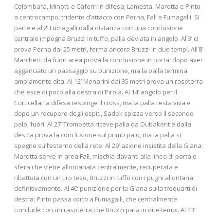
Colombara, Minotti e Caferri in difesa; Lamesta, Marotta e Pinto
a centrocampo; tridente d’attacco con Perna, Fall e Fumagalli. Si
parte e al 2’ Fumagalli dalla distanza con una conclusione
centrale impegna Bruzzi in tuffo, palla deviata in angolo. Al 3’ ci
prova Perna dai 25 metri, ferma ancora Bruzzi in due tempi. All’8’
Marchetti da fuori area prova la conclusione in porta, dopo aver
agganciato un passaggio su punizione, ma la palla termina
ampiamente alta. Al 12’ Menarini dai 35 metri prova un rasoterra
che esce di poco alla destra di Pirola. Al 14’ angolo per il
Corticella, la difesa respinge il cross, ma la palla resta viva e
dopo un recupero degli ospiti, Sadek spizza verso il secondo
palo, fuori. Al 27’ Trombetta riceve palla da Oubakent e dalla
destra prova la conclusione sul primo palo, ma la palla si
spegne sull’esterno della rete. Al 29’ azione insistita della Giana:
Marotta serve in area Fall, mischia davanti alla linea di porta e
sfera che viene allontanata centralmente, recuperata e
ribattuta con un tiro teso, Bruzzi in tuffo con i pugni allontana
definitivamente. Al 40’ punizione per la Giana sulla trequarti di
destra: Pinto passa corto a Fumagalli, che centralmente
conclude con un rasoterra che Bruzzi para in due tempi. Al 43’