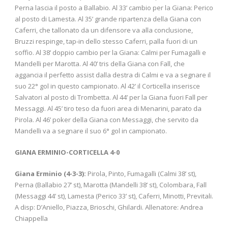
Perna lascia il posto a Ballabio. Al 33’ cambio per la Giana: Perico
al posto di Lamesta. Al 35’ grande ripartenza della Giana con
Caferri, che tallonato da un difensore va alla conclusione,
Bruzzi respinge, tap-in dello stesso Caferri, palla fuori di un
soffio. Al 38’ doppio cambio per la Giana: Calmi per Fumagalli e
Mandelli per Marotta. Al 40’ tris della Giana con Fall, che
aggancia il perfetto assist dalla destra di Calmi e va a segnare il
suo 22° gol in questo campionato. Al 42’ il Corticella inserisce
Salvatori al posto di Trombetta. Al 44’ per la Giana fuori Fall per
Messaggi. Al 45’ tiro teso da fuori area di Menarini, parato da
Pirola. Al 46’ poker della Giana con Messaggi, che servito da
Mandelli va a segnare il suo 6° gol in campionato.
GIANA ERMINIO-CORTICELLA 4-0
Giana Erminio (4-3-3):
Pirola, Pinto, Fumagalli (Calmi 38’ st),
Perna (Ballabio 27’ st), Marotta (Mandelli 38’ st), Colombara, Fall
(Messaggi 44’ st), Lamesta (Perico 33’ st), Caferri, Minotti, Previtali.
A disp: D’Aniello, Piazza, Brioschi, Ghilardi. Allenatore: Andrea
Chiappella