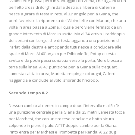
l’Albinoleffe passa però in vantaggio con Zoma, che aggancia un
perfetto cross di Borghini dalla destra, si libera di Caferri e
riesce a girare di testa in rete. Al 32’ angolo per la Giana, che
però favorisce la ripartenza dell’Albinoleffe con Munari, che una
volta in area passa a Zoma, il quale però viene fermato da un
grande intervento di Moro in uscita. Ma al 34’ arriva il raddoppio
dei seriani con Longo, che di testa aggancia una punizione di
Parlati dalla destra e anticipando tutti riesce a concludere alle
spalle di Moro. Al 40’ angolo per l’Albinoleffe, Potop di testa
svetta e da pochi passi schiaccia verso la porta, Moro blocca a
terra sulla linea. Al 43’ punizione per la Giana sulla trequarti,
Lamesta calcia in area, Marietta respinge coi pugni, Caferri
riaggancia e conclude al volo, sfiorando l’incrocio.
Secondo tempo 0-2
Nessun cambio al rientro in campo dopo l’intervallo e al 5’ c’è
una punizione centrale per la Giana dai 25 metri: Lamesta tocca
per Marchesi, che con un tiro teso conclude a botta sicura
colpendo in pieno il palo. All’11’ doppio cambio per la Giana:
Pinto entra per Marchesi e Trombetta per Renda. Al 22’ sugli