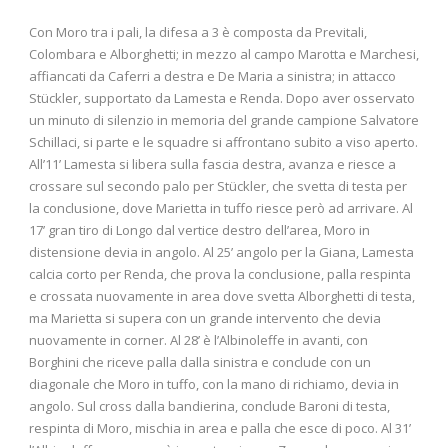
Con Moro tra i pali, la difesa a 3 è composta da Previtali,
Colombara e Alborghetti; in mezzo al campo Marotta e Marchesi,
affiancati da Caferri a destra e De Maria a sinistra; in attacco
Stückler, supportato da Lamesta e Renda. Dopo aver osservato
un minuto di silenzio in memoria del grande campione Salvatore
Schillaci, si parte e le squadre si affrontano subito a viso aperto.
All’11’ Lamesta si libera sulla fascia destra, avanza e riesce a
crossare sul secondo palo per Stückler, che svetta di testa per
la conclusione, dove Marietta in tuffo riesce però ad arrivare. Al
17’ gran tiro di Longo dal vertice destro dell’area, Moro in
distensione devia in angolo. Al 25’ angolo per la Giana, Lamesta
calcia corto per Renda, che prova la conclusione, palla respinta
e crossata nuovamente in area dove svetta Alborghetti di testa,
ma Marietta si supera con un grande intervento che devia
nuovamente in corner. Al 28’ è l’Albinoleffe in avanti, con
Borghini che riceve palla dalla sinistra e conclude con un
diagonale che Moro in tuffo, con la mano di richiamo, devia in
angolo. Sul cross dalla bandierina, conclude Baroni di testa,
respinta di Moro, mischia in area e palla che esce di poco. Al 31’