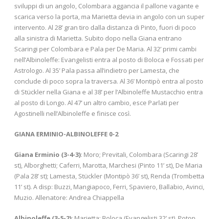
sviluppi di un angolo, Colombara aggancia il pallone vagante e
scarica verso la porta, ma Marietta devia in angolo con un super
intervento. Al 28’ gran tiro dalla distanza di Pinto, fuori di poco
alla sinistra di Marietta. Subito dopo nella Giana entrano
Scaringi per Colombara e Pala per De Maria. Al 32’ primi cambi
nell’Albinoleffe: Evangelisti entra al posto di Boloca e Fossati per
Astrologo. Al 35’ Pala passa all’indietro per Lamesta, che
conclude di poco sopra la traversa. Al 36’ Montipò entra al posto
di Stückler nella Giana e al 38’ per l’Albinoleffe Mustacchio entra
al posto di Longo. Al 47’ un altro cambio, esce Parlati per
Agostinelli nell’Albinoleffe e finisce così.
GIANA ERMINIO-ALBINOLEFFE 0-2
Giana Erminio (3-4-3)
: Moro; Previtali, Colombara (Scaringi 28’
st), Alborghetti; Caferri, Marotta, Marchesi (Pinto 11’ st), De Maria
(Pala 28’ st); Lamesta, Stückler (Montipò 36’ st), Renda (Trombetta
11’ st). A disp: Buzzi, Mangiapoco, Ferri, Spaviero, Ballabio, Avinci,
Muzio. Allenatore: Andrea Chiappella
Albinoleffe (3-5-2)
: Marietta; Boloca (Evangelisti 32’ st), Potop,