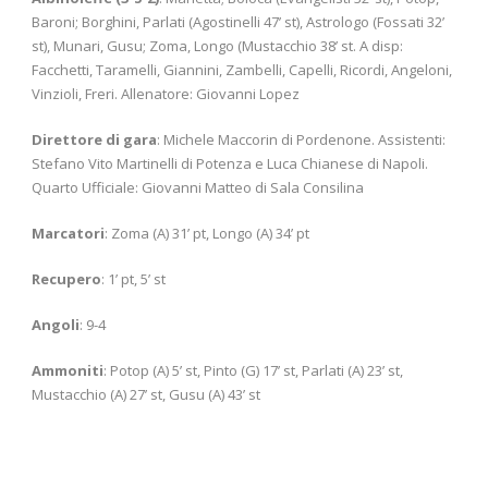
Baroni; Borghini, Parlati (Agostinelli 47’ st), Astrologo (Fossati 32’
st), Munari, Gusu; Zoma, Longo (Mustacchio 38’ st. A disp:
Facchetti, Taramelli, Giannini, Zambelli, Capelli, Ricordi, Angeloni,
Vinzioli, Freri. Allenatore: Giovanni Lopez
Direttore di gara
: Michele Maccorin di Pordenone. Assistenti:
Stefano Vito Martinelli di Potenza e Luca Chianese di Napoli.
Quarto Ufficiale: Giovanni Matteo di Sala Consilina
Marcatori
: Zoma (A) 31’ pt, Longo (A) 34’ pt
Recupero
: 1’ pt, 5’ st
Angoli
: 9-4
Ammoniti
: Potop (A) 5’ st, Pinto (G) 17’ st, Parlati (A) 23’ st,
Mustacchio (A) 27’ st, Gusu (A) 43’ st