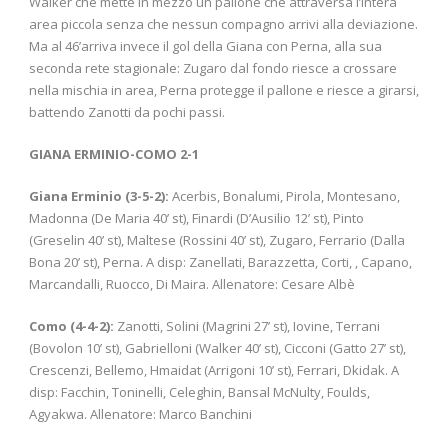
Walker che mette in mezzo un pallone che attraversa l’intera
area piccola senza che nessun compagno arrivi alla deviazione.
Ma al 46’arriva invece il gol della Giana con Perna, alla sua
seconda rete stagionale: Zugaro dal fondo riesce a crossare
nella mischia in area, Perna protegge il pallone e riesce a girarsi,
battendo Zanotti da pochi passi.
GIANA ERMINIO-COMO 2-1
Giana Erminio (3-5-2):
Acerbis, Bonalumi, Pirola, Montesano,
Madonna (De Maria 40’ st), Finardi (D’Ausilio 12’ st), Pinto
(Greselin 40’ st), Maltese (Rossini 40’ st), Zugaro, Ferrario (Dalla
Bona 20’ st), Perna. A disp: Zanellati, Barazzetta, Corti, , Capano,
Marcandalli, Ruocco, Di Maira. Allenatore: Cesare Albè
Como (4-4-2):
Zanotti, Solini (Magrini 27’ st), Iovine, Terrani
(Bovolon 10’ st), Gabrielloni (Walker 40’ st), Cicconi (Gatto 27’ st),
Crescenzi, Bellemo, Hmaidat (Arrigoni 10’ st), Ferrari, Dkidak. A
disp: Facchin, Toninelli, Celeghin, Bansal McNulty, Foulds,
Agyakwa. Allenatore: Marco Banchini