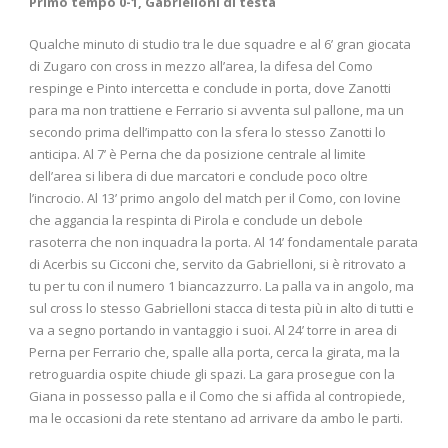
Primo tempo 0-1, Gabrielloni di testa
Qualche minuto di studio tra le due squadre e al 6’ gran giocata
di Zugaro con cross in mezzo all’area, la difesa del Como
respinge e Pinto intercetta e conclude in porta, dove Zanotti
para ma non trattiene e Ferrario si avventa sul pallone, ma un
secondo prima dell’impatto con la sfera lo stesso Zanotti lo
anticipa. Al 7’ è Perna che da posizione centrale al limite
dell’area si libera di due marcatori e conclude poco oltre
l’incrocio. Al 13’ primo angolo del match per il Como, con Iovine
che aggancia la respinta di Pirola e conclude un debole
rasoterra che non inquadra la porta. Al 14’ fondamentale parata
di Acerbis su Cicconi che, servito da Gabrielloni, si è ritrovato a
tu per tu con il numero 1 biancazzurro. La palla va in angolo, ma
sul cross lo stesso Gabrielloni stacca di testa più in alto di tutti e
va a segno portando in vantaggio i suoi. Al 24’ torre in area di
Perna per Ferrario che, spalle alla porta, cerca la girata, ma la
retroguardia ospite chiude gli spazi. La gara prosegue con la
Giana in possesso palla e il Como che si affida al contropiede,
ma le occasioni da rete stentano ad arrivare da ambo le parti.