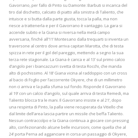
Gavorrano, per fallo di Pinto su Damonte: Barbuti si incarica del
tiro dal dischetto, calciato di piatto alla sinistra di Taliento, che
intuisce e si butta dalla parte giusta, tocca la palla, ma non
riesce a trattenerla e per il Gavorrano è vantaggio. La gara si
accende subito e la Giana si riversa nella metà campo
avversaria, finché all’11’ Montesano dalla trequarti si inventa un
traversone al centro dove arriva capitan Marotta, che di testa
spizza in rete per il gol del pareggio, mettendo a segno la sua
terza rete stagionale. La Giana è carica e al 13’ sul primo calcio
d’angolo per i biancazzurri svetta di testa Rocchi, che manda
alto di pochissimo. Al 18’ Giana vicina al raddoppio con un cross
al bacio di Foglio per l’accorrente Okyere, che di un millimetro
non ci arriva e la palla sfuma sul fondo. Risponde il Gavorrano
al 19’ con un calcio d’angolo, sul quale arriva di testa Remedi, ma
Taliento blocca tra le mani. Il Gavorrano insiste e al 21’, dopo
una respinta di Pinto, la palla viene recuperata da Vitiello che
dal limite dell’area lascia partire un missile che beffa Taliento.
Nessun contraccolpo e la Giana continua a giocare con pressing
alto, confezionando alcune belle incursioni, come quella che al
24’ porta Perna ad agganciare in corsa un passaggio di Okyere,