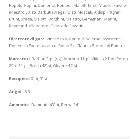
Ropolo, Papini, Damonte, Remedi (Malotti 12’ st), Vitiello, Favale
(Maistro 30’ st), Barbuti (Brega 12’ st), Moscati. A disp: Pagnini,
Bruni, Brega, Malotti, Borghini, Maistro, Gemignani, Merini,
Reymond. Allenatore: Giancarlo Favarin
Direttore di gara
: Vincenzo Valiante di Salerno. Assistenti:
Domenico Fontemurato di Roma 2 e Claudio Barone di Roma 1
Marcatori
: Barbuti 2’ pt (rig.), Marotta 11’ pt, Vitiello 21’ pt, Perna
29’ e 31’ pt, Brega 42’ st, Okyere 44’ st
Recupero
: 0’ pt, 3’ st
Angoli
: 6-3
Ammoniti
: Damonte 43’ pt, Perna 34’ st