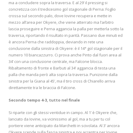
ma a concludere sopra la traversa. E al 29’ il pressing si
concretizza con il tredicesimo gol stagionale di Perna: Foglio
crossa sul secondo palo, dove Iovine recupera e mette in
mezzo all’area per Okyere, che viene atterrato ma l’arbitro
lascia proseguire e Perna aggancia la palla per metterla sotto la
traversa, riportando il risultato in parità. Passano due minuti ed
è ancora Perna che raddoppia, deviando in rete una
conclusione dalla sinistra di Okyere: è il 14° gol stagionale per il
numero 10 biancazzurro. Ci prova anche Pinto dal fuori area al
34’ con una conclusione centrale, ma Falcone blocca.
Ribaltamento di fronte e Barbuti al 34’ aggancia di testa una
palla che manda però alta sopra la traversa. Punizione dalla
sinistra per la Giana al 45’, ma il tiro cross di Chiarello arriva
direttamente tra le braccia di Falcone.
Secondo tempo 4-3, tutto nel finale
Si riparte con gli stessi ventidue in campo. Al 1’ è Okyere che,
lanciato da Iovine, va vicinissimo al gol, ma a tu per tu col
portiere viene anticipato da Marchetti in scivolata. Al 3’ ancora
Okyere scende sulla fascia sinistra e poi accentra per Iovine,