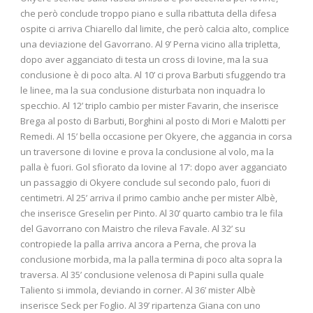
che però conclude troppo piano e sulla ribattuta della difesa
ospite ci arriva Chiarello dal limite, che però calcia alto, complice
una deviazione del Gavorrano. Al 9’ Perna vicino alla tripletta,
dopo aver agganciato di testa un cross di Iovine, ma la sua
conclusione è di poco alta. Al 10’ ci prova Barbuti sfuggendo tra
le linee, ma la sua conclusione disturbata non inquadra lo
specchio. Al 12’ triplo cambio per mister Favarin, che inserisce
Brega al posto di Barbuti, Borghini al posto di Mori e Malotti per
Remedi. Al 15’ bella occasione per Okyere, che aggancia in corsa
un traversone di Iovine e prova la conclusione al volo, ma la
palla è fuori. Gol sfiorato da Iovine al 17’: dopo aver agganciato
un passaggio di Okyere conclude sul secondo palo, fuori di
centimetri. Al 25’ arriva il primo cambio anche per mister Albè,
che inserisce Greselin per Pinto. Al 30’ quarto cambio tra le fila
del Gavorrano con Maistro che rileva Favale. Al 32’ su
contropiede la palla arriva ancora a Perna, che prova la
conclusione morbida, ma la palla termina di poco alta sopra la
traversa. Al 35’ conclusione velenosa di Papini sulla quale
Taliento si immola, deviando in corner. Al 36’ mister Albè
inserisce Seck per Foglio. Al 39’ ripartenza Giana con uno