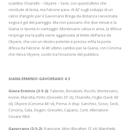
scambio Chiarello – Okyere – Seck, con quest’ultimo che
conclude di testa, ma Falcone para. Al 42’ sugli sviluppi di un
calcio d’angolo per il Gavorrano Brega da distanza ravvicinata
segna il gol del pareggio. Ma non passano che due minuti e la
Giana si riporta in vantaggio: Montesano calcia in area, la difesa
respinge ma la palla viene agganciata al limite dell’area da
Okyere, che con un destro potente e preciso infila la porta
difesa da Falcone. Al 46’ ultimo cambio per la Giana, con Concina
che rileva Okyere, uscito tra l’ovazione del pubblico.
GIANA ERMINIO-GAVORRANO 4-3
Giana Erminio (3-5-2):
Taliento, Bonalumi, Rocchi, Montesano,
Iovine, Marotta, Pinto (Greselin 25’ st), Chiarello, Foglio (Seck 36’
st), Okyere (Concina 46′ st), Perna. A disp: Sanchez, Sosio, Seck,
Concina, Sala, Degeri, Greselin, Capano, Corti. Allenatore:
Cesare Albè
Gavorrano (3-5-2):
Francone, Mori (Borghini 12’ st), Marchetti,