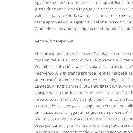
sgambetta Capelli in area e l’arbitro indica il dischetto;
giusta direzione e devia in angolo: sul cross di Pinto
volta si supera volando con uno scatto di reni a metter
Mangiapoco e Ferri e aggancia il pallone, ma conclude f
Giana riesce ad andare a riposo mantenendo il vantag
Secondo tempo 2-0
Al rientro dopo l’intervallo mister Tabbiani inserisce Au
con Previtali e Tirelli con Stückler. Si riparte e al 7’ 
Colombara sulla sinistra e si invola verso la porta, m
intervento. Al 9’ la grande impresa, l’ennesima della g
potente di Stückler e con una mano la respinge. Al 13’ 
Lamesta. Al 16’ tiro cross di Di Santo dalla destra, vol
sinistra va alla conclusione di potenza, tra le braccia d
Falasco con Trainotti. Altro cambio per il Trento al 31’
33’ con il dodicesimo gol in campionato di Stückler: Ball
biancazzurro, che aggancia, si gira e non perdona Barlocc
sbatte sulla traversa. Al 41’ il Trento sostituisce Bariso
tocca per Caferri, che avanza e va al tiro, prova a di ins
la Giana esce Pinto per Renda. Al 48’ Mangiapoco in vol