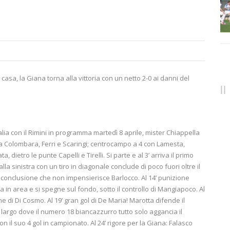
casa, la Giana torna alla vittoria con un netto 2-0 ai danni del
talia con il Rimini in programma martedì 8 aprile, mister Chiappella
a Colombara, Ferri e Scaringi; centrocampo a 4 con Lamesta,
 dietro le punte Capelli e Tirelli. Si parte e al 3’ arriva il primo
lla sinistra con un tiro in diagonale conclude di poco fuori oltre il
, conclusione che non impensierisce Barlocco. Al 14’ punizione
za in area e si spegne sul fondo, sotto il controllo di Mangiapoco. Al
 di Di Cosmo. Al 19’ gran gol di De Maria! Marotta difende il
a largo dove il numero 18 biancazzurro tutto solo aggancia il
n il suo 4 gol in campionato. Al 24’ rigore per la Giana: Falasco