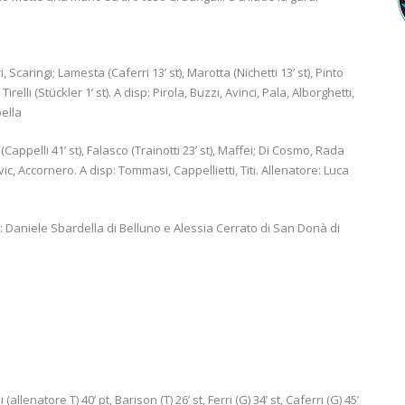
Scaringi; Lamesta (Caferri 13’ st), Marotta (Nichetti 13’ st), Pinto
Tirelli (Stückler 1’ st). A disp: Pirola, Buzzi, Avinci, Pala, Alborghetti,
ella
on (Cappelli 41’ st), Falasco (Trainotti 23’ st), Maffei; Di Cosmo, Rada
ovic, Accornero. A disp: Tommasi, Cappellietti, Titi. Allenatore: Luca
ti: Daniele Sbardella di Belluno e Alessia Cerrato di San Donà di
 (allenatore T) 40’ pt, Barison (T) 26’ st, Ferri (G) 34’ st, Caferri (G) 45’