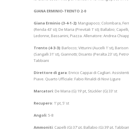
GIANA ERMINIO-TRENTO 2-0
Giana Erminio (3-4-1-2)
: Mangiapoco; Colombara, Ferri, 
(Renda 43’ st); De Maria (Previtali 1’ st); Ballabio; Capelli, 
Ledonne, Bassanini, Piazza. Allenatore: Andrea Chiapp
Trento (4-3-3)
: Barlocco; Vitturini (Aucelli 1’ st), Baris
(Sangalli 31’ st), Giannotti; Disanto (Peralta 23’ st), Petr
Tabbiani
Direttore di gara
: Enrico Cappai di Cagliari. Assisten
Piave. Quarto Ufficiale: Fabio Rinaldi di Novi Ligure
Marcatori
: De Maria (G) 19’ pt, Stückler (G) 33’ st
Recupero
: 1’ pt, 5’ st
Angoli
: 5-8
Ammoniti
: Capelli (G) 37’ pt, Ballabio (G) 39’ pt, Tabbiani