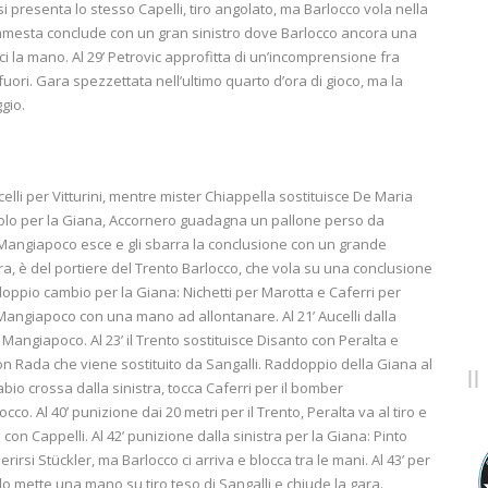
 si presenta lo stesso Capelli, tiro angolato, ma Barlocco vola nella
, Lamesta conclude con un gran sinistro dove Barlocco ancora una
ci la mano. Al 29’ Petrovic approfitta di un’incomprensione fra
uori. Gara spezzettata nell’ultimo quarto d’ora di gioco, ma la
gio.
celli per Vitturini, mentre mister Chiappella sostituisce De Maria
pericolo per la Giana, Accornero guadagna un pallone perso da
a Mangiapoco esce e gli sbarra la conclusione con un grande
ara, è del portiere del Trento Barlocco, che vola su una conclusione
doppio cambio per la Giana: Nichetti per Marotta e Caferri per
a Mangiapoco con una mano ad allontanare. Al 21’ Aucelli dalla
i Mangiapoco. Al 23’ il Trento sostituisce Disanto con Peralta e
, con Rada che viene sostituito da Sangalli. Raddoppio della Giana al
abio crossa dalla sinistra, tocca Caferri per il bomber
o. Al 40’ punizione dai 20 metri per il Trento, Peralta va al tiro e
n con Cappelli. Al 42’ punizione dalla sinistra per la Giana: Pinto
erirsi Stückler, ma Barlocco ci arriva e blocca tra le mani. Al 43’ per
o mette una mano su tiro teso di Sangalli e chiude la gara.