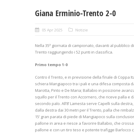
Giana Erminio-Trento 2-0
05 Apr 2025
Notizie
Nella 35ª giornata di campionato, davanti al pubblico di 
Trento raggiungendo i 52 punti in classifica.
Primo tempo 1-0
Contro il Trento, e in previsione della finale di Coppa I
schiera Mangiapoco tra i pali e una difesa composta d
Marotta, Pinto e De Maria; Ballabio in posizione avanzata,
squillo per il Trento con Accornero, che riceve palla e da
secondo palo. All’8’ Lamesta serve Capelli sulla destra
dalla destra dai 30 metri per il Trento, palla che rimbal
15’ gran parata di piede di Mangiapoco sulla conclusione
pallone in area e riesce a favorire Ballabio, che cross
pallone e con un tiro teso e potente trafigge Barlocco co