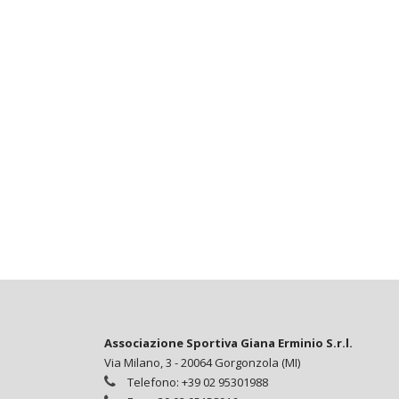
Associazione Sportiva Giana Erminio S.r.l.
Via Milano, 3 - 20064 Gorgonzola (MI)
Telefono: +39 02 95301988