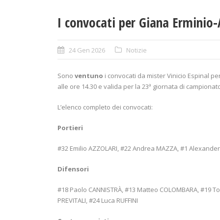
I convocati per Giana Erminio
24 Gen 2026
Notizie
Sono
ventuno
i convocati da mister Vinicio Espinal
alle ore 14.30 e valida per la 23ª giornata di campionat
L’elenco completo dei convocati:
Portieri
#32 Emilio AZZOLARI, #22 Andrea MAZZA, #1 Alexander
Difensori
#18 Paolo CANNISTRÀ, #13 Matteo COLOMBARA, #19 To
PREVITALI, #24 Luca RUFFINI