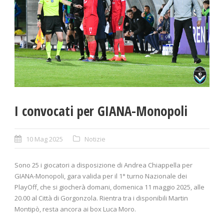
I convocati per GIANA-Monopoli
10 Mag 2025
Notizie
Sono 25 i giocatori a disposizione di Andrea Chiappella per
GIANA-Monopoli, gara valida per il 1° turno Nazionale dei
PlayOff, che si giocherà domani, domenica 11 maggio 2025, alle
20.00 al Città di Gorgonzola. Rientra tra i disponibili Martin
Montipò, resta ancora ai box Luca Moro.