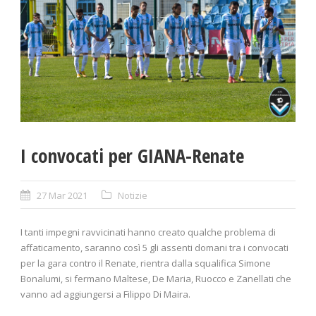
I convocati per GIANA-Renate
27 Mar 2021
Notizie
I tanti impegni ravvicinati hanno creato qualche problema di
affaticamento, saranno così 5 gli assenti domani tra i convocati
per la gara contro il Renate, rientra dalla squalifica Simone
Bonalumi, si fermano Maltese, De Maria, Ruocco e Zanellati che
vanno ad aggiungersi a Filippo Di Maira.