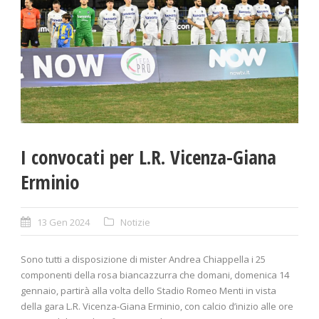
I convocati per L.R. Vicenza-Giana
Erminio
13 Gen 2024
Notizie
Sono tutti a disposizione di mister Andrea Chiappella i 25
componenti della rosa biancazzurra che domani, domenica 14
gennaio, partirà alla volta dello Stadio Romeo Menti in vista
della gara L.R. Vicenza-Giana Erminio, con calcio d’inizio alle ore