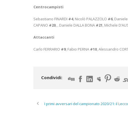
Centrocampisti
Sebastiano FINARDI
#4
, Nicolò PALAZZOLO
#6
, Daniel
CAPANO
#20
, , Daniele DALLA BONA
#21
, Michele D’AU
Attaccanti
Carlo FERRARIO
#9
, Fabio PERNA
#10
, Alessandro COR
Condividi:
I primi avversari del campionato 2020/21: il Lecco