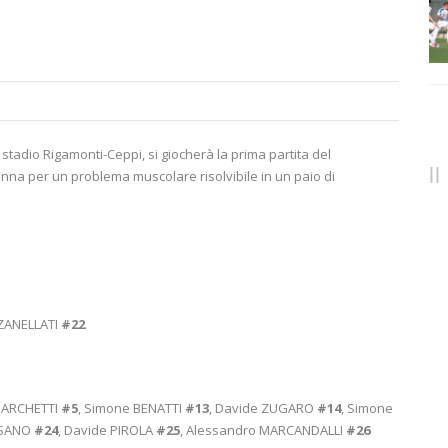
 stadio Rigamonti-Ceppi, si giocherà la prima partita del
na per un problema muscolare risolvibile in un paio di
 ZANELLATI
#22
MARCHETTI
#5
, Simone BENATTI
#13
, Davide ZUGARO
#14
, Simone
ESANO
#24
, Davide PIROLA
#25
, Alessandro MARCANDALLI
#26