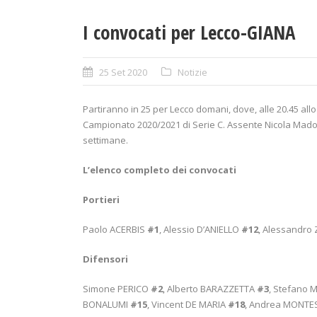
I convocati per Lecco-GIANA
25 Set 2020
Notizie
Partiranno in 25 per Lecco domani, dove, alle 20.45 allo
Campionato 2020/2021 di Serie C. Assente Nicola Madon
settimane.
L’elenco completo dei convocati
Portieri
Paolo ACERBIS
#1
, Alessio D’ANIELLO
#12
, Alessandro
Difensori
Simone PERICO
#2
, Alberto BARAZZETTA
#3
, Stefano 
BONALUMI
#15
, Vincent DE MARIA
#18
, Andrea MONT