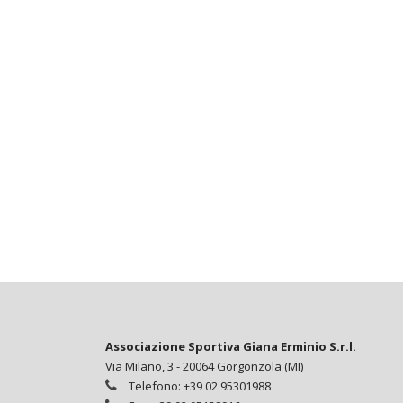
Associazione Sportiva Giana Erminio S.r.l.
Via Milano, 3 - 20064 Gorgonzola (MI)
Telefono: +39 02 95301988