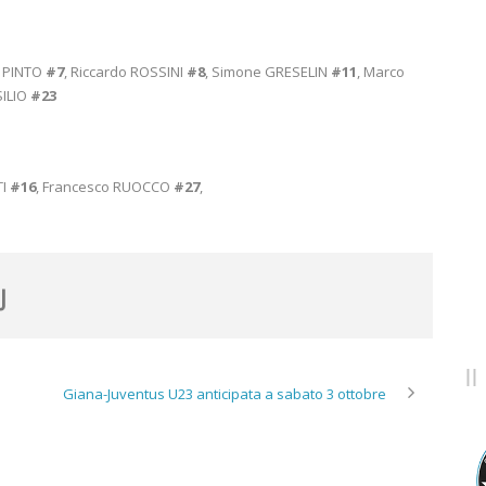
e PINTO
#7
, Riccardo ROSSINI
#8
, Simone GRESELIN
#11
, Marco
SILIO
#23
TI
#16
, Francesco RUOCCO
#27
,
Giana-Juventus U23 anticipata a sabato 3 ottobre