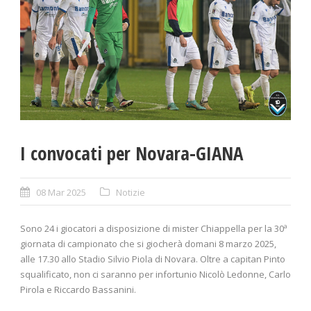
I convocati per Novara-GIANA
08 Mar 2025
Notizie
Sono 24 i giocatori a disposizione di mister Chiappella per la 30ª
giornata di campionato che si giocherà domani 8 marzo 2025,
alle 17.30 allo Stadio Silvio Piola di Novara. Oltre a capitan Pinto
squalificato, non ci saranno per infortunio Nicolò Ledonne, Carlo
Pirola e Riccardo Bassanini.