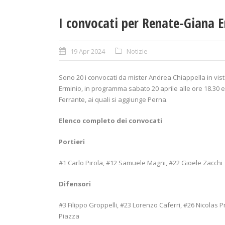
I convocati per Renate-Giana 
19 Apr 2024
Notizie
Sono 20 i convocati da mister Andrea Chiappella in vis
Erminio, in programma sabato 20 aprile alle ore 18.30 
Ferrante, ai quali si aggiunge Perna.
Elenco completo dei convocati
Portieri
#1 Carlo Pirola, #12 Samuele Magni, #22 Gioele Zacchi
Difensori
#3 Filippo Groppelli, #23 Lorenzo Caferri, #26 Nicolas 
Piazza