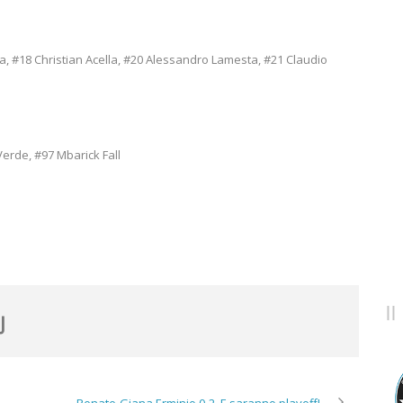
a, #18 Christian Acella, #20 Alessandro Lamesta, #21 Claudio
Verde, #97 Mbarick Fall
Renate-Giana Erminio 0-2. E saranno playoff!