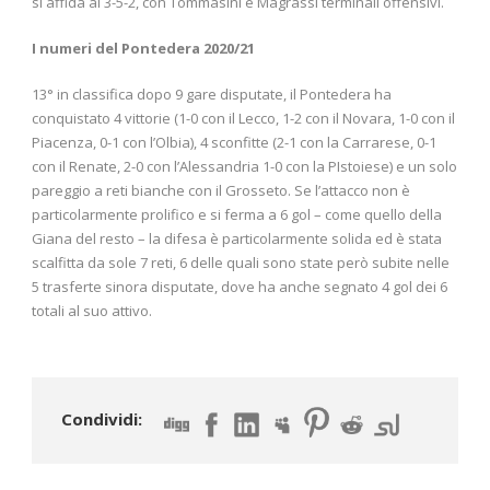
si affida al 3-5-2, con Tommasini e Magrassi terminali offensivi.
I numeri del Pontedera 2020/21
13° in classifica dopo 9 gare disputate, il Pontedera ha
conquistato 4 vittorie (1-0 con il Lecco, 1-2 con il Novara, 1-0 con il
Piacenza, 0-1 con l’Olbia), 4 sconfitte (2-1 con la Carrarese, 0-1
con il Renate, 2-0 con l’Alessandria 1-0 con la PIstoiese) e un solo
pareggio a reti bianche con il Grosseto. Se l’attacco non è
particolarmente prolifico e si ferma a 6 gol – come quello della
Giana del resto – la difesa è particolarmente solida ed è stata
scalfitta da sole 7 reti, 6 delle quali sono state però subite nelle
5 trasferte sinora disputate, dove ha anche segnato 4 gol dei 6
totali al suo attivo.
Condividi: