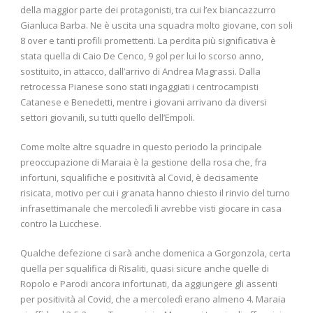
della maggior parte dei protagonisti, tra cui l’ex biancazzurro
Gianluca Barba. Ne è uscita una squadra molto giovane, con soli
8 over e tanti profili promettenti. La perdita più significativa è
stata quella di Caio De Cenco, 9 gol per lui lo scorso anno,
sostituito, in attacco, dall’arrivo di Andrea Magrassi. Dalla
retrocessa Pianese sono stati ingaggiati i centrocampisti
Catanese e Benedetti, mentre i giovani arrivano da diversi
settori giovanili, su tutti quello dell’Empoli.
Come molte altre squadre in questo periodo la principale
preoccupazione di Maraia è la gestione della rosa che, fra
infortuni, squalifiche e positività al Covid, è decisamente
risicata, motivo per cui i granata hanno chiesto il rinvio del turno
infrasettimanale che mercoledì li avrebbe visti giocare in casa
contro la Lucchese.
Qualche defezione ci sarà anche domenica a Gorgonzola, certa
quella per squalifica di Risaliti, quasi sicure anche quelle di
Ropolo e Parodi ancora infortunati, da aggiungere gli assenti
per positività al Covid, che a mercoledì erano almeno 4. Maraia