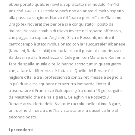
abbia portato qualche novità, soprattutto nel modulo, 4-3-1-2
anziché 3-4-1-2. L’11 titolare però non è variato di molto rispetto
alla passata stagione. Nuovo è il “parco portieri” con Giacomo
Drago (ex Novara) che per ora si è conquistato il posto da
titolare. Nessun cambio di rilievo invece nel reparto offensivo,
che poggia su capitan Anghileri, Silva e Possenti, mentre il
centrocampo è stato rivoluzionato con la “succursale” albanese
(Kabashi, Rada e Lakti) che ha lasciato il posto all’esperienza di
Baldassin e alla freschezza di Celeghin, con Marano e Ranieri a
fare da spalla. Inutile dire, lo hanno scritto tutti in questi giorni
che, a fare la differenza, è l’attacco. Quello del Renate è il
migliore d’Italia tra i professionisti con 32 reti messe a segno, 3
in più di un’altra squadra nerazzurra lombarda, l’Inter. Il
trascinatore è Francesco Galuppini, già a quota 13 gol, seguito
da Maistrello che ne ha siglati 6, Celeghin 4 e Rossetti 3. Il
Renate arriva forte delle 6 vittorie raccolte nelle ultime 8 gare,
un ruolino di marcia che l’ha vista scalare la classifica fino al
secondo posto.
I precedenti