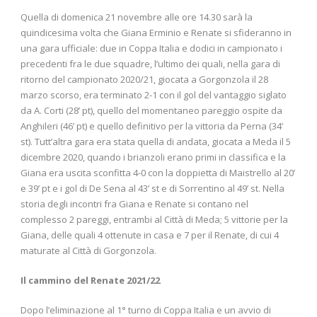
Quella di domenica 21 novembre alle ore 14.30 sarà la
quindicesima volta che Giana Erminio e Renate si sfideranno in
una gara ufficiale: due in Coppa Italia e dodici in campionato i
precedenti fra le due squadre, l’ultimo dei quali, nella gara di
ritorno del campionato 2020/21, giocata a Gorgonzola il 28
marzo scorso, era terminato 2-1 con il gol del vantaggio siglato
da A. Corti (28’ pt), quello del momentaneo pareggio ospite da
Anghileri (46’ pt) e quello definitivo per la vittoria da Perna (34’
st). Tutt’altra gara era stata quella di andata, giocata a Meda il 5
dicembre 2020, quando i brianzoli erano primi in classifica e la
Giana era uscita sconfitta 4-0 con la doppietta di Maistrello al 20’
e 39’ pt e i gol di De Sena al 43’ st e di Sorrentino al 49’ st. Nella
storia degli incontri fra Giana e Renate si contano nel
complesso 2 pareggi, entrambi al Città di Meda; 5 vittorie per la
Giana, delle quali 4 ottenute in casa e 7 per il Renate, di cui 4
maturate al Città di Gorgonzola.
Il cammino del Renate 2021/22
Dopo l’eliminazione al 1° turno di Coppa Italia e un avvio di