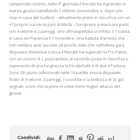
campionato incerto, dalla 3ª giornata il Renate ha ingranato la
marcia giusta inanellando 3 vittorie consecutive e, dopo uno
stop in casa del Sudtirol – attualmente primo in classifica con un
+7 proprio sui nerazzurri di Meda – ha ripreso a macinare punti
con 4 vittorie e 2 pareggi, sino all’inaspettata sconfitta 3-1 subita
in casa del Piacenza il 7 novembre. Una battuta d’arresto che
non sembra aver lasciato strascichi, dato che nell’ultima gara
disputata domenica scorsa il Renate ha superato la Pro Patria
con un sonoro 4-1, piazzandosi al secondo posto in classifica e
superando di una lunghezza la FeralpiSalò e di due il Padova.
Sono 29 i punti collezionati nelle 14 partite sinora disputate,
frutto di 9 vittorie, 2 pareggi, 3 sconfitte e la bellezza di 32 gol
segnati, score che la pone in vetta come miglior attacco del
girone.
Condividi: