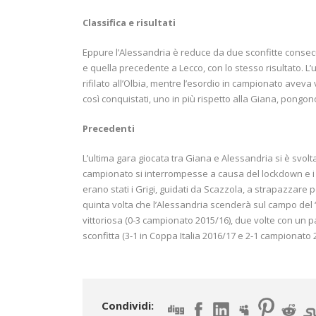
Classifica e risultati
Eppure l’Alessandria è reduce da due sconfitte consecu
e quella precedente a Lecco, con lo stesso risultato. L’u
rifilato all’Olbia, mentre l’esordio in campionato aveva v
così conquistati, uno in più rispetto alla Giana, pongono
Precedenti
L’ultima gara giocata tra Giana e Alessandria si è svolt
campionato si interrompesse a causa del lockdown e i bi
erano stati i Grigi, guidati da Scazzola, a strapazzare
quinta volta che l’Alessandria scenderà sul campo del “
vittoriosa (0-3 campionato 2015/16), due volte con un p
sconfitta (3-1 in Coppa Italia 2016/17 e 2-1 campionato 
Condividi: