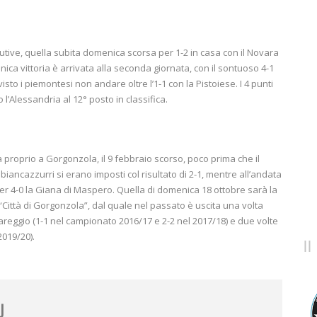
tive, quella subita domenica scorsa per 1-2 in casa con il Novara
nica vittoria è arrivata alla seconda giornata, con il sontuoso 4-1
isto i piemontesi non andare oltre l’1-1 con la Pistoiese. I 4 punti
 l’Alessandria al 12° posto in classifica.
a proprio a Gorgonzola, il 9 febbraio scorso, poco prima che il
ancazzurri si erano imposti col risultato di 2-1, mentre all’andata
 per 4-0 la Giana di Maspero. Quella di domenica 18 ottobre sarà la
Città di Gorgonzola”, dal quale nel passato è uscita una volta
areggio (1-1 nel campionato 2016/17 e 2-2 nel 2017/18) e due volte
2019/20).