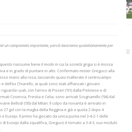
ne ed un campionato importante, perciò lavoriamo quotidianamente per
questo riassume bene il modo in cui la società grigia si è mossa
va e in grado di puntare in alto. Confermato mister Gregucci alla
esso mano alla rosa, lasciando quasi inalterato il centrocampo
 dell’ex Chiarello, ai quali sono stati affiancati i giovani.
guarda i pali, con l’arrivo di Pisseri (’91) dalla Pistoiese e di
fermati Cosenza, Prestia e Celia, sono arrivati Scognamillo (’94) dal
ovane Bellodi (’00) dal Milan. Il colpo da novanta è arrivato in
o 27 gol con la maglia della Reggina e già a quota 2 dopo 4
i e Eusepi. Il primo ha giocato da unica punta nel 3-4-2-1 delle
o di Eusepi dalla squalifica, Gregucci è tornato a 3-4-3, suo modulo
.