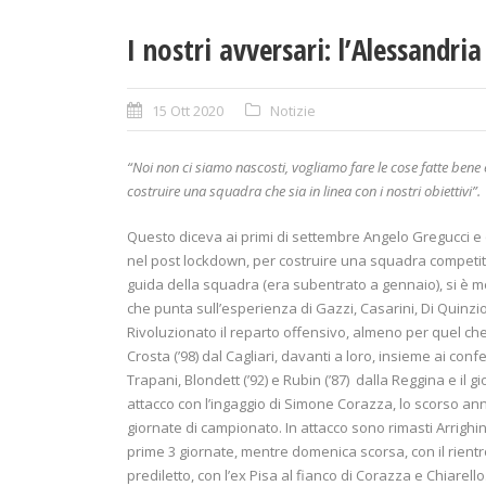
I nostri avversari: l’Alessandria
15 Ott 2020
Notizie
“Noi non ci siamo nascosti, vogliamo fare le cose fatte be
costruire una squadra che sia in linea con i nostri obiettivi”.
Questo diceva ai primi di settembre Angelo Gregucci e 
nel post lockdown, per costruire una squadra competiti
guida della squadra (era subentrato a gennaio), si è m
che punta sull’esperienza di Gazzi, Casarini, Di Quinzio e
Rivoluzionato il reparto offensivo, almeno per quel che ri
Crosta (’98) dal Cagliari, davanti a loro, insieme ai con
Trapani, Blondett (’92) e Rubin (’87)
dalla Reggina e il gi
attacco con l’ingaggio di Simone Corazza, lo scorso ann
giornate di campionato. In attacco sono rimasti Arrighin
prime 3 giornate, mentre domenica scorsa, con il rientr
prediletto, con l’ex Pisa al fianco di Corazza e Chiarello