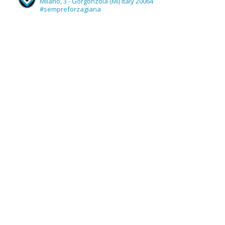
Milano, 3 - Gorgonzola (MI) Italy 20064
#sempreforzagiana