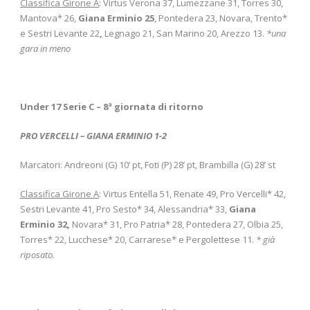
Classifica Girone A
: Virtus Verona 37, Lumezzane 31, Torres 30,
Mantova* 26,
Giana Erminio
25
, Pontedera 23, Novara, Trento*
e Sestri Levante 22
,
Legnago 21, San Marino 20, Arezzo 13.
*una
gara in meno
Under 17 Serie C – 8
ª giornata di ritorno
PRO VERCELLI – GIANA ERMINIO 1-2
Marcatori: Andreoni (G) 10’ pt, Foti (P) 28’ pt, Brambilla (G) 28’ st
Classifica Girone A
: Virtus Entella 51, Renate 49, Pro Vercelli* 42,
Sestri Levante 41, Pro Sesto* 34, Alessandria* 33,
Giana
Erminio 32,
Novara* 31, Pro Patria* 28, Pontedera 27, Olbia 25,
Torres* 22, Lucchese* 20, Carrarese* e Pergolettese 11.
* già
riposato.