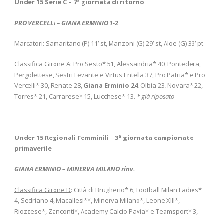
Under 15 Serie C – 7
ª giornata di ritorno
PRO VERCELLI – GIANA ERMINIO 1-2
Marcatori: Samaritano (P) 11’ st, Manzoni (G) 29’ st, Aloe (G) 33’ pt
Classifica Girone A
: Pro Sesto* 51, Alessandria* 40, Pontedera,
Pergolettese, Sestri Levante e Virtus Entella 37, Pro Patria* e Pro
Vercelli* 30, Renate 28,
Giana Erminio 24
, Olbia 23, Novara* 22,
Torres* 21, Carrarese* 15, Lucchese* 13.
* già riposato
Under 15 Regionali Femminili – 3
ª giornata campionato
primaverile
GIANA ERMINIO – MINERVA MILANO rinv.
Classifica Girone D
: Città di Brugherio* 6, Football Milan Ladies*
4, Sedriano 4, Macallesi**, Minerva Milano*, Leone XIII*,
Riozzese*, Zanconti*, Academy Calcio Pavia* e Teamsport* 3,