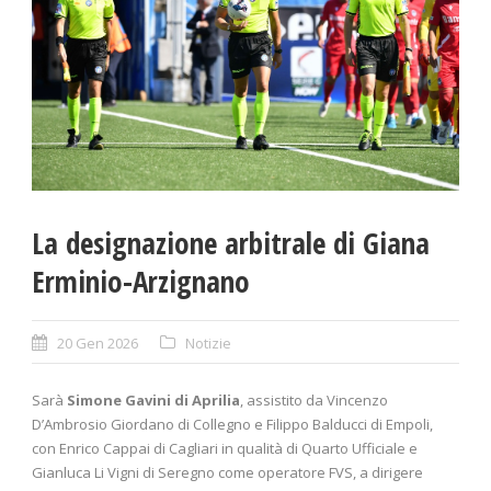
La designazione arbitrale di Giana
Erminio-Arzignano
20 Gen 2026
Notizie
Sarà
Simone Gavini di
Aprilia
, assistito da Vincenzo
D’Ambrosio Giordano di Collegno e Filippo Balducci di Empoli,
con Enrico Cappai di Cagliari in qualità di Quarto Ufficiale e
Gianluca Li Vigni di Seregno come operatore FVS, a dirigere