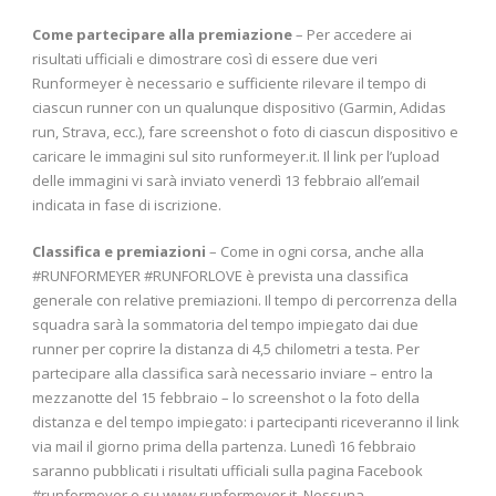
Come partecipare alla premiazione
– Per accedere ai
risultati ufficiali e dimostrare così di essere due veri
Runformeyer è necessario e sufficiente rilevare il tempo di
ciascun runner con un qualunque dispositivo (Garmin, Adidas
run, Strava, ecc.), fare screenshot o foto di ciascun dispositivo e
caricare le immagini sul sito runformeyer.it. Il link per l’upload
delle immagini vi sarà inviato venerdì 13 febbraio all’email
indicata in fase di iscrizione.
Classifica e premiazioni
– Come in ogni corsa, anche alla
#RUNFORMEYER #RUNFORLOVE è prevista una classifica
generale con relative premiazioni. Il tempo di percorrenza della
squadra sarà la sommatoria del tempo impiegato dai due
runner per coprire la distanza di 4,5 chilometri a testa. Per
partecipare alla classifica sarà necessario inviare – entro la
mezzanotte del 15 febbraio – lo screenshot o la foto della
distanza e del tempo impiegato: i partecipanti riceveranno il link
via mail il giorno prima della partenza. Lunedì 16 febbraio
saranno pubblicati i risultati ufficiali sulla pagina Facebook
#runformeyer e su www.runformeyer.it. Nessuna