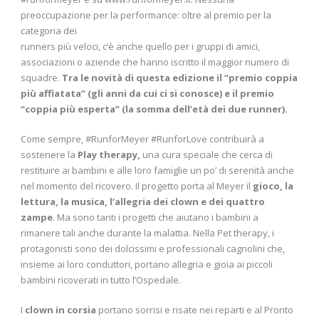
preoccupazione per la performance: oltre al premio per la
categoria dei
runners più veloci, c’è anche quello per i gruppi di amici,
associazioni o aziende che hanno iscritto il maggior numero di
squadre.
Tra le novità di questa edizione il “premio coppia
più affiatata” (gli anni da cui ci si conosce) e il premio
“coppia più esperta” (la somma dell’età dei due runner).
Come sempre, #RunforMeyer #RunforLove contribuirà a
sostenere la
Play therapy,
una cura speciale che cerca di
restituire ai bambini e alle loro famiglie un po’ di serenità anche
nel momento del ricovero. Il progetto porta al Meyer il
gioco, la
lettura, la musica, l’allegria dei clown e dei quattro
zampe
. Ma sono tanti i progetti che aiutano i bambini a
rimanere tali anche durante la malattia. Nella Pet therapy, i
protagonisti sono dei dolcissimi e professionali cagnolini che,
insieme ai loro conduttori, portano allegria e gioia ai piccoli
bambini ricoverati in tutto l’Ospedale.
I
clown in corsia
portano sorrisi e risate nei reparti e al Pronto