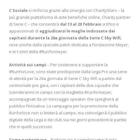
C Sociale
si rinforza grazie alla sinergia con CharityStars – la
più grande piattaforma di aste benefiche online, Charity partner
di Serie C – che consentirà
dal 13 al 20 febbraio
a tifosi e
appassionati di
aggiudicarsi le maglie indossate dai
capitani durante la 26a giornata della Serie C Sky Wifi
,
rese uniche dalla speciale patch dedicata a Fondazione Meyer,
e le t-shirt della #Runformeyer.
Attività sui campi
– Per sostenere e supportare la
#RunForLove, sono state predisposte dalla Lega Pro una serie
di attività per la 26a giornata di Serie C Sky Wifi a partire dal
cerimoniale pre gara, con i capitani delle due squadre che
scenderanno in campo con la maglietta #runformeyer,
accompagnati da un messaggio speaker che spiegherà al
pubblico l’iniziativa. La campagna per la promozione della
Runforlove non si limiterà al campo, ma coinvolgerà il pubblico
digitale della Lega e dei club sia nei giorni precedenti le partite
che in quelli successivi.
Come partecipare
– Partecipare è semplicissimo: basta