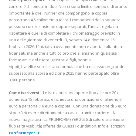
correre 9 chilometri in due. Non ci sono limiti di tempo o di orario:
l’importante è che i runner che compongono la coppia
percorrano 4,5 chilometri a testa. I componenti della squadra
possono correre insieme oppure separati, l’unica regola da
rispettare è quella di completare il chilometraggio previsto in
una delle giornate di venerdì 13, sabato 14 o domenica 15
febbraio 2026. L’iniziativa ovviamente non è aperta soltanto a
fidanzati, ma anche a tutti coloro che si amano, in qualsiasi
forma: amici del cuore, genitori e figli, nonni e
nipoti, fratelli e sorelle. Una formula che ha riscosso un grande
successo: alla scorsa edizione 2025 hanno partecipato oltre
3.900 persone.
Come iscriversi
– Le iscrizioni sono aperte fino alle ore 20 di
domenica 15 febbraio: è richiesta una donazione di almeno 9
euro a persona (18 euro a coppia). Con una donazione di 5 euro
si potrà ricevere direttamente a casa – tramite corriere – la
nuova maglia tecnica #RUNFORMEYER 2026 di colore arancione
fluo (alta visibilità) offerta da Guess Foundation. Info e iscrizioni
runformeyer.it